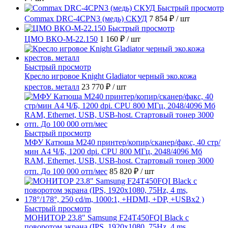
Быстрый просмотр
Commax DRC-4CPN3 (медь) СКУД
7 854 ₽
/ шт
Быстрый просмотр
ЦМО ВКО-М-22.150
1 160 ₽
/ шт
Быстрый просмотр
Кресло игровое Knight Gladiator черный эко.кожа
крестов. металл
23 770 ₽
/ шт
Быстрый просмотр
МФУ Катюша M240 принтер/копир/сканер/факс, 40 стр/
мин А4 Ч/Б, 1200 dpi. CPU 800 МГц, 2048/4096 Мб
RAM, Ethernet, USB, USB-host. Стартовый тонер 3000
отп. До 100 000 отп/мес
85 820 ₽
/ шт
Быстрый просмотр
МОНИТОР 23.8" Samsung F24T450FQI Black с
поворотом экрана (IPS, 1920x1080, 75Hz, 4 ms,