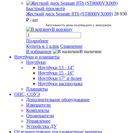
Быстрый просмотр
Жесткий диск Seagate 8Tb (ST8000VX009)
28 930
₽
/ шт
Актуальность цены подтвердите у менеджера
В корзину
Подробнее
Купить в 1 клик
Сравнение
В избранное
В наличии
Ноутбуки и планшеты
Ноутбуки
Ноутбуки 13 - 14"
Ноутбуки 15 - 16"
Ноутбуки 17" и более
Ноутбуки распродажа
Планшеты
ОПС, СОУЭ
Дополнительное оборудование
Извещатели
Комплекты
Оповещатели
Управление
Устройства ДУ
Отдельностоящие посудомоечные машины