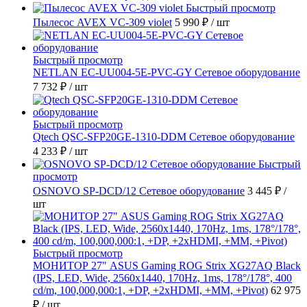
Быстрый просмотр
Пылесос AVEX VC-309 violet
5 990 ₽
/ шт
Быстрый просмотр
NETLAN EC-UU004-5E-PVC-GY Сетевое оборудование
7 732 ₽
/ шт
Быстрый просмотр
Qtech QSC-SFP20GE-1310-DDM Сетевое оборудование
4 233 ₽
/ шт
Быстрый
просмотр
OSNOVO SP-DCD/12 Сетевое оборудование
3 445 ₽
/
шт
Быстрый просмотр
МОНИТОР 27" ASUS Gaming ROG Strix XG27AQ Black
(IPS, LED, Wide, 2560x1440, 170Hz, 1ms, 178°/178°, 400
cd/m, 100,000,000:1, +DP, +2хHDMI, +MM, +Pivot)
62 975
₽
/ шт