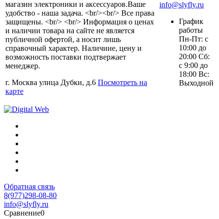
магазин электроники и аксессуаров.Ваше
info@slyfly.ru
удобство - наша задача. <br/><br/> Все права
График
защищены. <br/> <br/> Информация о ценах
работы
и наличии товара на сайте не является
Пн-Пт: с
публичной офертой, а носит лишь
10:00 до
справочный характер. Наличиие, цену и
20:00 Сб:
возможность поставки подтвержает
с 9:00 до
менеджер.
18:00 Вс:
г. Москва улица Дубки, д.6
Посмотреть на
Выходной
карте
Обратная связь
8(977)298-08-80
info@slyfly.ru
Сравнение
0