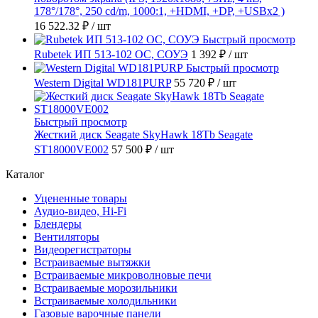
178°/178°, 250 cd/m, 1000:1, +HDMI, +DP, +USBx2 )
16 522.32 ₽
/ шт
Быстрый просмотр
Rubetek ИП 513-102 ОС, СОУЭ
1 392 ₽
/ шт
Быстрый просмотр
Western Digital WD181PURP
55 720 ₽
/ шт
Быстрый просмотр
Жесткий диск Seagate SkyHawk 18Tb Seagate
ST18000VE002
57 500 ₽
/ шт
Каталог
Уцененные товары
Аудио-видео, Hi-Fi
Блендеры
Вентиляторы
Видеорегистраторы
Встраиваемые вытяжки
Встраиваемые микроволновые печи
Встраиваемые морозильники
Встраиваемые холодильники
Газовые варочные панели