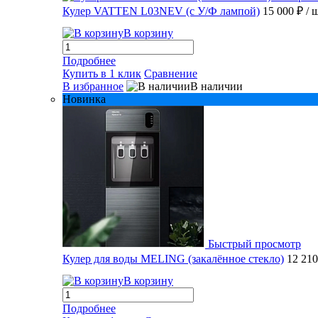
Кулер VATTEN L03NEV (с У/Ф лампой)
15 000 ₽
/ 
В корзину
Подробнее
Купить в 1 клик
Сравнение
В избранное
В наличии
Новинка
Быстрый просмотр
Кулер для воды MELING (закалённое стекло)
12 21
В корзину
Подробнее