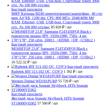
Быстрый просмотр
МФУ Катюша M240 принтер/копир/сканер/факс, 40 стр/
мин А4 Ч/Б, 1200 dpi. CPU 800 МГц, 2048/4096 Мб
RAM, Ethernet, USB, USB-host. Стартовый тонер 3000
отп. До 100 000 отп/мес
85 820 ₽
/ шт
Быстрый просмотр
МОНИТОР 23.8" Samsung F24T450FQI Black с
поворотом экрана (IPS, 1920x1080, 75Hz, 4 ms,
178°/178°, 250 cd/m, 1000:1, +HDMI, +DP, +USBx2 )
16 522.32 ₽
/ шт
Быстрый просмотр
Rubetek ИП 513-102 ОС, СОУЭ
1 392 ₽
/ шт
Быстрый просмотр
Western Digital WD181PURP
55 720 ₽
/ шт
Быстрый просмотр
Жесткий диск Seagate SkyHawk 18Tb Seagate
ST18000VE002
57 500 ₽
/ шт