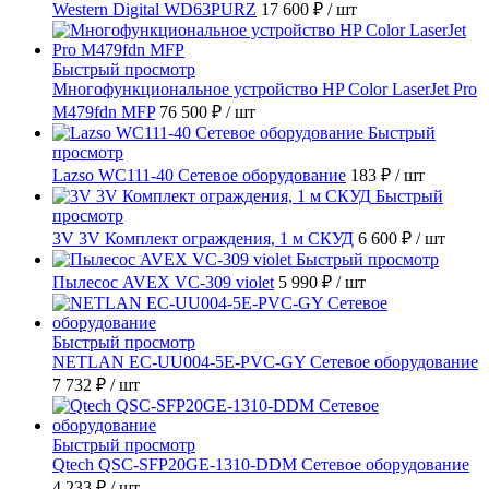
Western Digital WD63PURZ
17 600 ₽
/ шт
Быстрый просмотр
Многофункциональное устройство HP Color LaserJet Pro
M479fdn MFP
76 500 ₽
/ шт
Быстрый
просмотр
Lazso WC111-40 Сетевое оборудование
183 ₽
/ шт
Быстрый
просмотр
3V 3V Комплект ограждения, 1 м СКУД
6 600 ₽
/ шт
Быстрый просмотр
Пылесос AVEX VC-309 violet
5 990 ₽
/ шт
Быстрый просмотр
NETLAN EC-UU004-5E-PVC-GY Сетевое оборудование
7 732 ₽
/ шт
Быстрый просмотр
Qtech QSC-SFP20GE-1310-DDM Сетевое оборудование
4 233 ₽
/ шт