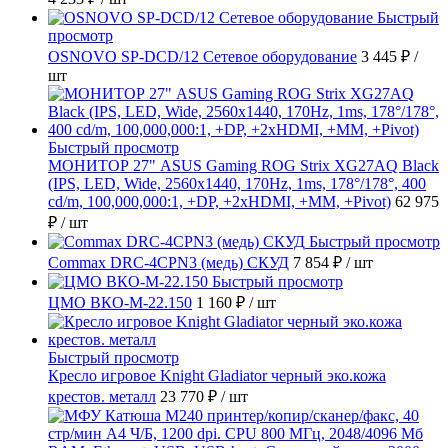
Быстрый
просмотр
OSNOVO SP-DCD/12 Сетевое оборудование
3 445 ₽
/
шт
Быстрый просмотр
МОНИТОР 27" ASUS Gaming ROG Strix XG27AQ Black
(IPS, LED, Wide, 2560x1440, 170Hz, 1ms, 178°/178°, 400
cd/m, 100,000,000:1, +DP, +2хHDMI, +MM, +Pivot)
62 975
₽
/ шт
Быстрый просмотр
Commax DRC-4CPN3 (медь) СКУД
7 854 ₽
/ шт
Быстрый просмотр
ЦМО ВКО-М-22.150
1 160 ₽
/ шт
Быстрый просмотр
Кресло игровое Knight Gladiator черный эко.кожа
крестов. металл
23 770 ₽
/ шт