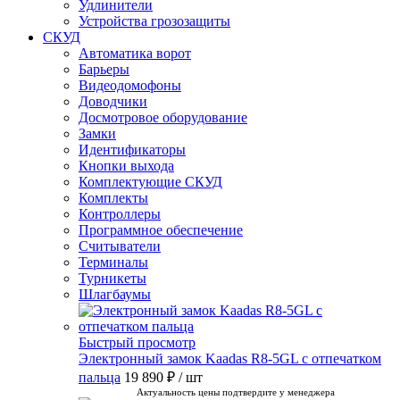
Удлинители
Устройства грозозащиты
СКУД
Автоматика ворот
Барьеры
Видеодомофоны
Доводчики
Досмотровое оборудование
Замки
Идентификаторы
Кнопки выхода
Комплектующие СКУД
Комплекты
Контроллеры
Программное обеспечение
Считыватели
Терминалы
Турникеты
Шлагбаумы
Быстрый просмотр
Электронный замок Kaadas R8-5GL с отпечатком
пальца
19 890 ₽
/ шт
Актуальность цены подтвердите у менеджера