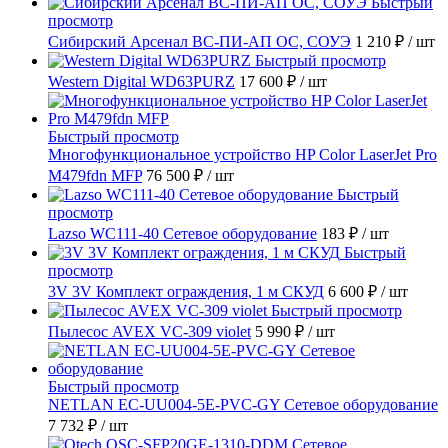
Быстрый
просмотр
Сибирский Арсенал ВС-ПИ-АП ОС, СОУЭ
1 210 ₽
/ шт
Быстрый просмотр
Western Digital WD63PURZ
17 600 ₽
/ шт
Быстрый просмотр
Многофункциональное устройство HP Color LaserJet Pro
M479fdn MFP
76 500 ₽
/ шт
Быстрый
просмотр
Lazso WC111-40 Сетевое оборудование
183 ₽
/ шт
Быстрый
просмотр
3V 3V Комплект ограждения, 1 м СКУД
6 600 ₽
/ шт
Быстрый просмотр
Пылесос AVEX VC-309 violet
5 990 ₽
/ шт
Быстрый просмотр
NETLAN EC-UU004-5E-PVC-GY Сетевое оборудование
7 732 ₽
/ шт