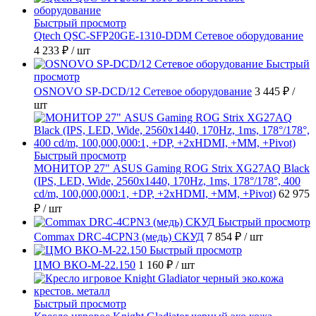
Быстрый просмотр
Qtech QSC-SFP20GE-1310-DDM Сетевое оборудование
4 233 ₽
/ шт
Быстрый
просмотр
OSNOVO SP-DCD/12 Сетевое оборудование
3 445 ₽
/
шт
Быстрый просмотр
МОНИТОР 27" ASUS Gaming ROG Strix XG27AQ Black
(IPS, LED, Wide, 2560x1440, 170Hz, 1ms, 178°/178°, 400
cd/m, 100,000,000:1, +DP, +2хHDMI, +MM, +Pivot)
62 975
₽
/ шт
Быстрый просмотр
Commax DRC-4CPN3 (медь) СКУД
7 854 ₽
/ шт
Быстрый просмотр
ЦМО ВКО-М-22.150
1 160 ₽
/ шт
Быстрый просмотр