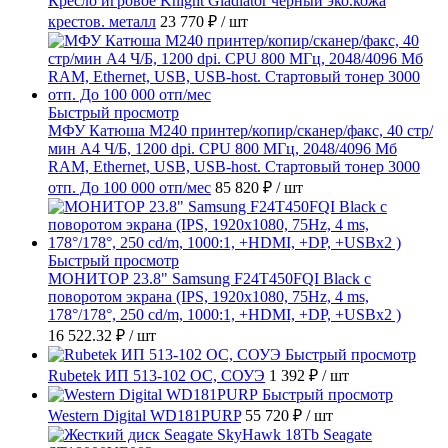
Кресло игровое Knight Gladiator черный эко.кожа
крестов. металл
23 770 ₽
/ шт
Быстрый просмотр
МФУ Катюша M240 принтер/копир/сканер/факс, 40 стр/
мин А4 Ч/Б, 1200 dpi. CPU 800 МГц, 2048/4096 Мб
RAM, Ethernet, USB, USB-host. Стартовый тонер 3000
отп. До 100 000 отп/мес
85 820 ₽
/ шт
Быстрый просмотр
МОНИТОР 23.8" Samsung F24T450FQI Black с
поворотом экрана (IPS, 1920x1080, 75Hz, 4 ms,
178°/178°, 250 cd/m, 1000:1, +HDMI, +DP, +USBx2 )
16 522.32 ₽
/ шт
Быстрый просмотр
Rubetek ИП 513-102 ОС, СОУЭ
1 392 ₽
/ шт
Быстрый просмотр
Western Digital WD181PURP
55 720 ₽
/ шт