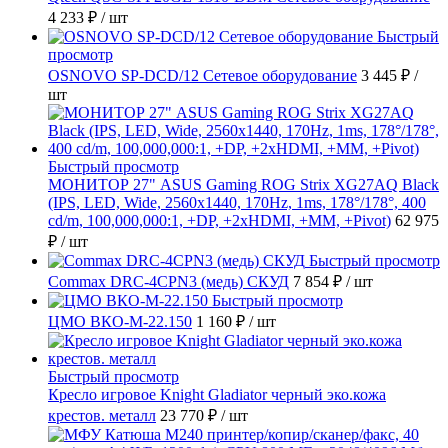
4 233 ₽
/ шт
Быстрый
просмотр
OSNOVO SP-DCD/12 Сетевое оборудование
3 445 ₽
/
шт
Быстрый просмотр
МОНИТОР 27" ASUS Gaming ROG Strix XG27AQ Black
(IPS, LED, Wide, 2560x1440, 170Hz, 1ms, 178°/178°, 400
cd/m, 100,000,000:1, +DP, +2хHDMI, +MM, +Pivot)
62 975
₽
/ шт
Быстрый просмотр
Commax DRC-4CPN3 (медь) СКУД
7 854 ₽
/ шт
Быстрый просмотр
ЦМО ВКО-М-22.150
1 160 ₽
/ шт
Быстрый просмотр
Кресло игровое Knight Gladiator черный эко.кожа
крестов. металл
23 770 ₽
/ шт