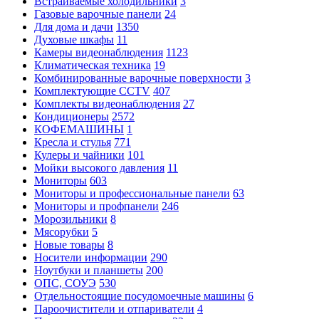
Встраиваемые холодильники
3
Газовые варочные панели
24
Для дома и дачи
1350
Духовые шкафы
11
Камеры видеонаблюдения
1123
Климатическая техника
19
Комбинированные варочные поверхности
3
Комплектующие CCTV
407
Комплекты видеонаблюдения
27
Кондиционеры
2572
КОФЕМАШИНЫ
1
Кресла и стулья
771
Кулеры и чайники
101
Мойки высокого давления
11
Мониторы
603
Мониторы и профессиональные панели
63
Мониторы и профпанели
246
Морозильники
8
Мясорубки
5
Новые товары
8
Носители информации
290
Ноутбуки и планшеты
200
ОПС, СОУЭ
530
Отдельностоящие посудомоечные машины
6
Пароочистители и отпариватели
4