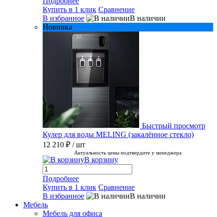
Подробнее
Купить в 1 клик
Сравнение
В избранное
В наличии
Новинка
Быстрый просмотр
Кулер для воды MELING (закалённое стекло)
12 210 ₽
/ шт
Актуальность цены подтвердите у менеджера
В корзину
Подробнее
Купить в 1 клик
Сравнение
В избранное
В наличии
Мебель
Мебель для офиса