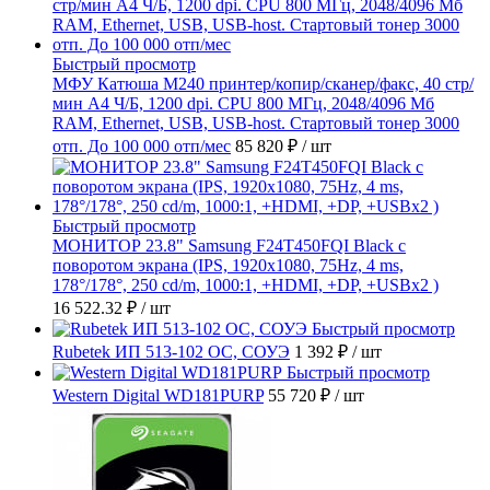
Быстрый просмотр
МФУ Катюша M240 принтер/копир/сканер/факс, 40 стр/
мин А4 Ч/Б, 1200 dpi. CPU 800 МГц, 2048/4096 Мб
RAM, Ethernet, USB, USB-host. Стартовый тонер 3000
отп. До 100 000 отп/мес
85 820 ₽
/ шт
Быстрый просмотр
МОНИТОР 23.8" Samsung F24T450FQI Black с
поворотом экрана (IPS, 1920x1080, 75Hz, 4 ms,
178°/178°, 250 cd/m, 1000:1, +HDMI, +DP, +USBx2 )
16 522.32 ₽
/ шт
Быстрый просмотр
Rubetek ИП 513-102 ОС, СОУЭ
1 392 ₽
/ шт
Быстрый просмотр
Western Digital WD181PURP
55 720 ₽
/ шт