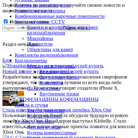
Подпишитесь на рассылку и получайте свежие новости и
Камеры видеонаблюдения
акции нашего магазина.
Климатическая техника
Комбинированные варочные поверхности
Новости магазина
Комплектующие CCTV
Кожухи и кронштейны для камер
видеонаблюдения
Микрофоны
Накопители
Раздел не найден.
Объективы для камер
Комплекты видеонаблюдения
Блог
Кондиционеры
Мульти сплит-системы
Новый iphone x уже в продаже! успей купить
Внешние блоки
Разработчики каждого следующего поколения смартфонов
Внутренние блоки
утверждают, что он является лучшим из всех когда-либо
Комплекты
выпущенных. То же самое говорят создатели iPhone X.
Сплит-системы
Внутренние блоки
КОФЕМАШИНЫ
Кресла и стулья
Стала известна будущая игровая линейка Xbox One
Кресла домашние
Пользователи форума ResetEra обсудили будущую игровую
Кресла офисные
линейку Xbox One. Инсайдером выступил Klobrille. Стало
Кулеры и чайники
известно, какие новые игровые проекты появятся для консоли
Детские кулеры
Xbox One.
Кулеры компрессорные