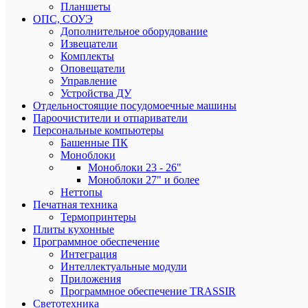
Планшеты
ms;
ОПС, СОУЭ
Встроен
акустик
Дополнительное оборудование
Нет;
Извещатели
Встроен
Комплекты
камера
Оповещатели
Нет;
Управление
Вход
Устройства ДУ
DVI
Отдельностоящие посудомоечные машины
Да;
Пароочистители и отпариватели
Вход
VGA
Персональные компьютеры
1;
Башенные ПК
Входящ
Моноблоки
напряже
Моноблоки 23 - 26"
сети
Моноблоки 27" и более
100
Неттопы
-
Печатная техника
240
Термопринтеры
V;
Высота
Плиты кухонные
в
Программное обеспечение
нерабоч
Интеграция
режиме
Интеллектуальные модули
0
Приложения
-
Программное обеспечение TRASSIR
12192
Светотехника
m;