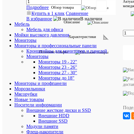
Актуал
менедж
Подробнее
Обзор товара
Купить в 1 клик
Сравнение
В избранное
В наличии
Описание
Мебель
Добавить
Мебель для офиса
отзыв
Мойки высокого давления
Характеристики
Мониторы
Артикул:
220V8L5
Мониторы и профессиональные панели
(00/01)
Кронштейны для мониторов и панелей
Похожие товары
Мониторы
Мониторы 19 - 22"
Мониторы 23 - 26"
Характе
Все
Мониторы 27 - 30"
характ
Мониторы до 18"
ID
7997
Мониторы и профпанели
товара
доста
Морозильники
D_HEIG
Мясорубки
44;
D_LEN
Новые товары
11;
Носители информации
Поде
D_WID
Внешние жесткие диски и SSD
56;
Внешние HDD
EANUPC
Внешние SSD
8712581
Модули памяти
Plug
Флеш-накопители
&