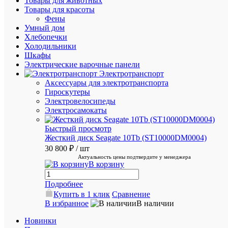
Товары для животных
Максима
Товары для красоты
частота
Фены
обновле
Умный дом
60
Хлебопечки
Hz;
Холодильники
Масса
брутто
Шкафы
3,97
Электрические варочные панели
kg;
Электротранспорт
Наклон
Аксессуары для электротранспорта
экрана
Гироскутеры
Да;
Электровелосипеды
Покрыт
Электросамокаты
экрана
nonGLA
Потребл
Быстрый просмотр
мощнос
Жесткий диск Seagate 10Tb (ST10000DM0004)
(выкл.)
30 800 ₽
/ шт
0,3
Актуальность цены подтвердите у менеджера
W;
В корзину
Разреше
1920
Подробнее
x
1080
Купить в 1 клик
Сравнение
пикселей
В избранное
В наличии
Регулир
по
Новинки
высоте