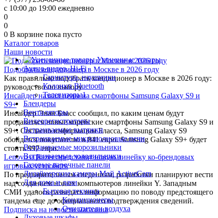
с 10:00 до 19:00 ежедневно
0
0
0
В корзине
пока пусто
Каталог товаров
Наши новости
Уцененные товары
Аудио-видео, Hi-Fi
Подобрать кондиционер в Москве в 2026 году
Гарнитура, наушники
Как правильно подобрать кондиционер в Москве в 2026 году:
Колонки Bluetooth
руководство по выбору
Телевизоры1
Инсайдер назвал цены на смартфоны Samsung Galaxy S9 и
Блендеры
S9+
Вентиляторы
Инсайдер Эван Бласс сообщил, по каким ценам будут
Видеорегистраторы
продаваться новые корейские смартфоны Samsung Galaxy S9 и
Встраиваемые вытяжки
S9+. Согласно информации Бласса, Samsung Galaxy S9
Встраиваемые микроволновые печи
обойдется покупателю в 841 евро. Samsung Galaxy S9+ будет
Встраиваемые морозильники
стоить 997 евро.
Встраиваемые холодильники
Lenovo и Razer представят новую линейку ко-брендовых
Газовые варочные панели
игровых устройств
Дизайнерские камеры Мой ActiveCam
По предварительным сведениям, разработки планируют вести
Для дома и дачи
над созданием новых компьютеров линейки Y. Западным
Бытовая техника
СМИ удалось разведать информацию по поводу предстоящего
Кондиционеры
тандема еще до официального подтверждения сведений.
Очистители воздуха
Подписка на новости магазина
Духовые шкафы