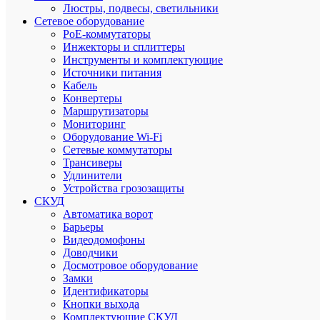
Люстры, подвесы, светильники
Высота
с
Сетевое оборудование
подстав
PoE-коммутаторы
369
Инжекторы и сплиттеры
mm;
Инструменты и комплектующие
Высота
Источники питания
упаковк
Кабель
440
Конвертеры
mm;
Маршрутизаторы
Выход
для
Мониторинг
наушник
Оборудование Wi-Fi
Нет;
Сетевые коммутаторы
Гаранти
Трансиверы
2Y;
Удлинители
Глубина
Устройства грозозащиты
с
СКУД
подстав
Автоматика ворот
220
mm;
Барьеры
Глубина
Видеодомофоны
упаковк
Доводчики
111
Досмотровое оборудование
mm;
Замки
Диагона
Идентификаторы
54,6
Кнопки выхода
cm
Комплектующие СКУД
(21.5');