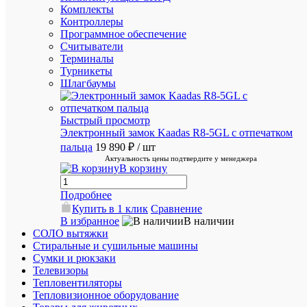
Изогнут
Комплекты
экран
Контроллеры
Плоский
Программное обеспечение
Количес
Считыватели
портов
Терминалы
DVI-
Описание
Турникеты
D
Шлагбаумы
1;
Количес
цветов
16,7
Быстрый просмотр
миллион
Электронный замок Kaadas R8-5GL с отпечатком
цветов;
пальца
19 890 ₽
/ шт
Контрас
Актуальность цены подтвердите у менеджера
динамич
В корзину
1000000
Контрас
статиче
Подробнее
3000:1;
Купить в 1 клик
Сравнение
Концент
В избранное
В наличии
USB
СОЛО вытяжки
Нет;
Стиральные и сушильные машины
Креплен
Сумки и рюкзаки
VESA
Телевизоры
100
x
Тепловентиляторы
100
Тепловизионное оборудование
mm;