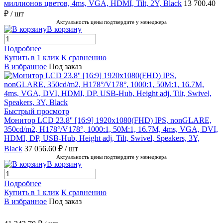
миллионов цветов, 4ms, VGA, HDMI, Tilt, 2Y, Black
13 700.40
₽
/ шт
Актуальность цены подтвердите у менеджера
В корзину
Подробнее
Купить в 1 клик
К сравнению
В избранное
Под заказ
Быстрый просмотр
Монитор LCD 23.8'' [16:9] 1920х1080(FHD) IPS, nonGLARE,
350cd/m2, H178°/V178°, 1000:1, 50M:1, 16.7M, 4ms, VGA, DVI,
HDMI, DP, USB-Hub, Height adj, Tilt, Swivel, Speakers, 3Y,
Black
37 056.60 ₽
/ шт
Актуальность цены подтвердите у менеджера
В корзину
Подробнее
Купить в 1 клик
К сравнению
В избранное
Под заказ