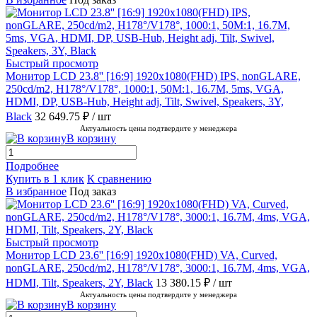
Быстрый просмотр
Монитор LCD 23.8'' [16:9] 1920х1080(FHD) IPS, nonGLARE,
250cd/m2, H178°/V178°, 1000:1, 50M:1, 16.7M, 5ms, VGA,
HDMI, DP, USB-Hub, Height adj, Tilt, Swivel, Speakers, 3Y,
Black
32 649.75 ₽
/ шт
Актуальность цены подтвердите у менеджера
В корзину
Подробнее
Купить в 1 клик
К сравнению
В избранное
Под заказ
Быстрый просмотр
Монитор LCD 23.6'' [16:9] 1920х1080(FHD) VA, Curved,
nonGLARE, 250cd/m2, H178°/V178°, 3000:1, 16.7M, 4ms, VGA,
HDMI, Tilt, Speakers, 2Y, Black
13 380.15 ₽
/ шт
Актуальность цены подтвердите у менеджера
В корзину