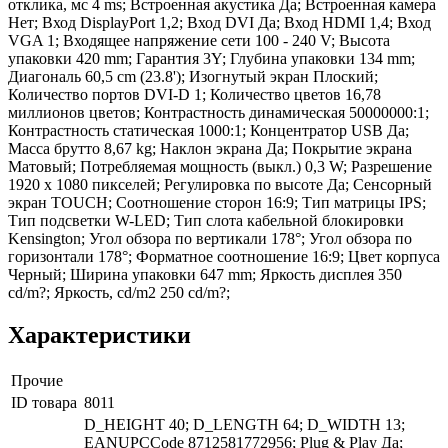
отклика, мс 4 ms; Встроенная акустика Да; Встроенная камера
Нет; Вход DisplayPort 1,2; Вход DVI Да; Вход HDMI 1,4; Вход
VGA 1; Входящее напряжение сети 100 - 240 V; Высота
упаковки 420 mm; Гарантия 3Y; Глубина упаковки 134 mm;
Диагональ 60,5 cm (23.8'); Изогнутый экран Плоский;
Количество портов DVI-D 1; Количество цветов 16,78
миллионов цветов; Контрастность динамическая 50000000:1;
Контрастность статическая 1000:1; Концентратор USB Да;
Масса брутто 8,67 kg; Наклон экрана Да; Покрытие экрана
Матовый; Потребляемая мощность (выкл.) 0,3 W; Разрешение
1920 x 1080 пикселей; Регулировка по высоте Да; Сенсорный
экран TOUCH; Соотношение сторон 16:9; Тип матрицы IPS;
Тип подсветки W-LED; Тип слота кабельной блокировки
Kensington; Угол обзора по вертикали 178°; Угол обзора по
горизонтали 178°; Форматное соотношение 16:9; Цвет корпуса
Черный; Ширина упаковки 647 mm; Яркость дисплея 350
cd/m?; Яркость, cd/m2 250 cd/m?;
Характеристики
Прочие
ID товара
8011
D_HEIGHT 40; D_LENGTH 64; D_WIDTH 13;
EANUPCCode 8712581772956; Plug & Play Да;