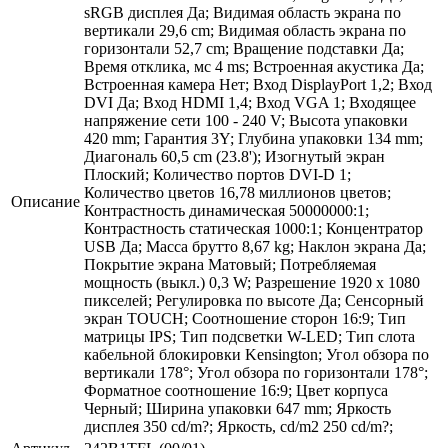
sRGB дисплея Да; Видимая область экрана по
вертикали 29,6 cm; Видимая область экрана по
горизонтали 52,7 cm; Вращение подставки Да;
Время отклика, мс 4 ms; Встроенная акустика Да;
Встроенная камера Нет; Вход DisplayPort 1,2; Вход
DVI Да; Вход HDMI 1,4; Вход VGA 1; Входящее
напряжение сети 100 - 240 V; Высота упаковки
420 mm; Гарантия 3Y; Глубина упаковки 134 mm;
Диагональ 60,5 cm (23.8'); Изогнутый экран
Плоский; Количество портов DVI-D 1;
Количество цветов 16,78 миллионов цветов;
Описание
Контрастность динамическая 50000000:1;
Контрастность статическая 1000:1; Концентратор
USB Да; Масса брутто 8,67 kg; Наклон экрана Да;
Покрытие экрана Матовый; Потребляемая
мощность (выкл.) 0,3 W; Разрешение 1920 x 1080
пикселей; Регулировка по высоте Да; Сенсорный
экран TOUCH; Соотношение сторон 16:9; Тип
матрицы IPS; Тип подсветки W-LED; Тип слота
кабельной блокировки Kensington; Угол обзора по
вертикали 178°; Угол обзора по горизонтали 178°;
Форматное соотношение 16:9; Цвет корпуса
Черный; Ширина упаковки 647 mm; Яркость
дисплея 350 cd/m?; Яркость, cd/m2 250 cd/m?;