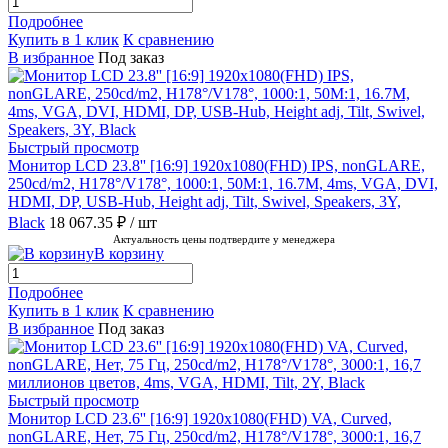
Подробнее
Купить в 1 клик
К сравнению
В избранное
Под заказ
Быстрый просмотр
Монитор LCD 23.8'' [16:9] 1920х1080(FHD) IPS, nonGLARE,
250cd/m2, H178°/V178°, 1000:1, 50M:1, 16.7M, 4ms, VGA, DVI,
HDMI, DP, USB-Hub, Height adj, Tilt, Swivel, Speakers, 3Y,
Black
18 067.35 ₽
/ шт
Актуальность цены подтвердите у менеджера
В корзину
Подробнее
Купить в 1 клик
К сравнению
В избранное
Под заказ
Быстрый просмотр
Монитор LCD 23.6'' [16:9] 1920х1080(FHD) VA, Curved,
nonGLARE, Нет, 75 Гц, 250cd/m2, H178°/V178°, 3000:1, 16,7