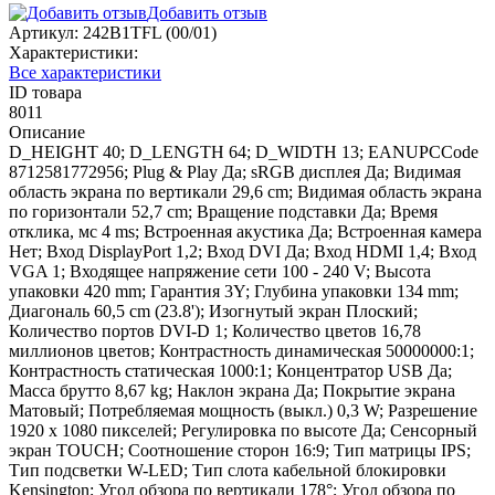
Добавить отзыв
Артикул:
242B1TFL (00/01)
Характеристики:
Все характеристики
ID товара
8011
Описание
D_HEIGHT 40; D_LENGTH 64; D_WIDTH 13; EANUPCCode
8712581772956; Plug & Play Да; sRGB дисплея Да; Видимая
область экрана по вертикали 29,6 cm; Видимая область экрана
по горизонтали 52,7 cm; Вращение подставки Да; Время
отклика, мс 4 ms; Встроенная акустика Да; Встроенная камера
Нет; Вход DisplayPort 1,2; Вход DVI Да; Вход HDMI 1,4; Вход
VGA 1; Входящее напряжение сети 100 - 240 V; Высота
упаковки 420 mm; Гарантия 3Y; Глубина упаковки 134 mm;
Диагональ 60,5 cm (23.8'); Изогнутый экран Плоский;
Количество портов DVI-D 1; Количество цветов 16,78
миллионов цветов; Контрастность динамическая 50000000:1;
Контрастность статическая 1000:1; Концентратор USB Да;
Масса брутто 8,67 kg; Наклон экрана Да; Покрытие экрана
Матовый; Потребляемая мощность (выкл.) 0,3 W; Разрешение
1920 x 1080 пикселей; Регулировка по высоте Да; Сенсорный
экран TOUCH; Соотношение сторон 16:9; Тип матрицы IPS;
Тип подсветки W-LED; Тип слота кабельной блокировки
Kensington; Угол обзора по вертикали 178°; Угол обзора по