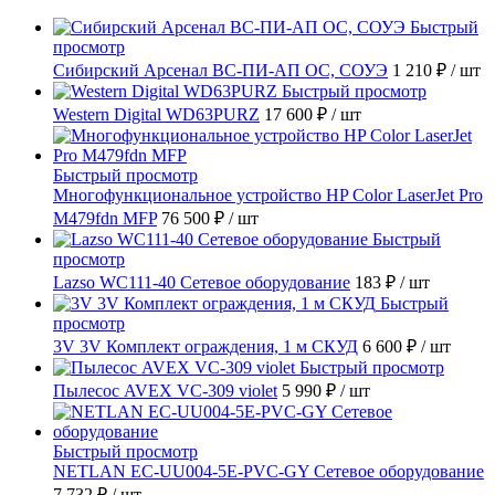
Быстрый
просмотр
Сибирский Арсенал ВС-ПИ-АП ОС, СОУЭ
1 210 ₽
/ шт
Быстрый просмотр
Western Digital WD63PURZ
17 600 ₽
/ шт
Быстрый просмотр
Многофункциональное устройство HP Color LaserJet Pro
M479fdn MFP
76 500 ₽
/ шт
Быстрый
просмотр
Lazso WC111-40 Сетевое оборудование
183 ₽
/ шт
Быстрый
просмотр
3V 3V Комплект ограждения, 1 м СКУД
6 600 ₽
/ шт
Быстрый просмотр
Пылесос AVEX VC-309 violet
5 990 ₽
/ шт
Быстрый просмотр
NETLAN EC-UU004-5E-PVC-GY Сетевое оборудование
7 732 ₽
/ шт