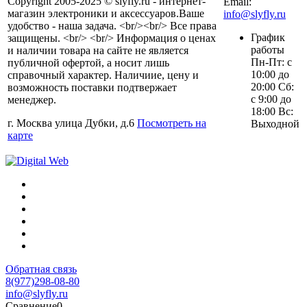
Copyright 2005-2025 © slyfly.ru - интернет-
Email:
магазин электроники и аксессуаров.Ваше
info@slyfly.ru
удобство - наша задача. <br/><br/> Все права
График
защищены. <br/> <br/> Информация о ценах
работы
и наличии товара на сайте не является
Пн-Пт: с
публичной офертой, а носит лишь
10:00 до
справочный характер. Наличиие, цену и
20:00 Сб:
возможность поставки подтвержает
с 9:00 до
менеджер.
18:00 Вс:
г. Москва улица Дубки, д.6
Посмотреть на
Выходной
карте
Обратная связь
8(977)298-08-80
info@slyfly.ru
Сравнение
0