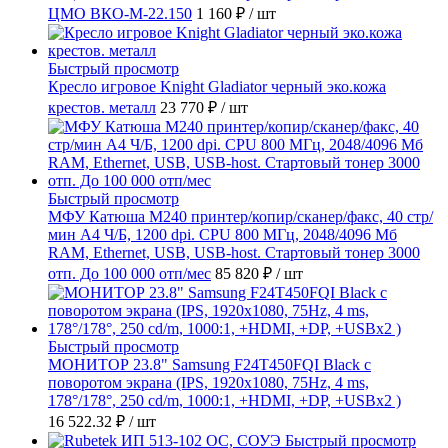
ЦМО ВКО-М-22.150
1 160 ₽
/ шт
Быстрый просмотр
Кресло игровое Knight Gladiator черный эко.кожа
крестов. металл
23 770 ₽
/ шт
Быстрый просмотр
МФУ Катюша M240 принтер/копир/сканер/факс, 40 стр/
мин А4 Ч/Б, 1200 dpi. CPU 800 МГц, 2048/4096 Мб
RAM, Ethernet, USB, USB-host. Стартовый тонер 3000
отп. До 100 000 отп/мес
85 820 ₽
/ шт
Быстрый просмотр
МОНИТОР 23.8" Samsung F24T450FQI Black с
поворотом экрана (IPS, 1920x1080, 75Hz, 4 ms,
178°/178°, 250 cd/m, 1000:1, +HDMI, +DP, +USBx2 )
16 522.32 ₽
/ шт
Быстрый просмотр