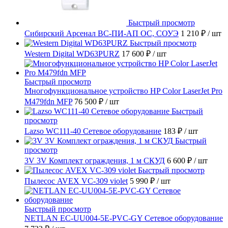
Быстрый просмотр
Сибирский Арсенал ВС-ПИ-АП ОС, СОУЭ
1 210 ₽
/ шт
Быстрый просмотр
Western Digital WD63PURZ
17 600 ₽
/ шт
Быстрый просмотр
Многофункциональное устройство HP Color LaserJet Pro
M479fdn MFP
76 500 ₽
/ шт
Быстрый
просмотр
Lazso WC111-40 Сетевое оборудование
183 ₽
/ шт
Быстрый
просмотр
3V 3V Комплект ограждения, 1 м СКУД
6 600 ₽
/ шт
Быстрый просмотр
Пылесос AVEX VC-309 violet
5 990 ₽
/ шт
Быстрый просмотр
NETLAN EC-UU004-5E-PVC-GY Сетевое оборудование