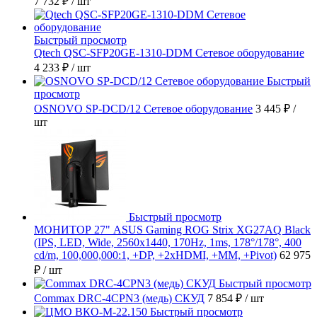
7 732 ₽
/ шт
Быстрый просмотр
Qtech QSC-SFP20GE-1310-DDM Сетевое оборудование
4 233 ₽
/ шт
Быстрый
просмотр
OSNOVO SP-DCD/12 Сетевое оборудование
3 445 ₽
/
шт
Быстрый просмотр
МОНИТОР 27" ASUS Gaming ROG Strix XG27AQ Black
(IPS, LED, Wide, 2560x1440, 170Hz, 1ms, 178°/178°, 400
cd/m, 100,000,000:1, +DP, +2хHDMI, +MM, +Pivot)
62 975
₽
/ шт
Быстрый просмотр
Commax DRC-4CPN3 (медь) СКУД
7 854 ₽
/ шт
Быстрый просмотр