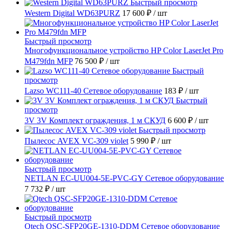
Быстрый просмотр
Western Digital WD63PURZ
17 600 ₽
/ шт
Быстрый просмотр
Многофункциональное устройство HP Color LaserJet Pro
M479fdn MFP
76 500 ₽
/ шт
Быстрый
просмотр
Lazso WC111-40 Сетевое оборудование
183 ₽
/ шт
Быстрый
просмотр
3V 3V Комплект ограждения, 1 м СКУД
6 600 ₽
/ шт
Быстрый просмотр
Пылесос AVEX VC-309 violet
5 990 ₽
/ шт
Быстрый просмотр
NETLAN EC-UU004-5E-PVC-GY Сетевое оборудование
7 732 ₽
/ шт
Быстрый просмотр
Qtech QSC-SFP20GE-1310-DDM Сетевое оборудование