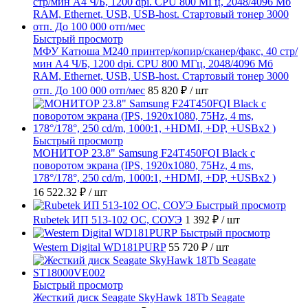
Быстрый просмотр
МФУ Катюша M240 принтер/копир/сканер/факс, 40 стр/
мин А4 Ч/Б, 1200 dpi. CPU 800 МГц, 2048/4096 Мб
RAM, Ethernet, USB, USB-host. Стартовый тонер 3000
отп. До 100 000 отп/мес
85 820 ₽
/ шт
Быстрый просмотр
МОНИТОР 23.8" Samsung F24T450FQI Black с
поворотом экрана (IPS, 1920x1080, 75Hz, 4 ms,
178°/178°, 250 cd/m, 1000:1, +HDMI, +DP, +USBx2 )
16 522.32 ₽
/ шт
Быстрый просмотр
Rubetek ИП 513-102 ОС, СОУЭ
1 392 ₽
/ шт
Быстрый просмотр
Western Digital WD181PURP
55 720 ₽
/ шт
Быстрый просмотр
Жесткий диск Seagate SkyHawk 18Tb Seagate