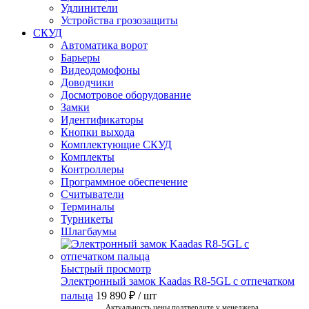
Удлинители
Устройства грозозащиты
СКУД
Автоматика ворот
Барьеры
Видеодомофоны
Доводчики
Досмотровое оборудование
Замки
Идентификаторы
Кнопки выхода
Комплектующие СКУД
Комплекты
Контроллеры
Программное обеспечение
Считыватели
Терминалы
Турникеты
Шлагбаумы
Быстрый просмотр
Электронный замок Kaadas R8-5GL с отпечатком
пальца
19 890 ₽
/ шт
Актуальность цены подтвердите у менеджера