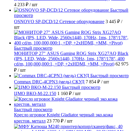
4 233 ₽
/ шт
Быстрый
просмотр
OSNOVO SP-DCD/12 Сетевое оборудование
3 445 ₽
/
шт
Быстрый просмотр
МОНИТОР 27" ASUS Gaming ROG Strix XG27AQ Black
(IPS, LED, Wide, 2560x1440, 170Hz, 1ms, 178°/178°, 400
cd/m, 100,000,000:1, +DP, +2хHDMI, +MM, +Pivot)
62 975
₽
/ шт
Быстрый просмотр
Commax DRC-4CPN3 (медь) СКУД
7 854 ₽
/ шт
Быстрый просмотр
ЦМО ВКО-М-22.150
1 160 ₽
/ шт
Быстрый просмотр
Кресло игровое Knight Gladiator черный эко.кожа
крестов. металл
23 770 ₽
/ шт