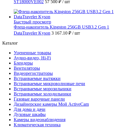
ST18000VE002
57 500 ₽
/ шт
Быстрый просмотр
Флеш-накопитель Kingston 256GB USB3.2 Gen 1
DataTraveler Kyson
3 167.10 ₽
/ шт
Каталог
Уцененные товары
Аудио-видео, Hi-Fi
Блендеры
Вентиляторы
Видеорегистраторы
Встраиваемые вытяжки
Встраиваемые микроволновые печи
Встраиваемые морозильники
Встраиваемые холодильники
Газовые варочные панели
Дизайнерские камеры Мой ActiveCam
Для дома и дачи
Духовые шкафы
Камеры видеонаблюдения
Климатическая техника