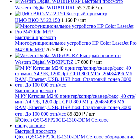
Быстрый просмотр
Western Digital WD181PURP
55 720 ₽
/ шт
Быстрый просмотр
ЦМО ВКО-М-22.150
1 160 ₽
/ шт
Быстрый просмотр
Многофункциональное устройство HP Color LaserJet Pro
M479fdn MFP
76 500 ₽
/ шт
Быстрый просмотр
Western Digital WD63PURZ
17 600 ₽
/ шт
Быстрый просмотр
МФУ Катюша M240 принтер/копир/сканер/факс, 40 стр/
мин А4 Ч/Б, 1200 dpi. CPU 800 МГц, 2048/4096 Мб
RAM, Ethernet, USB, USB-host. Стартовый тонер 3000
отп. До 100 000 отп/мес
85 820 ₽
/ шт
Быстрый просмотр
Qtech QSC-SFP20GE-1310-DDM Сетевое оборудование