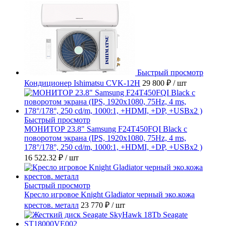
Быстрый просмотр
Кондиционер Ishimatsu CVK-12H
29 800 ₽
/ шт
Быстрый просмотр
МОНИТОР 23.8" Samsung F24T450FQI Black с
поворотом экрана (IPS, 1920x1080, 75Hz, 4 ms,
178°/178°, 250 cd/m, 1000:1, +HDMI, +DP, +USBx2 )
16 522.32 ₽
/ шт
Быстрый просмотр
Кресло игровое Knight Gladiator черный эко.кожа
крестов. металл
23 770 ₽
/ шт