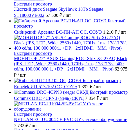
Быстрый просмотр
Жесткий диск Seagate SkyHawk 18Tb Seagate
ST18000VE002
57 500 ₽
/ шт
Быстрый
просмотр
Сибирский Арсенал ВС-ПИ-АП ОС, СОУЭ
1 210 ₽
/ шт
Быстрый просмотр
МОНИТОР 27" ASUS Gaming ROG Strix XG27AQ Black
(IPS, LED, Wide, 2560x1440, 170Hz, 1ms, 178°/178°, 400
cd/m, 100,000,000:1, +DP, +2хHDMI, +MM, +Pivot)
62 975
₽
/ шт
Быстрый просмотр
Rubetek ИП 513-102 ОС, СОУЭ
1 392 ₽
/ шт
Быстрый просмотр
Commax DRC-4CPN3 (медь) СКУД
7 854 ₽
/ шт
Быстрый просмотр
NETLAN EC-UU004-5E-PVC-GY Сетевое оборудование
7 732 ₽
/ шт