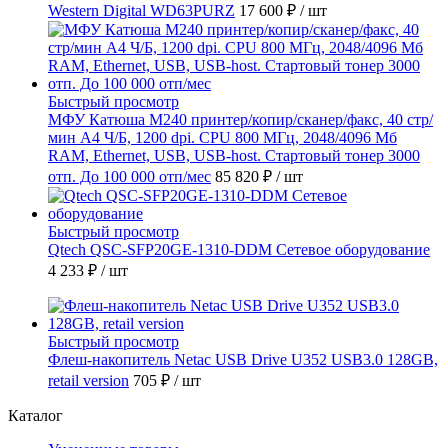
Western Digital WD63PURZ
17 600 ₽
/ шт
Быстрый просмотр
МФУ Катюша M240 принтер/копир/сканер/факс, 40 стр/
мин А4 Ч/Б, 1200 dpi. CPU 800 МГц, 2048/4096 Мб
RAM, Ethernet, USB, USB-host. Стартовый тонер 3000
отп. До 100 000 отп/мес
85 820 ₽
/ шт
Быстрый просмотр
Qtech QSC-SFP20GE-1310-DDM Сетевое оборудование
4 233 ₽
/ шт
Быстрый просмотр
Флеш-накопитель Netac USB Drive U352 USB3.0 128GB,
retail version
705 ₽
/ шт
Каталог