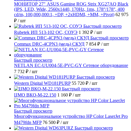
МОНИТОР 27" ASUS Gaming ROG Strix XG27AQ Black
(IPS, LED, Wide, 2560x1440, 170Hz, 1ms, 178°/178°, 400
cd/m, 100,000,000:1, +DP, +2хHDMI, +MM, +Pivot)
62 975
₽
/ шт
Быстрый просмотр
Rubetek ИП 513-102 ОС, СОУЭ
1 392 ₽
/ шт
Быстрый просмотр
Commax DRC-4CPN3 (медь) СКУД
7 854 ₽
/ шт
Быстрый просмотр
NETLAN EC-UU004-5E-PVC-GY Сетевое оборудование
7 732 ₽
/ шт
Быстрый просмотр
Western Digital WD181PURP
55 720 ₽
/ шт
Быстрый просмотр
ЦМО ВКО-М-22.150
1 160 ₽
/ шт
Быстрый просмотр
Многофункциональное устройство HP Color LaserJet Pro
M479fdn MFP
76 500 ₽
/ шт
Быстрый просмотр