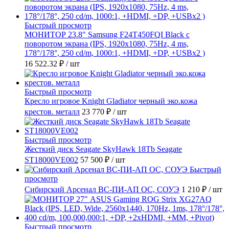
Быстрый просмотр
МОНИТОР 23.8" Samsung F24T450FQI Black с
поворотом экрана (IPS, 1920x1080, 75Hz, 4 ms,
178°/178°, 250 cd/m, 1000:1, +HDMI, +DP, +USBx2 )
16 522.32 ₽
/ шт
Быстрый просмотр
Кресло игровое Knight Gladiator черный эко.кожа
крестов. металл
23 770 ₽
/ шт
Быстрый просмотр
Жесткий диск Seagate SkyHawk 18Tb Seagate
ST18000VE002
57 500 ₽
/ шт
Быстрый
просмотр
Сибирский Арсенал ВС-ПИ-АП ОС, СОУЭ
1 210 ₽
/ шт
Быстрый просмотр