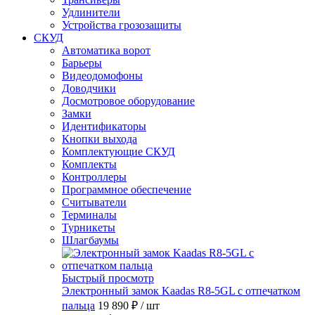
Удлинители
Устройства грозозащиты
СКУД
Автоматика ворот
Барьеры
Видеодомофоны
Доводчики
Досмотровое оборудование
Замки
Идентификаторы
Кнопки выхода
Комплектующие СКУД
Комплекты
Контроллеры
Программное обеспечение
Считыватели
Терминалы
Турникеты
Шлагбаумы
Быстрый просмотр
Электронный замок Kaadas R8-5GL с отпечатком
пальца
19 890 ₽
/ шт