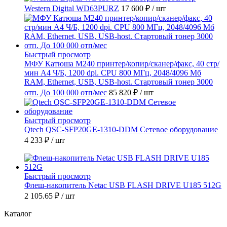
Western Digital WD63PURZ
17 600 ₽
/ шт
Быстрый просмотр
МФУ Катюша M240 принтер/копир/сканер/факс, 40 стр/
мин А4 Ч/Б, 1200 dpi. CPU 800 МГц, 2048/4096 Мб
RAM, Ethernet, USB, USB-host. Стартовый тонер 3000
отп. До 100 000 отп/мес
85 820 ₽
/ шт
Быстрый просмотр
Qtech QSC-SFP20GE-1310-DDM Сетевое оборудование
4 233 ₽
/ шт
Быстрый просмотр
Флеш-накопитель Netac USB FLASH DRIVE U185 512G
2 105.65 ₽
/ шт
Каталог