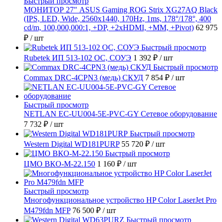
Быстрый просмотр
МОНИТОР 27" ASUS Gaming ROG Strix XG27AQ Black
(IPS, LED, Wide, 2560x1440, 170Hz, 1ms, 178°/178°, 400
cd/m, 100,000,000:1, +DP, +2хHDMI, +MM, +Pivot)
62 975
₽
/ шт
Быстрый просмотр
Rubetek ИП 513-102 ОС, СОУЭ
1 392 ₽
/ шт
Быстрый просмотр
Commax DRC-4CPN3 (медь) СКУД
7 854 ₽
/ шт
Быстрый просмотр
NETLAN EC-UU004-5E-PVC-GY Сетевое оборудование
7 732 ₽
/ шт
Быстрый просмотр
Western Digital WD181PURP
55 720 ₽
/ шт
Быстрый просмотр
ЦМО ВКО-М-22.150
1 160 ₽
/ шт
Быстрый просмотр
Многофункциональное устройство HP Color LaserJet Pro
M479fdn MFP
76 500 ₽
/ шт
Быстрый просмотр