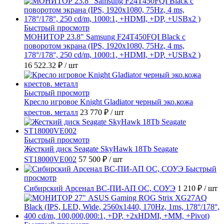
Быстрый просмотр
МОНИТОР 23.8" Samsung F24T450FQI Black с
поворотом экрана (IPS, 1920x1080, 75Hz, 4 ms,
178°/178°, 250 cd/m, 1000:1, +HDMI, +DP, +USBx2 )
16 522.32 ₽
/ шт
Быстрый просмотр
Кресло игровое Knight Gladiator черный эко.кожа
крестов. металл
23 770 ₽
/ шт
Быстрый просмотр
Жесткий диск Seagate SkyHawk 18Tb Seagate
ST18000VE002
57 500 ₽
/ шт
Быстрый
просмотр
Сибирский Арсенал ВС-ПИ-АП ОС, СОУЭ
1 210 ₽
/ шт