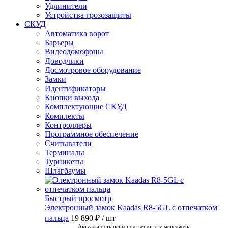
Удлинители
Устройства грозозащиты
СКУД
Автоматика ворот
Барьеры
Видеодомофоны
Доводчики
Досмотровое оборудование
Замки
Идентификаторы
Кнопки выхода
Комплектующие СКУД
Комплекты
Контроллеры
Программное обеспечение
Считыватели
Терминалы
Турникеты
Шлагбаумы
Быстрый просмотр
Электронный замок Kaadas R8-5GL с отпечатком
пальца
19 890 ₽
/ шт
Актуальность цены подтвердите у менеджера