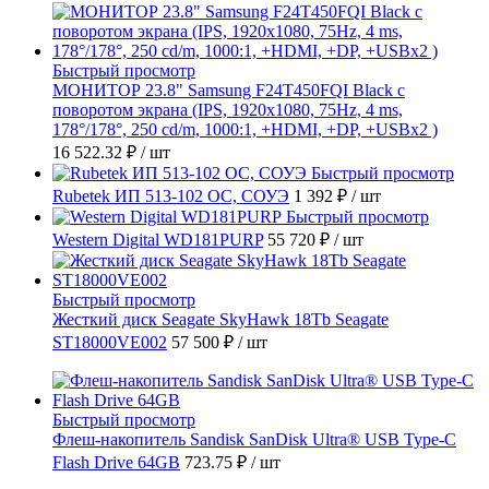
Быстрый просмотр
МОНИТОР 23.8" Samsung F24T450FQI Black с
поворотом экрана (IPS, 1920x1080, 75Hz, 4 ms,
178°/178°, 250 cd/m, 1000:1, +HDMI, +DP, +USBx2 )
16 522.32 ₽
/ шт
Быстрый просмотр
Rubetek ИП 513-102 ОС, СОУЭ
1 392 ₽
/ шт
Быстрый просмотр
Western Digital WD181PURP
55 720 ₽
/ шт
Быстрый просмотр
Жесткий диск Seagate SkyHawk 18Tb Seagate
ST18000VE002
57 500 ₽
/ шт
Быстрый просмотр
Флеш-накопитель Sandisk SanDisk Ultra® USB Type-C
Flash Drive 64GB
723.75 ₽
/ шт