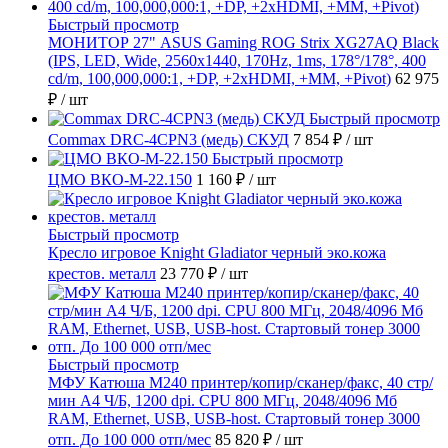
Быстрый просмотр
МОНИТОР 27" ASUS Gaming ROG Strix XG27AQ Black
(IPS, LED, Wide, 2560x1440, 170Hz, 1ms, 178°/178°, 400
cd/m, 100,000,000:1, +DP, +2хHDMI, +MM, +Pivot)
62 975
₽
/ шт
Быстрый просмотр
Commax DRC-4CPN3 (медь) СКУД
7 854 ₽
/ шт
Быстрый просмотр
ЦМО ВКО-М-22.150
1 160 ₽
/ шт
Быстрый просмотр
Кресло игровое Knight Gladiator черный эко.кожа
крестов. металл
23 770 ₽
/ шт
Быстрый просмотр
МФУ Катюша M240 принтер/копир/сканер/факс, 40 стр/
мин А4 Ч/Б, 1200 dpi. CPU 800 МГц, 2048/4096 Мб
RAM, Ethernet, USB, USB-host. Стартовый тонер 3000
отп. До 100 000 отп/мес
85 820 ₽
/ шт