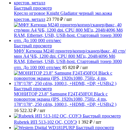
Быстрый просмотр
Кресло игровое Knight Gladiator черный эко.кожа
крестов. металл
23 770 ₽
/ шт
Быстрый просмотр
МФУ Катюша M240 принтер/копир/сканер/факс, 40 стр/
мин А4 Ч/Б, 1200 dpi. CPU 800 МГц, 2048/4096 Мб
RAM, Ethernet, USB, USB-host. Стартовый тонер 3000
отп. До 100 000 отп/мес
85 820 ₽
/ шт
Быстрый просмотр
МОНИТОР 23.8" Samsung F24T450FQI Black с
поворотом экрана (IPS, 1920x1080, 75Hz, 4 ms,
178°/178°, 250 cd/m, 1000:1, +HDMI, +DP, +USBx2 )
16 522.32 ₽
/ шт
Быстрый просмотр
Rubetek ИП 513-102 ОС, СОУЭ
1 392 ₽
/ шт
Быстрый просмотр