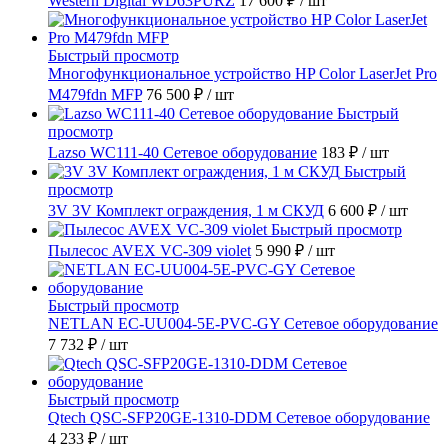
Western Digital WD63PURZ
17 600 ₽
/ шт
Быстрый просмотр
Многофункциональное устройство HP Color LaserJet Pro
M479fdn MFP
76 500 ₽
/ шт
Быстрый
просмотр
Lazso WC111-40 Сетевое оборудование
183 ₽
/ шт
Быстрый
просмотр
3V 3V Комплект ограждения, 1 м СКУД
6 600 ₽
/ шт
Быстрый просмотр
Пылесос AVEX VC-309 violet
5 990 ₽
/ шт
Быстрый просмотр
NETLAN EC-UU004-5E-PVC-GY Сетевое оборудование
7 732 ₽
/ шт
Быстрый просмотр
Qtech QSC-SFP20GE-1310-DDM Сетевое оборудование
4 233 ₽
/ шт