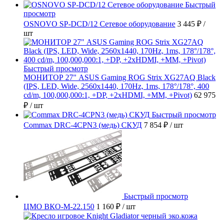
Быстрый
просмотр
OSNOVO SP-DCD/12 Сетевое оборудование
3 445 ₽
/
шт
Быстрый просмотр
МОНИТОР 27" ASUS Gaming ROG Strix XG27AQ Black
(IPS, LED, Wide, 2560x1440, 170Hz, 1ms, 178°/178°, 400
cd/m, 100,000,000:1, +DP, +2хHDMI, +MM, +Pivot)
62 975
₽
/ шт
Быстрый просмотр
Commax DRC-4CPN3 (медь) СКУД
7 854 ₽
/ шт
Быстрый просмотр
ЦМО ВКО-М-22.150
1 160 ₽
/ шт