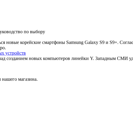
руководство по выбору
ься новые корейские смартфоны Samsung Galaxy S9 и S9+. Согла
ро.
ых устройств
над созданием новых компьютеров линейки Y. Западным СМИ уд
 нашего магазина.