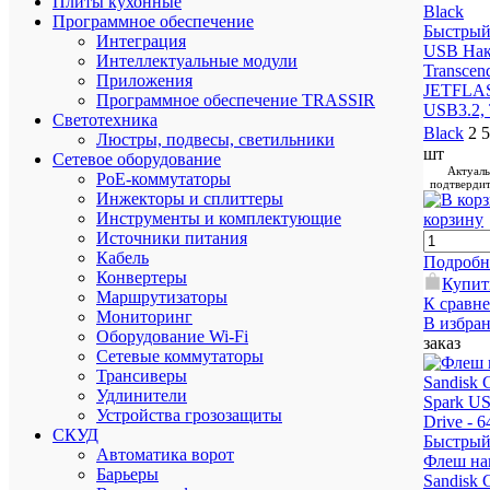
Плиты кухонные
Программное обеспечение
Быстрый
Интеграция
USB Нак
Интеллектуальные модули
Transce
Приложения
JETFLA
Программное обеспечение TRASSIR
USB3.2, 
Светотехника
Black
2 
Люстры, подвесы, светильники
шт
Сетевое оборудование
Актуаль
PoE-коммутаторы
подтвердит
Инжекторы и сплиттеры
Инструменты и комплектующие
корзину
Источники питания
Кабель
Подробн
Конвертеры
Купит
Маршрутизаторы
К сравн
Мониторинг
В избра
Оборудование Wi-Fi
заказ
Сетевые коммутаторы
Трансиверы
Удлинители
Устройства грозозащиты
СКУД
Быстрый
Автоматика ворот
Флеш на
Барьеры
Sandisk 