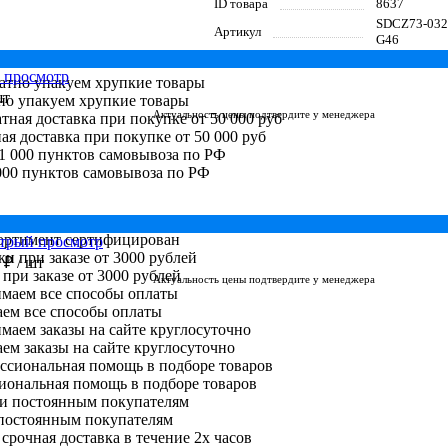
ID товара
8637
SDCZ73-032
Артикул
G46
 просмотр
шт
но упакуем хрупкие товары
Актуальность цены подтвердите у менеджера
ая доставка при покупке от 50 000 руб
000 пунктов самовывоза по РФ
сортимент сертифицирован
трый просмотр
0 ₽
/ шт
при заказе от 3000 рублей
Актуальность цены подтвердите у менеджера
ем все способы оплаты
м заказы на сайте круглосуточно
иональная помощь в подборе товаров
постоянным покупателям