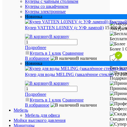
Кулеры с чайным столиком
Кулеры со шкафчиком
Кулеры электронные
Новинка
Быстрый
Кулер VATTEN L03NEV (с У/Ф лампой)
15 000 ₽
/ 
Аккурат
В корзину
Бесплатн
Подробнее
Более 1 
Купить в 1 клик
Сравнение
В избранное
В наличии
Новинка
Весь ас
Быс
Кулер для воды MELING (закалённое стекло)
12 21
Подарки 
В корзину
Принима
Подробнее
Принимае
Купить в 1 клик
Сравнение
В избранное
В наличии
Професс
Мебель
Мебель для офиса
Скидки 
Мойки высокого давления
Мониторы