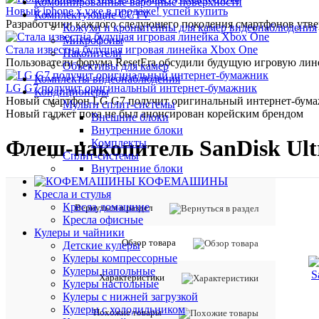
Комбинированные варочные поверхности
Новый iphone x уже в продаже! успей купить
Комплектующие CCTV
Разработчики каждого следующего поколения смартфонов утверж
Кожухи и кронштейны для камер видеонаблюдения
Микрофоны
Стала известна будущая игровая линейка Xbox One
Накопители
Пользователи форума ResetEra обсудили будущую игровую лине
Объективы для камер
Комплекты видеонаблюдения
LG G7 получит оригинальный интернет-бумажник
Кондиционеры
Новый смартфон LG G7 получит оригинальный интернет-бумажн
Мульти сплит-системы
Новый гаджет пока не был анонсирован корейским брендом
Внешние блоки
Внутренние блоки
Флеш-накопитель SanDisk Ult
Комплекты
Сплит-системы
Внутренние блоки
КОФЕМАШИНЫ
Кресла и стулья
Кресла домашние
Вернуться в раздел
Кресла офисные
Кулеры и чайники
Обзор товара
Детские кулеры
Кулеры компрессорные
Кулеры напольные
Характеристики
Кулеры настольные
Кулеры с нижней загрузкой
Кулеры с холодильником
Похожие товары