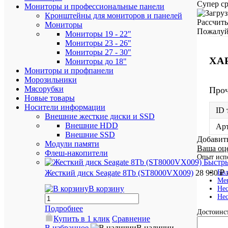
Супер ср
Мониторы и профессиональные панели
Кронштейны для мониторов и панелей
Рассчит
Мониторы
Пожалуйс
Мониторы 19 - 22"
Мониторы 23 - 26"
Мониторы 27 - 30"
ХА
Мониторы до 18"
Мониторы и профпанели
Морозильники
Мясорубки
Про
Новые товары
Носители информации
ID 
Внешние жесткие диски и SSD
Внешние HDD
Ар
Внешние SSD
Добавит
Модули памяти
Ваша оц
Флеш-накопители
Опыт исп
Быстр
Бол
Жесткий диск Seagate 8Tb (ST8000VX009)
28 930 ₽
Мен
В корзину
Нес
Нес
Подробнее
Достоинст
Купить в 1 клик
Сравнение
В избранное
В наличии