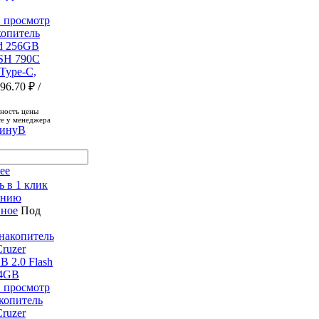
 просмотр
опитель
nd 256GB
SH 790C
Type-C,
596.70 ₽
/
ность цены
е у менеджера
В
ее
ь в 1 клик
ению
нное
Под
 просмотр
копитель
Cruzer