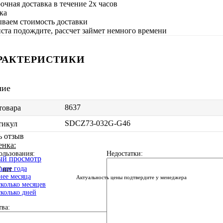
очная доставка в течение 2х часов
ываем стоимость доставки
та подождите, рассчет займет немного времени
РАКТЕРИСТИКИ
чие
8637
товара
SDCZ73-032G-G46
тикул
ь отзыв
енка:
ользования:
Недостатки:
ый просмотр
ьше года
/ шт
ее месяца
Актуальность цены подтвердите у менеджера
колько месяцев
колько дней
ва: