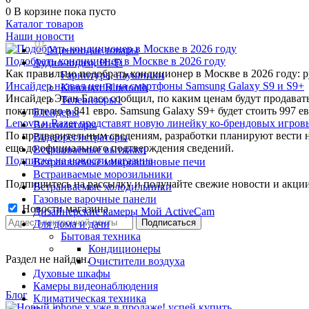
0
В корзине
пока пусто
Каталог товаров
Наши новости
Уцененные товары
Подобрать кондиционер в Москве в 2026 году
Аудио-видео, Hi-Fi
Как правильно подобрать кондиционер в Москве в 2026 году: 
Гарнитура, наушники
Инсайдер назвал цены на смартфоны Samsung Galaxy S9 и S9+
Колонки Bluetooth
Инсайдер Эван Бласс сообщил, по каким ценам будут продават
Телевизоры1
покупателю в 841 евро. Samsung Galaxy S9+ будет стоить 997 ев
Блендеры
Lenovo и Razer представят новую линейку ко-брендовых игров
Вентиляторы
По предварительным сведениям, разработки планируют вести 
Видеорегистраторы
еще до официального подтверждения сведений.
Встраиваемые вытяжки
Подписка на новости магазина
Встраиваемые микроволновые печи
Встраиваемые морозильники
Подпишитесь на рассылку и получайте свежие новости и акции
Встраиваемые холодильники
Газовые варочные панели
Новости магазина
Дизайнерские камеры Мой ActiveCam
Для дома и дачи
Бытовая техника
Кондиционеры
Раздел не найден.
Очистители воздуха
Духовые шкафы
Камеры видеонаблюдения
Блог
Климатическая техника