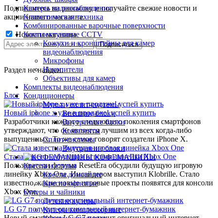
Подпишитесь на рассылку и получайте свежие новости и
Камеры видеонаблюдения
акции нашего магазина.
Климатическая техника
Комбинированные варочные поверхности
Новости магазина
Комплектующие CCTV
Кожухи и кронштейны для камер
видеонаблюдения
Микрофоны
Накопители
Раздел не найден.
Объективы для камер
Комплекты видеонаблюдения
Блог
Кондиционеры
Мульти сплит-системы
Новый iphone x уже в продаже! успей купить
Внешние блоки
Разработчики каждого следующего поколения смартфонов
Внутренние блоки
утверждают, что он является лучшим из всех когда-либо
Комплекты
выпущенных. То же самое говорят создатели iPhone X.
Сплит-системы
Внутренние блоки
Стала известна будущая игровая линейка Xbox One
КОФЕМАШИНЫ
Пользователи форума ResetEra обсудили будущую игровую
Кресла и стулья
линейку Xbox One. Инсайдером выступил Klobrille. Стало
Кресла домашние
известно, какие новые игровые проекты появятся для консоли
Кресла офисные
Xbox One.
Кулеры и чайники
Детские кулеры
LG G7 получит оригинальный интернет-бумажник
Кулеры компрессорные
Новый смартфон LG G7 получит оригинальный интернет-