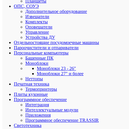
Планшеты
при
ОПС, СОУЭ
заказе
Дополнительное оборудование
от
Извещатели
3000
Комплекты
рублей
Оповещатели
Управление
Устройства ДУ
Отдельностоящие посудомоечные машины
Пароочистители и отпариватели
Персональные компьютеры
Приним
Башенные ПК
все
Моноблоки
способы
Моноблоки 23 - 26"
оплаты
Моноблоки 27" и более
Неттопы
Печатная техника
Термопринтеры
Плиты кухонные
Приним
Программное обеспечение
заказы
Интеграция
на
Интеллектуальные модули
сайте
Приложения
круглос
Программное обеспечение TRASSIR
Светотехника