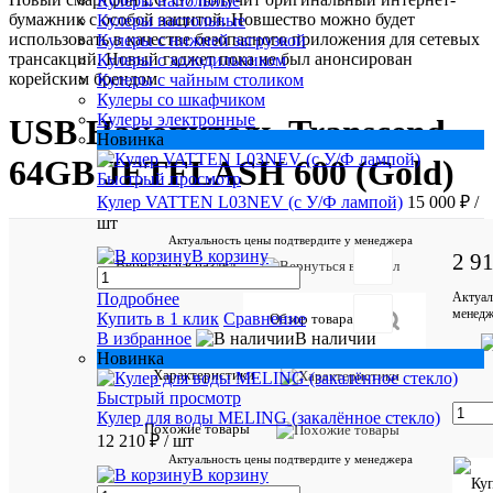
Кулеры напольные
бумажник с особой защитой. Новшество можно будет
Кулеры настольные
использовать в качестве безопасного приложения для сетевых
Кулеры с нижней загрузкой
трансакций. Новый гаджет пока не был анонсирован
Кулеры с холодильником
корейским брендом
Кулеры с чайным столиком
Кулеры со шкафчиком
Кулеры электронные
USB Накопитель Transcend
Новинка
64GB JETFLASH 600 (Gold)
Быстрый просмотр
Кулер VATTEN L03NEV (с У/Ф лампой)
15 000 ₽
/
шт
Актуальность цены подтвердите у менеджера
В корзину
2 9
Отзывов:
Вернуться в раздел
Актуал
Подробнее
менедж
Купить в 1 клик
Сравнение
Обзор товара
В избранное
В наличии
Добавить
Новинка
отзыв
Характеристики
Быстрый просмотр
Артикул:
Кулер для воды MELING (закалённое стекло)
TS64GJF6
Похожие товары
12 210 ₽
/ шт
Актуальность цены подтвердите у менеджера
В корзину
Характе
Все