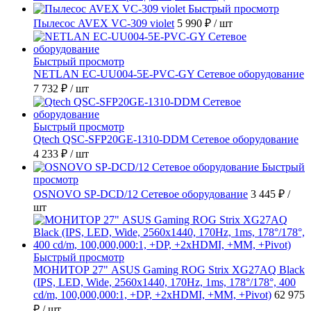
Быстрый просмотр
Пылесос AVEX VC-309 violet
5 990 ₽
/ шт
Быстрый просмотр
NETLAN EC-UU004-5E-PVC-GY Сетевое оборудование
7 732 ₽
/ шт
Быстрый просмотр
Qtech QSC-SFP20GE-1310-DDM Сетевое оборудование
4 233 ₽
/ шт
Быстрый
просмотр
OSNOVO SP-DCD/12 Сетевое оборудование
3 445 ₽
/
шт
Быстрый просмотр
МОНИТОР 27" ASUS Gaming ROG Strix XG27AQ Black
(IPS, LED, Wide, 2560x1440, 170Hz, 1ms, 178°/178°, 400
cd/m, 100,000,000:1, +DP, +2хHDMI, +MM, +Pivot)
62 975
₽
/ шт