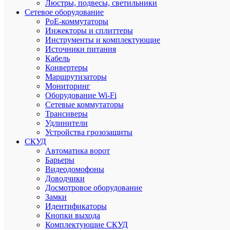
Люстры, подвесы, светильники
Сетевое оборудование
PoE-коммутаторы
Професс
Инжекторы и сплиттеры
помощь
Инструменты и комплектующие
в
Источники питания
подборе
Кабель
товаров
Конвертеры
Маршрутизаторы
Мониторинг
Оборудование Wi-Fi
Скидки
Сетевые коммутаторы
постоян
Трансиверы
покупат
Удлинители
Устройства грозозащиты
СКУД
Автоматика ворот
Барьеры
Видеодомофоны
Доводчики
Супер
Досмотровое оборудование
срочная
Замки
доставка
Идентификаторы
в
Кнопки выхода
течение
Комплектующие СКУД
2х