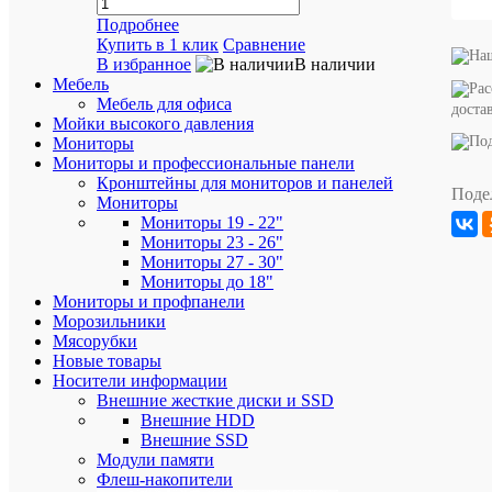
характ
Подробнее
ID
7773
Купить в 1 клик
Сравнение
товара
В избранное
В наличии
Артикул
TS64GJ
Мебель
Мебель для офиса
доста
Мойки высокого давления
Мониторы
Мониторы и профессиональные панели
Кронштейны для мониторов и панелей
Поде
Мониторы
Аккурат
Мониторы 19 - 22"
упакуем
Мониторы 23 - 26"
хрупкие
Мониторы 27 - 30"
товары
Мониторы до 18"
Мониторы и профпанели
Морозильники
Мясорубки
Новые товары
Носители информации
Внешние жесткие диски и SSD
Бесплат
Внешние HDD
доставка
Внешние SSD
при
Модули памяти
покупке
Флеш-накопители