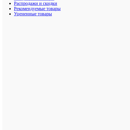
Распродажи и скидки
Рекомендуемые товары
Уцененные товары
Общие
впечатлен
Представь
Отправит
отзыв