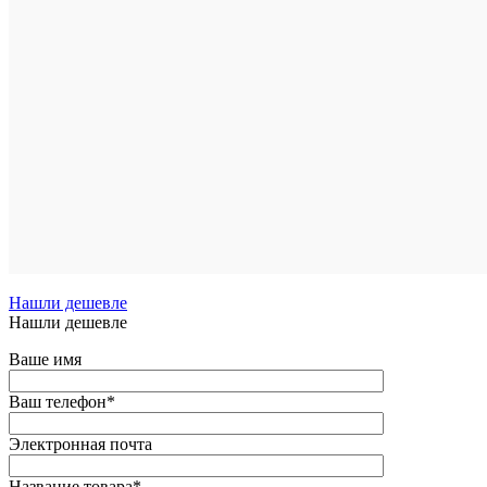
1
клик
К
сравнен
В
избранн
Под
заказ
Нашли дешевле
Нашли дешевле
Ваше имя
Ваш телефон
*
Электронная почта
Название товара
*