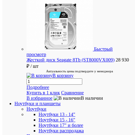
от
50
000
руб
Более
Быстрый
1
просмотр
000
Жесткий диск Seagate 8Tb (ST8000VX009)
28 930
пунктов
₽
/ шт
самовыв
Актуальность цены подтвердите у менеджера
В корзину
по
РФ
Подробнее
Купить в 1 клик
Сравнение
В избранное
В наличии
Весь
Ноутбуки и планшеты
ассорти
Ноутбуки
сертифи
Ноутбуки 13 - 14"
Ноутбуки 15 - 16"
Ноутбуки 17" и более
Ноутбуки распродажа
Подарки