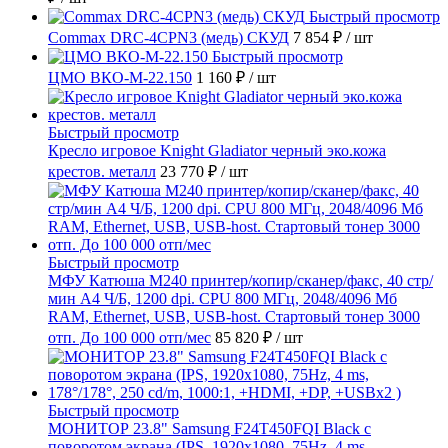
Быстрый просмотр
Commax DRC-4CPN3 (медь) СКУД
7 854 ₽
/ шт
Быстрый просмотр
ЦМО ВКО-М-22.150
1 160 ₽
/ шт
Быстрый просмотр
Кресло игровое Knight Gladiator черный эко.кожа
крестов. металл
23 770 ₽
/ шт
Быстрый просмотр
МФУ Катюша M240 принтер/копир/сканер/факс, 40 стр/
мин А4 Ч/Б, 1200 dpi. CPU 800 МГц, 2048/4096 Мб
RAM, Ethernet, USB, USB-host. Стартовый тонер 3000
отп. До 100 000 отп/мес
85 820 ₽
/ шт
Быстрый просмотр
МОНИТОР 23.8" Samsung F24T450FQI Black с
поворотом экрана (IPS, 1920x1080, 75Hz, 4 ms,