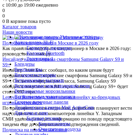
с 10:00 до 19:00 ежедневно
0
0
0
В корзине
пока пусто
Каталог товаров
Наши новости
Уцененные товары
Аудио-видео, Hi-Fi
Подобрать кондиционер в Москве в 2026 году
Гарнитура, наушники
Как правильно подобрать кондиционер в Москве в 2026 году:
Колонки Bluetooth
руководство по выбору
Телевизоры1
Инсайдер назвал цены на смартфоны Samsung Galaxy S9 и
Блендеры
S9+
Вентиляторы
Инсайдер Эван Бласс сообщил, по каким ценам будут
Видеорегистраторы
продаваться новые корейские смартфоны Samsung Galaxy S9 и
Встраиваемые вытяжки
S9+. Согласно информации Бласса, Samsung Galaxy S9
Встраиваемые микроволновые печи
обойдется покупателю в 841 евро. Samsung Galaxy S9+ будет
Встраиваемые морозильники
стоить 997 евро.
Встраиваемые холодильники
Lenovo и Razer представят новую линейку ко-брендовых
Газовые варочные панели
игровых устройств
Дизайнерские камеры Мой ActiveCam
По предварительным сведениям, разработки планируют вести
Для дома и дачи
над созданием новых компьютеров линейки Y. Западным
Бытовая техника
СМИ удалось разведать информацию по поводу предстоящего
Кондиционеры
тандема еще до официального подтверждения сведений.
Очистители воздуха
Подписка на новости магазина
Духовые шкафы