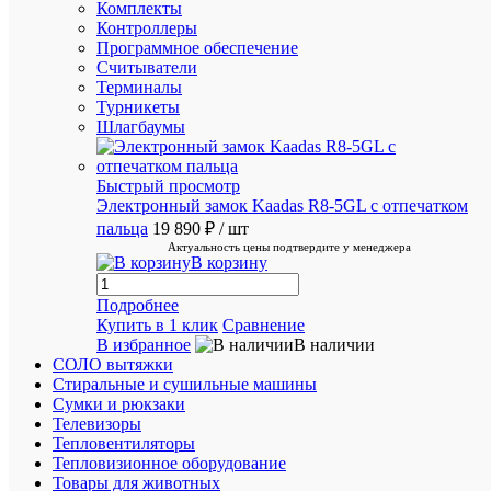
Комплекты
часов
Контроллеры
Программное обеспечение
Считыватели
Рассчит
Терминалы
стоимос
Турникеты
доставк
Шлагбаумы
Пожалуй
подожди
рассчет
Быстрый просмотр
займет
Электронный замок Kaadas R8-5GL с отпечатком
немного
времени
пальца
19 890 ₽
/ шт
Актуальность цены подтвердите у менеджера
В корзину
ХА
Подробнее
Купить в 1 клик
Сравнение
В избранное
В наличии
Про
СОЛО вытяжки
Стиральные и сушильные машины
ID
Сумки и рюкзаки
7773
тов
Телевизоры
Тепловентиляторы
TS64
Ар
Тепловизионное оборудование
Добавит
Товары для животных