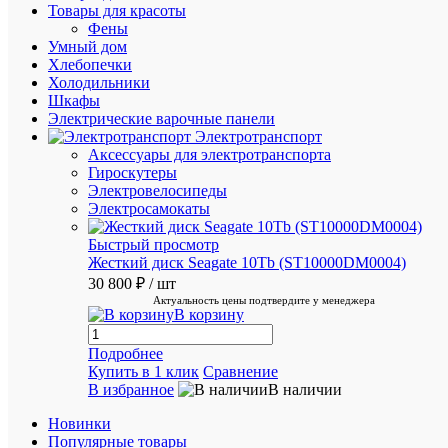
отзыв
Товары для красоты
Ваша
Фены
оценка:
Умный дом
Опыт
Хлебопечки
использов
Холодильники
Шкафы
Нес
Электрические варочные панели
дн
Электротранспорт
Бо
Аксессуары для электротранспорта
год
Ме
Гироскутеры
мес
Электровелосипеды
Нес
Электросамокаты
мес
Быстрый просмотр
Достоинст
Жесткий диск Seagate 10Tb (ST10000DM0004)
30 800 ₽
/ шт
Актуальность цены подтвердите у менеджера
В корзину
Подробнее
Купить в 1 клик
Сравнение
В избранное
В наличии
Новинки
Недостатк
Популярные товары