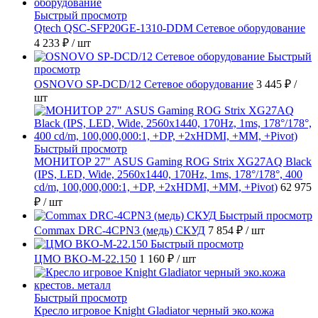
Быстрый просмотр
Qtech QSC-SFP20GE-1310-DDM Сетевое оборудование
4 233 ₽
/ шт
Быстрый
просмотр
OSNOVO SP-DCD/12 Сетевое оборудование
3 445 ₽
/
шт
Быстрый просмотр
МОНИТОР 27" ASUS Gaming ROG Strix XG27AQ Black
(IPS, LED, Wide, 2560x1440, 170Hz, 1ms, 178°/178°, 400
cd/m, 100,000,000:1, +DP, +2хHDMI, +MM, +Pivot)
62 975
₽
/ шт
Быстрый просмотр
Commax DRC-4CPN3 (медь) СКУД
7 854 ₽
/ шт
Быстрый просмотр
ЦМО ВКО-М-22.150
1 160 ₽
/ шт
Быстрый просмотр
Кресло игровое Knight Gladiator черный эко.кожа