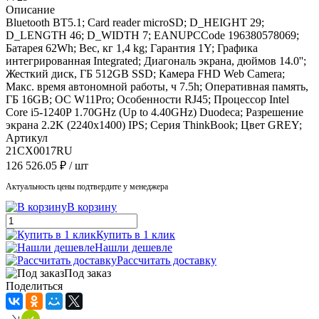
Описание
Bluetooth BT5.1; Card reader microSD; D_HEIGHT 29;
D_LENGTH 46; D_WIDTH 7; EANUPCCode 196380578069;
Батарея 62Wh; Вес, кг 1,4 kg; Гарантия 1Y; Графика
интегрированная Integrated; Диагональ экрана, дюймов 14.0'';
Жесткий диск, ГБ 512GB SSD; Камера FHD Web Camera;
Макс. время автономной работы, ч 7.5h; Оперативная память,
ГБ 16GB; ОС W11Pro; Особенности RJ45; Процессор Intel
Core i5-1240P 1.70GHz (Up to 4.40GHz) Duodeca; Разрешение
экрана 2.2K (2240x1400) IPS; Серия ThinkBook; Цвет GREY;
Артикул
21CX0017RU
126 526.05 ₽
/ шт
Актуальность цены подтвердите у менеджера
В корзину
Купить в 1 клик
Нашли дешевле
Рассчитать доставку
Под заказ
Поделиться