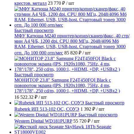
крестов. металл
23 770 ₽
/ шт
Быстрый просмотр
МФУ Катюша M240 принтер/копир/сканер/факс, 40 стр/
мин А4 Ч/Б, 1200 dpi. CPU 800 МГц, 2048/4096 Мб
RAM, Ethernet, USB, USB-host. Стартовый тонер 3000
отп. До 100 000 отп/мес
85 820 ₽
/ шт
Быстрый просмотр
МОНИТОР 23.8" Samsung F24T450FQI Black с
поворотом экрана (IPS, 1920x1080, 75Hz, 4 ms,
178°/178°, 250 cd/m, 1000:1, +HDMI, +DP, +USBx2 )
16 522.32 ₽
/ шт
Быстрый просмотр
Rubetek ИП 513-102 ОС, СОУЭ
1 392 ₽
/ шт
Быстрый просмотр
Western Digital WD181PURP
55 720 ₽
/ шт