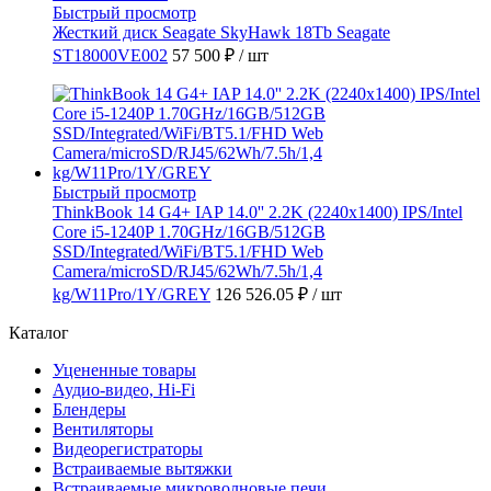
Быстрый просмотр
Жесткий диск Seagate SkyHawk 18Tb Seagate
ST18000VE002
57 500 ₽
/ шт
Быстрый просмотр
ThinkBook 14 G4+ IAP 14.0'' 2.2K (2240x1400) IPS/Intel
Core i5-1240P 1.70GHz/16GB/512GB
SSD/Integrated/WiFi/BT5.1/FHD Web
Camera/microSD/RJ45/62Wh/7.5h/1,4
kg/W11Pro/1Y/GREY
126 526.05 ₽
/ шт
Каталог
Уцененные товары
Аудио-видео, Hi-Fi
Блендеры
Вентиляторы
Видеорегистраторы
Встраиваемые вытяжки
Встраиваемые микроволновые печи