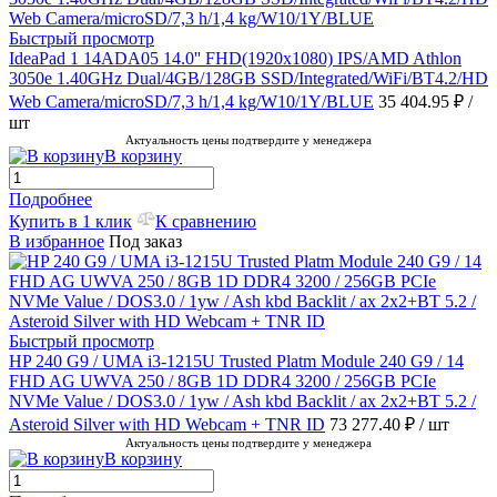
Быстрый просмотр
IdeaPad 1 14ADA05 14.0'' FHD(1920x1080) IPS/AMD Athlon
3050e 1.40GHz Dual/4GB/128GB SSD/Integrated/WiFi/BT4.2/HD
Web Camera/microSD/7,3 h/1,4 kg/W10/1Y/BLUE
35 404.95 ₽
/
шт
Актуальность цены подтвердите у менеджера
В корзину
Подробнее
Купить в 1 клик
К сравнению
В избранное
Под заказ
Быстрый просмотр
HP 240 G9 / UMA i3-1215U Trusted Platm Module 240 G9 / 14
FHD AG UWVA 250 / 8GB 1D DDR4 3200 / 256GB PCIe
NVMe Value / DOS3.0 / 1yw / Ash kbd Backlit / ax 2x2+BT 5.2 /
Asteroid Silver with HD Webcam + TNR ID
73 277.40 ₽
/ шт
Актуальность цены подтвердите у менеджера
В корзину