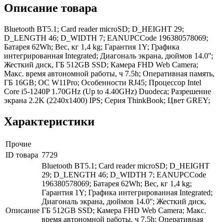
Описание товара
Bluetooth BT5.1; Card reader microSD; D_HEIGHT 29;
D_LENGTH 46; D_WIDTH 7; EANUPCCode 196380578069;
Батарея 62Wh; Вес, кг 1,4 kg; Гарантия 1Y; Графика
интегрированная Integrated; Диагональ экрана, дюймов 14.0'';
Жесткий диск, ГБ 512GB SSD; Камера FHD Web Camera;
Макс. время автономной работы, ч 7.5h; Оперативная память,
ГБ 16GB; ОС W11Pro; Особенности RJ45; Процессор Intel
Core i5-1240P 1.70GHz (Up to 4.40GHz) Duodeca; Разрешение
экрана 2.2K (2240x1400) IPS; Серия ThinkBook; Цвет GREY;
Характеристики
Прочие
ID товара
7729
Bluetooth BT5.1; Card reader microSD; D_HEIGHT
29; D_LENGTH 46; D_WIDTH 7; EANUPCCode
196380578069; Батарея 62Wh; Вес, кг 1,4 kg;
Гарантия 1Y; Графика интегрированная Integrated;
Диагональ экрана, дюймов 14.0''; Жесткий диск,
Описание
ГБ 512GB SSD; Камера FHD Web Camera; Макс.
время автономной работы, ч 7.5h; Оперативная