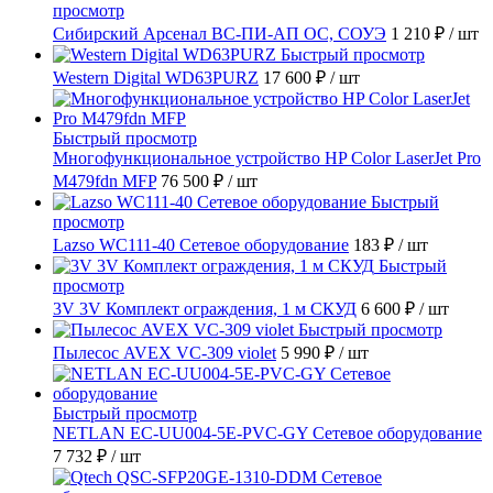
просмотр
Сибирский Арсенал ВС-ПИ-АП ОС, СОУЭ
1 210 ₽
/ шт
Быстрый просмотр
Western Digital WD63PURZ
17 600 ₽
/ шт
Быстрый просмотр
Многофункциональное устройство HP Color LaserJet Pro
M479fdn MFP
76 500 ₽
/ шт
Быстрый
просмотр
Lazso WC111-40 Сетевое оборудование
183 ₽
/ шт
Быстрый
просмотр
3V 3V Комплект ограждения, 1 м СКУД
6 600 ₽
/ шт
Быстрый просмотр
Пылесос AVEX VC-309 violet
5 990 ₽
/ шт
Быстрый просмотр
NETLAN EC-UU004-5E-PVC-GY Сетевое оборудование
7 732 ₽
/ шт