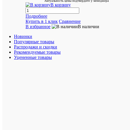
Актуальность цены подтвердите у менеджера
Нес
В корзину
мес
Нес
Подробнее
дн
Купить в 1 клик
Сравнение
Бо
В избранное
В наличии
год
Достоинст
Новинки
Популярные товары
Распродажи и скидки
Рекомендуемые товары
Уцененные товары
Недостатк