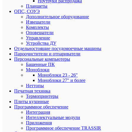
Ноутбуки распродажа
самовыв
Планшеты
по
ОПС, СОУЭ
РФ
Дополнительное оборудование
Извещатели
Комплекты
Оповещатели
Весь
Управление
ассорти
Устройства ДУ
сертифи
Отдельностоящие посудомоечные машины
Пароочистители и отпариватели
Персональные компьютеры
Башенные ПК
Моноблоки
Моноблоки 23 - 26"
Моноблоки 27" и более
Подарки
Неттопы
при
Печатная техника
заказе
Термопринтеры
от
Плиты кухонные
3000
Программное обеспечение
рублей
Интеграция
Интеллектуальные модули
Приложения
Программное обеспечение TRASSIR