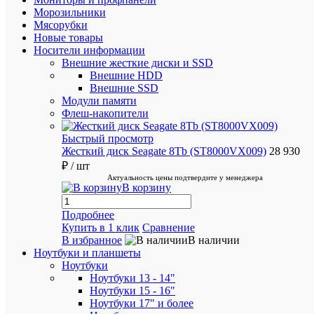
хрупкие
Морозильники
товары
Мясорубки
Новые товары
Носители информации
Внешние жесткие диски и SSD
Внешние HDD
Внешние SSD
Модули памяти
Бесплат
Флеш-накопители
доставка
при
Быстрый просмотр
покупке
Жесткий диск Seagate 8Tb (ST8000VX009)
28 930
от
₽
/ шт
50
Актуальность цены подтвердите у менеджера
000
В корзину
руб
Подробнее
Купить в 1 клик
Сравнение
В избранное
В наличии
Ноутбуки и планшеты
Ноутбуки
Более
Ноутбуки 13 - 14"
1
Ноутбуки 15 - 16"
000
Ноутбуки 17" и более
пунктов