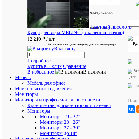
Характеристики
Добавить
отзыв
Быстрый просмотр
Похожие товары
Артикул:
Кулер для воды MELING (закалённое стекло)
NX.EG8ER
12 210 ₽
/ шт
Актуальность цены подтвердите у менеджера
В корзину
Характе
Все
характ
Подробнее
Бренд
Acer
Купить в 1 клик
Сравнение
В избранное
В наличии
ID
7559
доста
товара
Мебель
Мебель для офиса
Цвет
Серый
Мойки высокого давления
Артикул
NX.EG8
Мониторы
Мониторы и профессиональные панели
Поде
Кронштейны для мониторов и панелей
Мониторы
Мониторы 19 - 22"
Мониторы 23 - 26"
Мониторы 27 - 30"
Аккурат
Мониторы до 18"
упакуем
Мониторы и профпанели