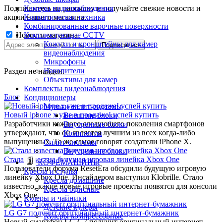
Подпишитесь на рассылку и получайте свежие новости и
Камеры видеонаблюдения
акции нашего магазина.
Климатическая техника
Комбинированные варочные поверхности
Новости магазина
Комплектующие CCTV
Кожухи и кронштейны для камер
видеонаблюдения
Микрофоны
Накопители
Раздел не найден.
Объективы для камер
Комплекты видеонаблюдения
Блог
Кондиционеры
Мульти сплит-системы
Новый iphone x уже в продаже! успей купить
Внешние блоки
Разработчики каждого следующего поколения смартфонов
Внутренние блоки
утверждают, что он является лучшим из всех когда-либо
Комплекты
выпущенных. То же самое говорят создатели iPhone X.
Сплит-системы
Внутренние блоки
Стала известна будущая игровая линейка Xbox One
КОФЕМАШИНЫ
Пользователи форума ResetEra обсудили будущую игровую
Кресла и стулья
линейку Xbox One. Инсайдером выступил Klobrille. Стало
Кресла домашние
известно, какие новые игровые проекты появятся для консоли
Кресла офисные
Xbox One.
Кулеры и чайники
Детские кулеры
LG G7 получит оригинальный интернет-бумажник
Кулеры компрессорные
Новый смартфон LG G7 получит оригинальный интернет-