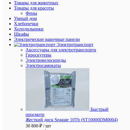
Товары для животных
времени
Товары для красоты
Фены
Умный дом
ХА
Хлебопечки
Холодильники
Шкафы
Про
Электрические варочные панели
Электротранспорт
Acer
Аксессуары для электротранспорта
Бр
Гироскутеры
ID
Электровелосипеды
7559
тов
Электросамокаты
Серы
Цв
NX.E
Ар
Добавит
отзыв
Ваша
оценка:
Быстрый
Опыт
просмотр
использов
Жесткий диск Seagate 10Tb (ST10000DM0004)
Ме
30 800 ₽
/ шт
мес