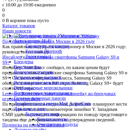
с 10:00 до 19:00 ежедневно
0
0
0
В корзине
пока пусто
Каталог товаров
Наши новости
Уцененные товары
Аудио-видео, Hi-Fi
Подобрать кондиционер в Москве в 2026 году
Гарнитура, наушники
Как правильно подобрать кондиционер в Москве в 2026 году:
Колонки Bluetooth
руководство по выбору
Телевизоры1
Инсайдер назвал цены на смартфоны Samsung Galaxy S9 и
Блендеры
S9+
Вентиляторы
Инсайдер Эван Бласс сообщил, по каким ценам будут
Видеорегистраторы
продаваться новые корейские смартфоны Samsung Galaxy S9 и
Встраиваемые вытяжки
S9+. Согласно информации Бласса, Samsung Galaxy S9
Встраиваемые микроволновые печи
обойдется покупателю в 841 евро. Samsung Galaxy S9+ будет
Встраиваемые морозильники
стоить 997 евро.
Встраиваемые холодильники
Lenovo и Razer представят новую линейку ко-брендовых
Газовые варочные панели
игровых устройств
Дизайнерские камеры Мой ActiveCam
По предварительным сведениям, разработки планируют вести
Для дома и дачи
над созданием новых компьютеров линейки Y. Западным
Бытовая техника
СМИ удалось разведать информацию по поводу предстоящего
Кондиционеры
тандема еще до официального подтверждения сведений.
Очистители воздуха
Подписка на новости магазина
Духовые шкафы