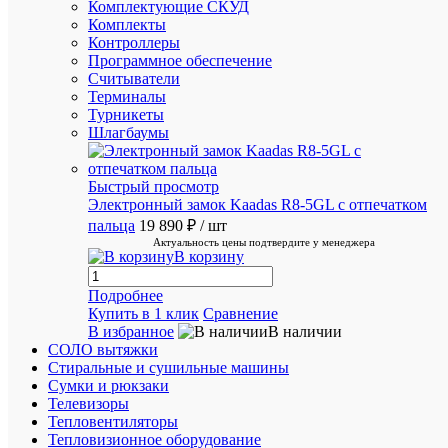
Комплектующие СКУД
постоян
Комплекты
покупат
Контроллеры
Программное обеспечение
Считыватели
Терминалы
Турникеты
Шлагбаумы
Супер
срочная
Быстрый просмотр
доставка
Электронный замок Kaadas R8-5GL с отпечатком
в
пальца
19 890 ₽
/ шт
течение
Актуальность цены подтвердите у менеджера
2х
В корзину
часов
Подробнее
Купить в 1 клик
Сравнение
Рассчит
В избранное
В наличии
стоимос
СОЛО вытяжки
доставк
Стиральные и сушильные машины
Пожалуй
Сумки и рюкзаки
подожди
Телевизоры
рассчет
Тепловентиляторы
займет
Тепловизионное оборудование
немного