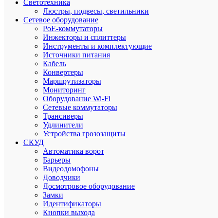
Светотехника
Люстры, подвесы, светильники
Приним
Сетевое оборудование
все
PoE-коммутаторы
способы
Инжекторы и сплиттеры
оплаты
Инструменты и комплектующие
Источники питания
Кабель
Приним
Конвертеры
заказы
Маршрутизаторы
на
Мониторинг
сайте
Оборудование Wi-Fi
круглос
Сетевые коммутаторы
Трансиверы
Удлинители
Устройства грозозащиты
СКУД
Професс
Автоматика ворот
помощь
Барьеры
в
Видеодомофоны
подборе
Доводчики
товаров
Досмотровое оборудование
Замки
Идентификаторы
Кнопки выхода
Скидки