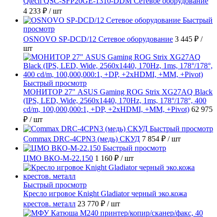
Qtech QSC-SFP20GE-1310-DDM Сетевое оборудование
4 233 ₽
/ шт
Быстрый
просмотр
OSNOVO SP-DCD/12 Сетевое оборудование
3 445 ₽
/
шт
Быстрый просмотр
МОНИТОР 27" ASUS Gaming ROG Strix XG27AQ Black
(IPS, LED, Wide, 2560x1440, 170Hz, 1ms, 178°/178°, 400
cd/m, 100,000,000:1, +DP, +2хHDMI, +MM, +Pivot)
62 975
₽
/ шт
Быстрый просмотр
Commax DRC-4CPN3 (медь) СКУД
7 854 ₽
/ шт
Быстрый просмотр
ЦМО ВКО-М-22.150
1 160 ₽
/ шт
Быстрый просмотр
Кресло игровое Knight Gladiator черный эко.кожа
крестов. металл
23 770 ₽
/ шт