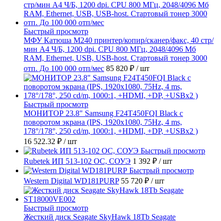
Быстрый просмотр
МФУ Катюша M240 принтер/копир/сканер/факс, 40 стр/
мин А4 Ч/Б, 1200 dpi. CPU 800 МГц, 2048/4096 Мб
RAM, Ethernet, USB, USB-host. Стартовый тонер 3000
отп. До 100 000 отп/мес
85 820 ₽
/ шт
Быстрый просмотр
МОНИТОР 23.8" Samsung F24T450FQI Black с
поворотом экрана (IPS, 1920x1080, 75Hz, 4 ms,
178°/178°, 250 cd/m, 1000:1, +HDMI, +DP, +USBx2 )
16 522.32 ₽
/ шт
Быстрый просмотр
Rubetek ИП 513-102 ОС, СОУЭ
1 392 ₽
/ шт
Быстрый просмотр
Western Digital WD181PURP
55 720 ₽
/ шт
Быстрый просмотр
Жесткий диск Seagate SkyHawk 18Tb Seagate