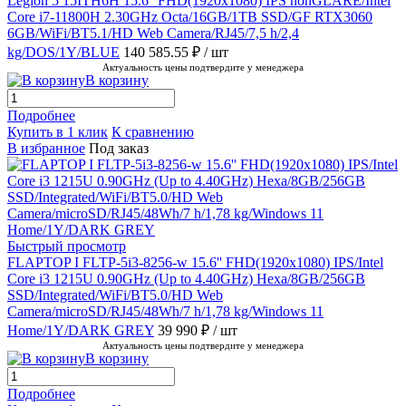
Legion 5 15ITH6H 15.6'' FHD(1920x1080) IPS nonGLARE/Intel
Core i7-11800H 2.30GHz Octa/16GB/1TB SSD/GF RTX3060
6GB/WiFi/BT5.1/HD Web Camera/RJ45/7,5 h/2,4
kg/DOS/1Y/BLUE
140 585.55 ₽
/ шт
Актуальность цены подтвердите у менеджера
В корзину
Подробнее
Купить в 1 клик
К сравнению
В избранное
Под заказ
Быстрый просмотр
FLAPTOP I FLTP-5i3-8256-w 15.6'' FHD(1920x1080) IPS/Intel
Core i3 1215U 0.90GHz (Up to 4.40GHz) Hexa/8GB/256GB
SSD/Integrated/WiFi/BT5.0/HD Web
Camera/microSD/RJ45/48Wh/7 h/1,78 kg/Windows 11
Home/1Y/DARK GREY
39 990 ₽
/ шт
Актуальность цены подтвердите у менеджера
В корзину
Подробнее