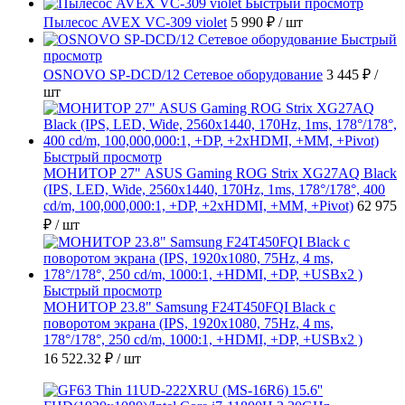
Быстрый просмотр
Пылесос AVEX VC-309 violet
5 990 ₽
/ шт
Быстрый
просмотр
OSNOVO SP-DCD/12 Сетевое оборудование
3 445 ₽
/
шт
Быстрый просмотр
МОНИТОР 27" ASUS Gaming ROG Strix XG27AQ Black
(IPS, LED, Wide, 2560x1440, 170Hz, 1ms, 178°/178°, 400
cd/m, 100,000,000:1, +DP, +2хHDMI, +MM, +Pivot)
62 975
₽
/ шт
Быстрый просмотр
МОНИТОР 23.8" Samsung F24T450FQI Black с
поворотом экрана (IPS, 1920x1080, 75Hz, 4 ms,
178°/178°, 250 cd/m, 1000:1, +HDMI, +DP, +USBx2 )
16 522.32 ₽
/ шт