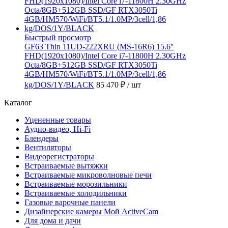
Быстрый просмотр
GF63 Thin 11UD-222XRU (MS-16R6) 15.6''
FHD(1920x1080)/Intel Core i7-11800H 2.30GHz
Octa/8GB+512GB SSD/GF RTX3050Ti
4GB/HM570/WiFi/BT5.1/1.0MP/3cell/1,86
kg/DOS/1Y/BLACK
85 470 ₽
/ шт
Каталог
Уцененные товары
Аудио-видео, Hi-Fi
Блендеры
Вентиляторы
Видеорегистраторы
Встраиваемые вытяжки
Встраиваемые микроволновые печи
Встраиваемые морозильники
Встраиваемые холодильники
Газовые варочные панели
Дизайнерские камеры Мой ActiveCam
Для дома и дачи