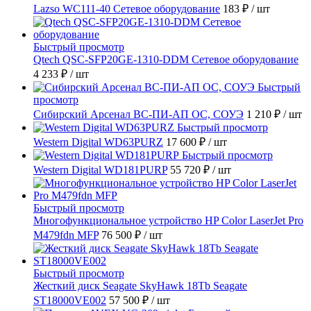
Lazso WC111-40 Сетевое оборудование
183 ₽
/ шт
Быстрый просмотр
Qtech QSC-SFP20GE-1310-DDM Сетевое оборудование
4 233 ₽
/ шт
Быстрый
просмотр
Сибирский Арсенал ВС-ПИ-АП ОС, СОУЭ
1 210 ₽
/ шт
Быстрый просмотр
Western Digital WD63PURZ
17 600 ₽
/ шт
Быстрый просмотр
Western Digital WD181PURP
55 720 ₽
/ шт
Быстрый просмотр
Многофункциональное устройство HP Color LaserJet Pro
M479fdn MFP
76 500 ₽
/ шт
Быстрый просмотр
Жесткий диск Seagate SkyHawk 18Tb Seagate
ST18000VE002
57 500 ₽
/ шт