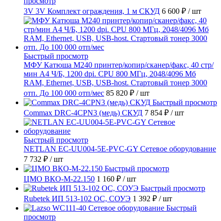
просмотр
3V 3V Комплект ограждения, 1 м СКУД
6 600 ₽
/ шт
Быстрый просмотр
МФУ Катюша M240 принтер/копир/сканер/факс, 40 стр/
мин А4 Ч/Б, 1200 dpi. CPU 800 МГц, 2048/4096 Мб
RAM, Ethernet, USB, USB-host. Стартовый тонер 3000
отп. До 100 000 отп/мес
85 820 ₽
/ шт
Быстрый просмотр
Commax DRC-4CPN3 (медь) СКУД
7 854 ₽
/ шт
Быстрый просмотр
NETLAN EC-UU004-5E-PVC-GY Сетевое оборудование
7 732 ₽
/ шт
Быстрый просмотр
ЦМО ВКО-М-22.150
1 160 ₽
/ шт
Быстрый просмотр
Rubetek ИП 513-102 ОС, СОУЭ
1 392 ₽
/ шт
Быстрый
просмотр