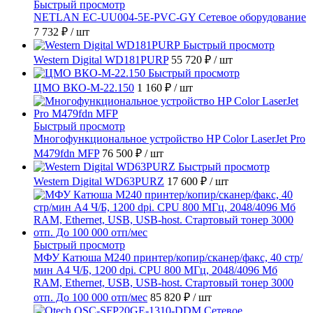
Быстрый просмотр
NETLAN EC-UU004-5E-PVC-GY Сетевое оборудование
7 732 ₽
/ шт
Быстрый просмотр
Western Digital WD181PURP
55 720 ₽
/ шт
Быстрый просмотр
ЦМО ВКО-М-22.150
1 160 ₽
/ шт
Быстрый просмотр
Многофункциональное устройство HP Color LaserJet Pro
M479fdn MFP
76 500 ₽
/ шт
Быстрый просмотр
Western Digital WD63PURZ
17 600 ₽
/ шт
Быстрый просмотр
МФУ Катюша M240 принтер/копир/сканер/факс, 40 стр/
мин А4 Ч/Б, 1200 dpi. CPU 800 МГц, 2048/4096 Мб
RAM, Ethernet, USB, USB-host. Стартовый тонер 3000
отп. До 100 000 отп/мес
85 820 ₽
/ шт