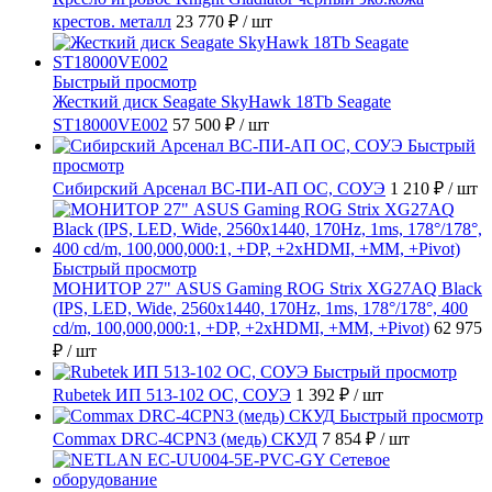
крестов. металл
23 770 ₽
/ шт
Быстрый просмотр
Жесткий диск Seagate SkyHawk 18Tb Seagate
ST18000VE002
57 500 ₽
/ шт
Быстрый
просмотр
Сибирский Арсенал ВС-ПИ-АП ОС, СОУЭ
1 210 ₽
/ шт
Быстрый просмотр
МОНИТОР 27" ASUS Gaming ROG Strix XG27AQ Black
(IPS, LED, Wide, 2560x1440, 170Hz, 1ms, 178°/178°, 400
cd/m, 100,000,000:1, +DP, +2хHDMI, +MM, +Pivot)
62 975
₽
/ шт
Быстрый просмотр
Rubetek ИП 513-102 ОС, СОУЭ
1 392 ₽
/ шт
Быстрый просмотр
Commax DRC-4CPN3 (медь) СКУД
7 854 ₽
/ шт