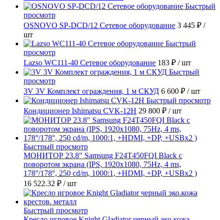
Быстрый
просмотр
OSNOVO SP-DCD/12 Сетевое оборудование
3 445 ₽
/
шт
Быстрый
просмотр
Lazso WC111-40 Сетевое оборудование
183 ₽
/ шт
Быстрый
просмотр
3V 3V Комплект ограждения, 1 м СКУД
6 600 ₽
/ шт
Быстрый просмотр
Кондиционер Ishimatsu CVK-12H
29 800 ₽
/ шт
Быстрый просмотр
МОНИТОР 23.8" Samsung F24T450FQI Black с
поворотом экрана (IPS, 1920x1080, 75Hz, 4 ms,
178°/178°, 250 cd/m, 1000:1, +HDMI, +DP, +USBx2 )
16 522.32 ₽
/ шт
Быстрый просмотр
Кресло игровое Knight Gladiator черный эко.кожа