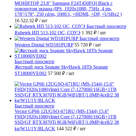
МОНИТОР 23.8" Samsung F24T450FQI Black с
поворотом экрана (IPS, 1920x1080, 75Hz, 4 ms,
178°/178°, 250 cd/m, 1000:1, +HDMI, +DP, +USBx2 )
16 522.32 ₽
/ шт
Быстрый просмотр
Rubetek ИП 513-102 ОС, СОУЭ
1 392 ₽
/ шт
Быстрый просмотр
Western Digital WD181PURP
55 720 ₽
/ шт
Быстрый просмотр
Жесткий диск Seagate SkyHawk 18Tb Seagate
ST18000VE002
57 500 ₽
/ шт
Быстрый просмотр
Vector GP66 12UGSO-671RU (MS-1544) 15.6''
FHD(1920x1080)/Intel Core i7-12700H/16GB+1TB
SSD/GF RTX3070Ti 8GB/WiFi/BT/1.0MP/4cell/2,38
kg/W11/1Y/BLACK
144 522 ₽
/ шт