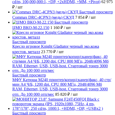
cd/m, 100,000,000:1, +DP, +2хHDMI, +MM, +Pivot)
62 975
₽
/ шт
Быстрый просмотр
Commax DRC-4CPN3 (медь) СКУД
7 854 ₽
/ шт
Быстрый просмотр
ЦМО ВКО-М-22.150
1 160 ₽
/ шт
Быстрый просмотр
Кресло игровое Knight Gladiator черный эко.кожа
крестов. металл
23 770 ₽
/ шт
Быстрый просмотр
МФУ Катюша M240 принтер/копир/сканер/факс, 40 стр/
мин А4 Ч/Б, 1200 dpi. CPU 800 МГц, 2048/4096 Мб
RAM, Ethernet, USB, USB-host. Стартовый тонер 3000
отп. До 100 000 отп/мес
85 820 ₽
/ шт
Быстрый просмотр