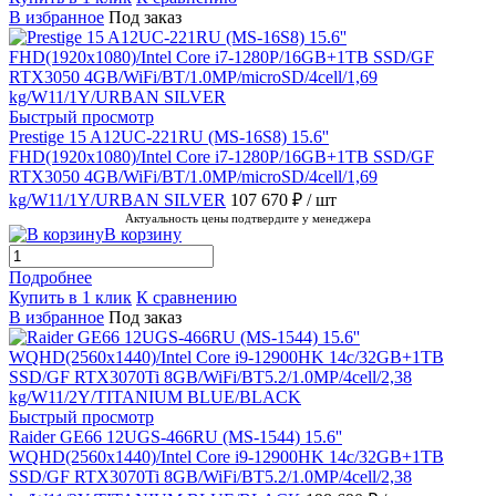
В избранное
Под заказ
Быстрый просмотр
Prestige 15 A12UC-221RU (MS-16S8) 15.6''
FHD(1920x1080)/Intel Core i7-1280P/16GB+1TB SSD/GF
RTX3050 4GB/WiFi/BT/1.0MP/microSD/4cell/1,69
kg/W11/1Y/URBAN SILVER
107 670 ₽
/ шт
Актуальность цены подтвердите у менеджера
В корзину
Подробнее
Купить в 1 клик
К сравнению
В избранное
Под заказ
Быстрый просмотр
Raider GE66 12UGS-466RU (MS-1544) 15.6''
WQHD(2560x1440)/Intel Core i9-12900HK 14c/32GB+1TB
SSD/GF RTX3070Ti 8GB/WiFi/BT5.2/1.0MP/4cell/2,38