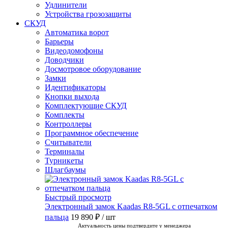
Удлинители
Устройства грозозащиты
СКУД
Автоматика ворот
Барьеры
Видеодомофоны
Доводчики
Досмотровое оборудование
Замки
Идентификаторы
Кнопки выхода
Комплектующие СКУД
Комплекты
Контроллеры
Программное обеспечение
Считыватели
Терминалы
Турникеты
Шлагбаумы
Быстрый просмотр
Электронный замок Kaadas R8-5GL с отпечатком
пальца
19 890 ₽
/ шт
Актуальность цены подтвердите у менеджера