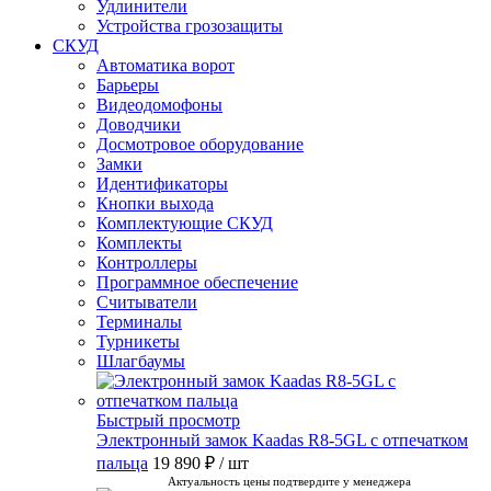
Удлинители
Устройства грозозащиты
СКУД
Автоматика ворот
Барьеры
Видеодомофоны
Доводчики
Досмотровое оборудование
Замки
Идентификаторы
Кнопки выхода
Комплектующие СКУД
Комплекты
Контроллеры
Программное обеспечение
Считыватели
Терминалы
Турникеты
Шлагбаумы
Быстрый просмотр
Электронный замок Kaadas R8-5GL с отпечатком
пальца
19 890 ₽
/ шт
Актуальность цены подтвердите у менеджера