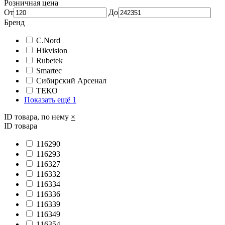
Розничная цена
От
До
Бренд
C.Nord
Hikvision
Rubetek
Smartec
Сибирский Арсенал
ТЕКО
Показать ещё 1
ID товара, по нему
×
ID товара
116290
116293
116327
116332
116334
116336
116339
116349
116354