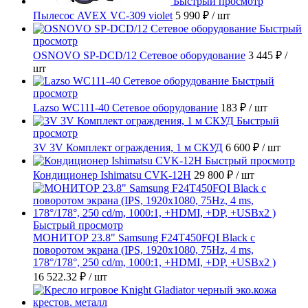
Быстрый просмотр
Пылесос AVEX VC-309 violet
5 990 ₽
/ шт
Быстрый
просмотр
OSNOVO SP-DCD/12 Сетевое оборудование
3 445 ₽
/
шт
Быстрый
просмотр
Lazso WC111-40 Сетевое оборудование
183 ₽
/ шт
Быстрый
просмотр
3V 3V Комплект ограждения, 1 м СКУД
6 600 ₽
/ шт
Быстрый просмотр
Кондиционер Ishimatsu CVK-12H
29 800 ₽
/ шт
Быстрый просмотр
МОНИТОР 23.8" Samsung F24T450FQI Black с
поворотом экрана (IPS, 1920x1080, 75Hz, 4 ms,
178°/178°, 250 cd/m, 1000:1, +HDMI, +DP, +USBx2 )
16 522.32 ₽
/ шт