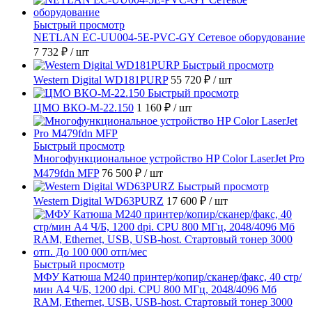
Быстрый просмотр
NETLAN EC-UU004-5E-PVC-GY Сетевое оборудование
7 732 ₽
/ шт
Быстрый просмотр
Western Digital WD181PURP
55 720 ₽
/ шт
Быстрый просмотр
ЦМО ВКО-М-22.150
1 160 ₽
/ шт
Быстрый просмотр
Многофункциональное устройство HP Color LaserJet Pro
M479fdn MFP
76 500 ₽
/ шт
Быстрый просмотр
Western Digital WD63PURZ
17 600 ₽
/ шт
Быстрый просмотр
МФУ Катюша M240 принтер/копир/сканер/факс, 40 стр/
мин А4 Ч/Б, 1200 dpi. CPU 800 МГц, 2048/4096 Мб
RAM, Ethernet, USB, USB-host. Стартовый тонер 3000