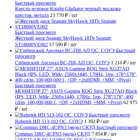
Быстрый просмотр
Кресло игровое Knight Gladiator черный эко.кожа
крестов. металл
23 770 ₽
/ шт
Быстрый просмотр
Жесткий диск Seagate SkyHawk 18Tb Seagate
ST18000VE002
57 500 ₽
/ шт
Быстрый
просмотр
Сибирский Арсенал ВС-ПИ-АП ОС, СОУЭ
1 210 ₽
/ шт
Быстрый просмотр
МОНИТОР 27" ASUS Gaming ROG Strix XG27AQ Black
(IPS, LED, Wide, 2560x1440, 170Hz, 1ms, 178°/178°, 400
cd/m, 100,000,000:1, +DP, +2хHDMI, +MM, +Pivot)
62 975
₽
/ шт
Быстрый просмотр
Rubetek ИП 513-102 ОС, СОУЭ
1 392 ₽
/ шт
Быстрый просмотр
Commax DRC-4CPN3 (медь) СКУД
7 854 ₽
/ шт