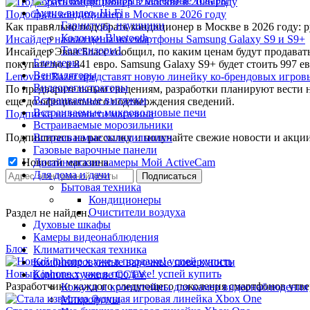
Уцененные товары
Аудио-видео, Hi-Fi
Подобрать кондиционер в Москве в 2026 году
Гарнитура, наушники
Как правильно подобрать кондиционер в Москве в 2026 году: 
Колонки Bluetooth
Инсайдер назвал цены на смартфоны Samsung Galaxy S9 и S9+
Телевизоры1
Инсайдер Эван Бласс сообщил, по каким ценам будут продават
Блендеры
покупателю в 841 евро. Samsung Galaxy S9+ будет стоить 997 ев
Вентиляторы
Lenovo и Razer представят новую линейку ко-брендовых игров
Видеорегистраторы
По предварительным сведениям, разработки планируют вести 
Встраиваемые вытяжки
еще до официального подтверждения сведений.
Встраиваемые микроволновые печи
Подписка на новости магазина
Встраиваемые морозильники
Подпишитесь на рассылку и получайте свежие новости и акции
Встраиваемые холодильники
Газовые варочные панели
Новости магазина
Дизайнерские камеры Мой ActiveCam
Для дома и дачи
Бытовая техника
Кондиционеры
Очистители воздуха
Раздел не найден.
Духовые шкафы
Камеры видеонаблюдения
Блог
Климатическая техника
Комбинированные варочные поверхности
Новый iphone x уже в продаже! успей купить
Комплектующие CCTV
Разработчики каждого следующего поколения смартфонов утверж
Кожухи и кронштейны для камер видеонаблюдения
Микрофоны