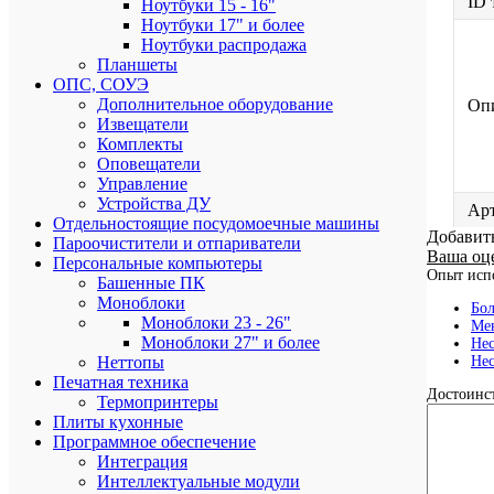
ID 
Ноутбуки 15 - 16"
Ноутбуки 17" и более
Ноутбуки распродажа
Планшеты
ОПС, СОУЭ
Дополнительное оборудование
Оп
Извещатели
Комплекты
Оповещатели
Управление
Устройства ДУ
Ар
Отдельностоящие посудомоечные машины
Добавит
Пароочистители и отпариватели
Ваша оц
Персональные компьютеры
Опыт исп
Башенные ПК
Моноблоки
Бол
Моноблоки 23 - 26"
Мен
Моноблоки 27" и более
Нес
Нес
Неттопы
Печатная техника
Достоинст
Термопринтеры
Плиты кухонные
Программное обеспечение
Интеграция
Интеллектуальные модули