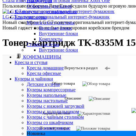
Стала известна будущая игровая линейка Xbox One
Накопители
Пользователи форума ResetEra обсудили будущую игровую лине
Объективы для камер
Комплекты видеонаблюдения
LG G7 получит оригинальный интернет-бумажник
Кондиционеры
Новый смартфон LG G7 получит оригинальный интернет-бумажн
Мульти сплит-системы
Новый гаджет пока не был анонсирован корейским брендом
Внешние блоки
Внутренние блоки
Комплекты
Тонер-картридж TK-8335M 15 0
Сплит-системы
Внутренние блоки
КОФЕМАШИНЫ
Кресла и стулья
Кресла домашние
Вернуться в раздел
Кресла офисные
Кулеры и чайники
Обзор товара
Детские кулеры
Кулеры компрессорные
Кулеры напольные
Описание
Кулеры настольные
Кулеры с нижней загрузкой
Кулеры с холодильником
Характеристики
Кулеры с чайным столиком
Кулеры со шкафчиком
Кулеры электронные
Похожие товары
Новинка