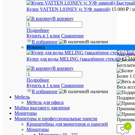
Быстрый
Кулер VATTEN L03NEV (с У/Ф лампой)
15 000 ₽
/ 
В корзину
Подробнее
Купить в 1 клик
Сравнение
В избранное
В наличии
Новинка
Быс
Аккурат
Кулер для воды MELING (закалённое стекло)
12 21
Бесплатн
В корзину
Более 1 
Подробнее
Купить в 1 клик
Сравнение
Весь ас
В избранное
В наличии
Мебель
Подарки 
Мебель для офиса
Мойки высокого давления
Принима
Мониторы
Мониторы и профессиональные панели
Принимае
Кронштейны для мониторов и панелей
Мониторы
Мониторы 19 - 22"