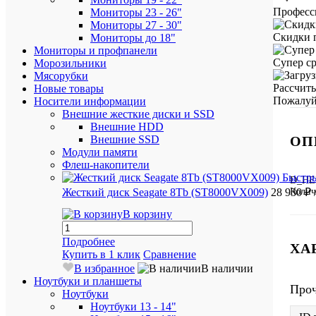
Професс
Мониторы 23 - 26"
Мониторы 27 - 30"
Скидки 
Мониторы до 18"
Мониторы и профпанели
Супер ср
Морозильники
Мясорубки
Рассчит
Новые товары
Пожалуйс
Носители информации
Внешние жесткие диски и SSD
Внешние HDD
ОП
Внешние SSD
Модули памяти
Флеш-накопители
Быстр
D_HE
Колич
Жесткий диск Seagate 8Tb (ST8000VX009)
28 930 ₽
В корзину
Подробнее
ХА
Купить в 1 клик
Сравнение
В избранное
В наличии
Ноутбуки и планшеты
Про
Ноутбуки
Ноутбуки 13 - 14"