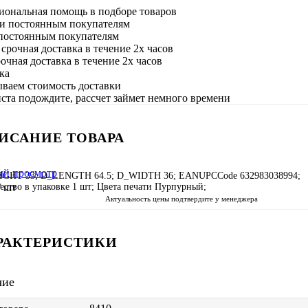
иональная помощь в подборе товаров
постоянным покупателям
очная доставка в течение 2х часов
ываем стоимость доставки
та подождите, рассчет займет немного времени
ИСАНИЕ ТОВАРА
ый просмотр
IGHT 33; D_LENGTH 64.5; D_WIDTH 36; EANUPCCode 632983038994;
ество в упаковке 1 шт; Цвета печати Пурпурный;
/ шт
Актуальность цены подтвердите у менеджера
РАКТЕРИСТИКИ
чие