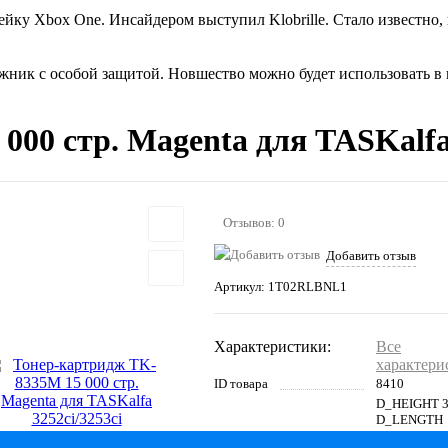
йку Xbox One. Инсайдером выступил Klobrille. Стало известно,
ик с особой защитой. Новшество можно будет использовать в к
00 стр. Magenta для TASKalfa 
Отзывов: 0
Добавить отзыв
Артикул:
1T02RLBNL1
Характеристики:
Все
характери
ID товара
8410
D_HEIGHT 3
D_LENGTH
64.5;