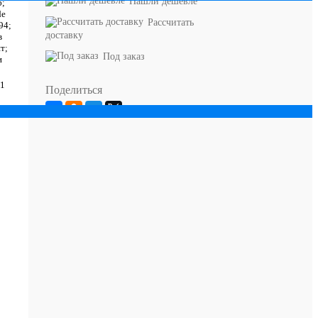
Нашли дешевле
;
e
Рассчитать
94;
доставку
в
т;
Под заказ
и
1
Поделиться