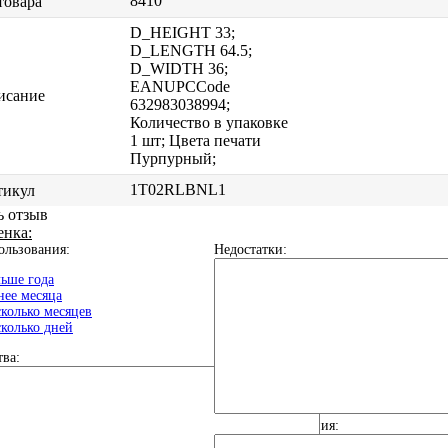
8410
товара
D_HEIGHT 33;
D_LENGTH 64.5;
D_WIDTH 36;
EANUPCCode
исание
632983038994;
Количество в упаковке
1 шт; Цвета печати
Пурпурный;
1T02RLBNL1
тикул
ь отзыв
енка:
ользования:
Недостатки:
ьше года
ее месяца
колько месяцев
колько дней
ва:
Общие впечатления: