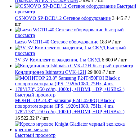
Пылесос AVEX VC-309 violet
5 990 ₽
/ шт
Быстрый
просмотр
OSNOVO SP-DCD/12 Сетевое оборудование
3 445 ₽
/
шт
Быстрый
просмотр
Lazso WC111-40 Сетевое оборудование
183 ₽
/ шт
Быстрый
просмотр
3V 3V Комплект ограждения, 1 м СКУД
6 600 ₽
/ шт
Быстрый просмотр
Кондиционер Ishimatsu CVK-12H
29 800 ₽
/ шт
Быстрый просмотр
МОНИТОР 23.8" Samsung F24T450FQI Black с
поворотом экрана (IPS, 1920x1080, 75Hz, 4 ms,
178°/178°, 250 cd/m, 1000:1, +HDMI, +DP, +USBx2 )
16 522.32 ₽
/ шт
Быстрый просмотр