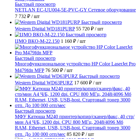
Быстрый просмотр
NETLAN EC-UU004-5E-PVC-GY Сетевое оборудование
7 732 ₽
/ шт
Быстрый просмотр
Western Digital WD181PURP
55 720 ₽
/ шт
Быстрый просмотр
ЦМО ВКО-М-22.150
1 160 ₽
/ шт
Быстрый просмотр
Многофункциональное устройство HP Color LaserJet Pro
M479fdn MFP
76 500 ₽
/ шт
Быстрый просмотр
Western Digital WD63PURZ
17 600 ₽
/ шт
Быстрый просмотр
МФУ Катюша M240 принтер/копир/сканер/факс, 40 стр/
мин А4 Ч/Б, 1200 dpi. CPU 800 МГц, 2048/4096 Мб
RAM, Ethernet, USB, USB-host. Стартовый тонер 3000
отп. До 100 000 отп/мес
85 820 ₽
/ шт