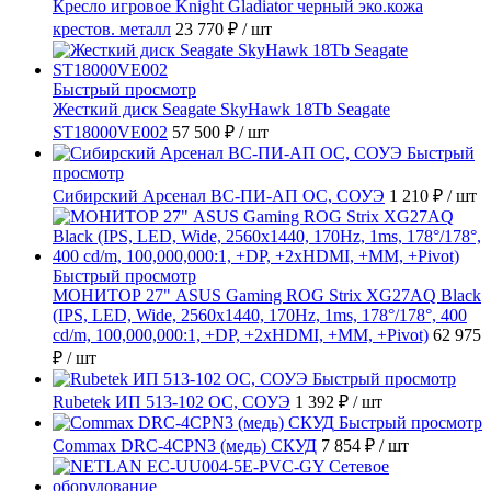
Кресло игровое Knight Gladiator черный эко.кожа
крестов. металл
23 770 ₽
/ шт
Быстрый просмотр
Жесткий диск Seagate SkyHawk 18Tb Seagate
ST18000VE002
57 500 ₽
/ шт
Быстрый
просмотр
Сибирский Арсенал ВС-ПИ-АП ОС, СОУЭ
1 210 ₽
/ шт
Быстрый просмотр
МОНИТОР 27" ASUS Gaming ROG Strix XG27AQ Black
(IPS, LED, Wide, 2560x1440, 170Hz, 1ms, 178°/178°, 400
cd/m, 100,000,000:1, +DP, +2хHDMI, +MM, +Pivot)
62 975
₽
/ шт
Быстрый просмотр
Rubetek ИП 513-102 ОС, СОУЭ
1 392 ₽
/ шт
Быстрый просмотр
Commax DRC-4CPN3 (медь) СКУД
7 854 ₽
/ шт