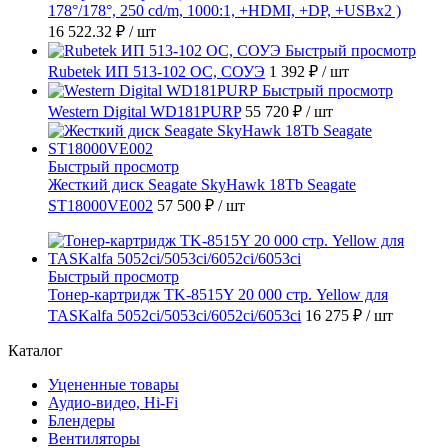
178°/178°, 250 cd/m, 1000:1, +HDMI, +DP, +USBx2 )
16 522.32 ₽
/ шт
Быстрый просмотр
Rubetek ИП 513-102 ОС, СОУЭ
1 392 ₽
/ шт
Быстрый просмотр
Western Digital WD181PURP
55 720 ₽
/ шт
Быстрый просмотр
Жесткий диск Seagate SkyHawk 18Tb Seagate
ST18000VE002
57 500 ₽
/ шт
Быстрый просмотр
Тонер-картридж TK-8515Y 20 000 стр. Yellow для
TASKalfa 5052ci/5053ci/6052ci/6053ci
16 275 ₽
/ шт
Каталог
Уцененные товары
Аудио-видео, Hi-Fi
Блендеры
Вентиляторы