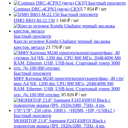
Быстрый просмотр
Commax DRC-4CPN3 (медь) СКУД
7 854 ₽
/ шт
Быстрый просмотр
ЦМО ВКО-М-22.150
1 160 ₽
/ шт
Быстрый просмотр
Кресло игровое Knight Gladiator черный эко.кожа
крестов. металл
23 770 ₽
/ шт
Быстрый просмотр
МФУ Катюша M240 принтер/копир/сканер/факс, 40 стр/
мин А4 Ч/Б, 1200 dpi. CPU 800 МГц, 2048/4096 Мб
RAM, Ethernet, USB, USB-host. Стартовый тонер 3000
отп. До 100 000 отп/мес
85 820 ₽
/ шт
Быстрый просмотр
МОНИТОР 23.8" Samsung F24T450FQI Black с
поворотом экрана (IPS, 1920x1080, 75Hz, 4 ms,