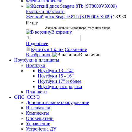
Флеш-накопители
Быстрый просмотр
Жесткий диск Seagate 8Tb (ST8000VX009)
28 930
₽
/ шт
Актуальность цены подтвердите у менеджера
В корзину
Подробнее
Купить в 1 клик
Сравнение
В избранное
В наличии
Ноутбуки и планшеты
Ноутбуки
Ноутбуки 13 - 14"
Ноутбуки 15 - 16"
Ноутбуки 17" и более
Ноутбуки распродажа
Планшеты
ОПС, СОУЭ
Дополнительное оборудование
Извещатели
Комплекты
Оповещатели
Управление
Устройства ДУ