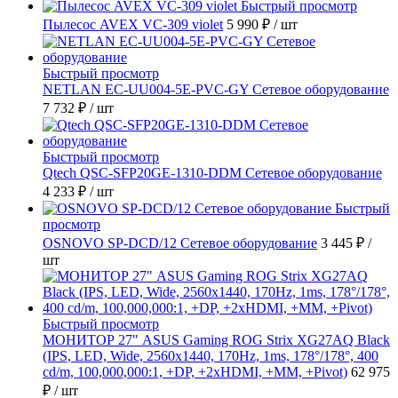
Быстрый просмотр
Пылесос AVEX VC-309 violet
5 990 ₽
/ шт
Быстрый просмотр
NETLAN EC-UU004-5E-PVC-GY Сетевое оборудование
7 732 ₽
/ шт
Быстрый просмотр
Qtech QSC-SFP20GE-1310-DDM Сетевое оборудование
4 233 ₽
/ шт
Быстрый
просмотр
OSNOVO SP-DCD/12 Сетевое оборудование
3 445 ₽
/
шт
Быстрый просмотр
МОНИТОР 27" ASUS Gaming ROG Strix XG27AQ Black
(IPS, LED, Wide, 2560x1440, 170Hz, 1ms, 178°/178°, 400
cd/m, 100,000,000:1, +DP, +2хHDMI, +MM, +Pivot)
62 975
₽
/ шт