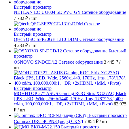
Быстрый просмотр
NETLAN EC-UU004-5E-PVC-GY Сетевое оборудование
7 732 ₽
/ шт
Быстрый просмотр
Qtech QSC-SFP20GE-1310-DDM Сетевое оборудование
4 233 ₽
/ шт
Быстрый
просмотр
OSNOVO SP-DCD/12 Сетевое оборудование
3 445 ₽
/
шт
Быстрый просмотр
МОНИТОР 27" ASUS Gaming ROG Strix XG27AQ Black
(IPS, LED, Wide, 2560x1440, 170Hz, 1ms, 178°/178°, 400
cd/m, 100,000,000:1, +DP, +2хHDMI, +MM, +Pivot)
62 975
₽
/ шт
Быстрый просмотр
Commax DRC-4CPN3 (медь) СКУД
7 854 ₽
/ шт
Быстрый просмотр