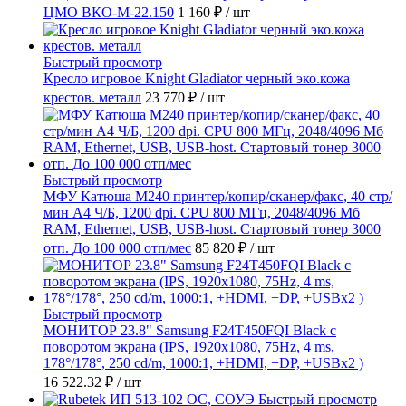
ЦМО ВКО-М-22.150
1 160 ₽
/ шт
Быстрый просмотр
Кресло игровое Knight Gladiator черный эко.кожа
крестов. металл
23 770 ₽
/ шт
Быстрый просмотр
МФУ Катюша M240 принтер/копир/сканер/факс, 40 стр/
мин А4 Ч/Б, 1200 dpi. CPU 800 МГц, 2048/4096 Мб
RAM, Ethernet, USB, USB-host. Стартовый тонер 3000
отп. До 100 000 отп/мес
85 820 ₽
/ шт
Быстрый просмотр
МОНИТОР 23.8" Samsung F24T450FQI Black с
поворотом экрана (IPS, 1920x1080, 75Hz, 4 ms,
178°/178°, 250 cd/m, 1000:1, +HDMI, +DP, +USBx2 )
16 522.32 ₽
/ шт
Быстрый просмотр