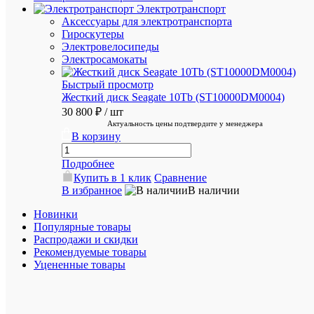
течение
Электротранспорт
2х
Аксессуары для электротранспорта
часов
Гироскутеры
Электровелосипеды
Электросамокаты
Рассчит
стоимос
Быстрый просмотр
доставк
Жесткий диск Seagate 10Tb (ST10000DM0004)
Пожалуй
30 800 ₽
/ шт
подожди
Актуальность цены подтвердите у менеджера
рассчет
В корзину
займет
немного
Подробнее
времени
Купить в 1 клик
Сравнение
В избранное
В наличии
ХА
Новинки
Популярные товары
Распродажи и скидки
Про
Рекомендуемые товары
Уцененные товары
ID
7686
тов
9S6-