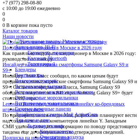
+7 (977) 298-08-80
с 10:00 до 19:00 ежедневно
0
0
0
В корзине
пока пусто
Каталог товаров
Наши новости
Уцененные товары
Аудио-видео, Hi-Fi
Подобрать кондиционер в Москве в 2026 году
Гарнитура, наушники
Как правильно подобрать кондиционер в Москве в 2026 году:
Колонки Bluetooth
руководство по выбору
Телевизоры1
Инсайдер назвал цены на смартфоны Samsung Galaxy S9 и
Блендеры
S9+
Вентиляторы
Инсайдер Эван Бласс сообщил, по каким ценам будут
Видеорегистраторы
продаваться новые корейские смартфоны Samsung Galaxy S9 и
Встраиваемые вытяжки
S9+. Согласно информации Бласса, Samsung Galaxy S9
Встраиваемые микроволновые печи
обойдется покупателю в 841 евро. Samsung Galaxy S9+ будет
Встраиваемые морозильники
стоить 997 евро.
Встраиваемые холодильники
Lenovo и Razer представят новую линейку ко-брендовых
Газовые варочные панели
игровых устройств
Дизайнерские камеры Мой ActiveCam
По предварительным сведениям, разработки планируют вести
Для дома и дачи
над созданием новых компьютеров линейки Y. Западным
Бытовая техника
СМИ удалось разведать информацию по поводу предстоящего
Кондиционеры
тандема еще до официального подтверждения сведений.
Очистители воздуха
Подписка на новости магазина