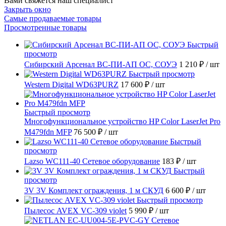
Вами свяжется наш специалист
Закрыть окно
Самые продаваемые товары
Просмотренные товары
Быстрый
просмотр
Сибирский Арсенал ВС-ПИ-АП ОС, СОУЭ
1 210 ₽
/ шт
Быстрый просмотр
Western Digital WD63PURZ
17 600 ₽
/ шт
Быстрый просмотр
Многофункциональное устройство HP Color LaserJet Pro
M479fdn MFP
76 500 ₽
/ шт
Быстрый
просмотр
Lazso WC111-40 Сетевое оборудование
183 ₽
/ шт
Быстрый
просмотр
3V 3V Комплект ограждения, 1 м СКУД
6 600 ₽
/ шт
Быстрый просмотр
Пылесос AVEX VC-309 violet
5 990 ₽
/ шт