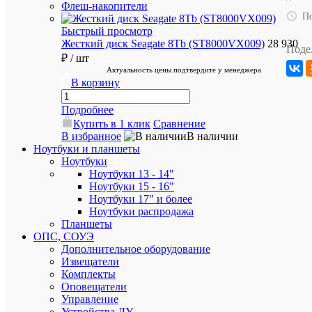
товара
Флеш-накопители
По
9S6-
Артикул
B0A211
Быстрый просмотр
217
Жесткий диск Seagate 8Tb (ST8000VX009)
28 930
Поде
₽
/ шт
Актуальность цены подтвердите у менеджера
В корзину
Подробнее
Купить в 1 клик
Сравнение
Аккурат
В избранное
В наличии
упакуем
Ноутбуки и планшеты
хрупкие
Ноутбуки
товары
Ноутбуки 13 - 14"
Ноутбуки 15 - 16"
Ноутбуки 17" и более
Ноутбуки распродажа
Планшеты
ОПС, СОУЭ
Дополнительное оборудование
Бесплат
Извещатели
доставка
Комплекты
при
Оповещатели
покупке
Управление
от
Устройства ДУ