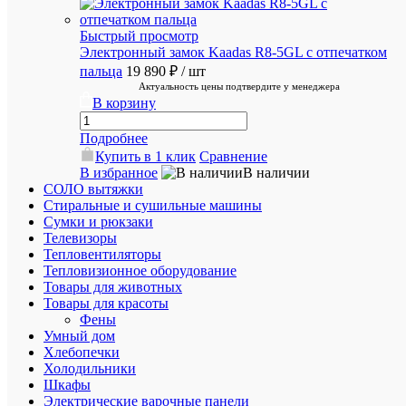
круглос
Быстрый просмотр
Электронный замок Kaadas R8-5GL с отпечатком
Професс
пальца
19 890 ₽
/ шт
помощь
Актуальность цены подтвердите у менеджера
в
В корзину
подборе
товаров
Подробнее
Купить в 1 клик
Сравнение
В избранное
В наличии
СОЛО вытяжки
Скидки
Стиральные и сушильные машины
постоян
Сумки и рюкзаки
покупат
Телевизоры
Тепловентиляторы
Тепловизионное оборудование
Товары для животных
Товары для красоты
Фены
Умный дом
Супер
Хлебопечки
срочная
Холодильники
доставка
Шкафы
в
Электрические варочные панели