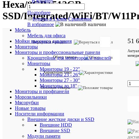
В корзину
Hexa/8GB+512GB
Подробнее
SSD/Integrated/WiFi/BT/W11
Купить в 1 клик
Сравнение
В избранное
В наличии
Мебель
Мебель для офиса
51 
Мойки высокого давления
Отзывов:
Вернуться в раздел
Мониторы
Актуал
Мониторы и профессиональные панели
менедж
Обзор товара
Кронштейны для мониторов и панелей
Мониторы
Мониторы 19 - 22"
Характеристики
Мониторы 23 - 26"
Добавить
Мониторы 27 - 30"
отзыв
Мониторы до 18"
Похожие товары
Артикул:
Мониторы и профпанели
9S6-
Морозильники
B0A211-
Мясорубки
217
Новые товары
Носители информации
Внешние жесткие диски и SSD
Характе
Все
Внешние HDD
характ
Внешние SSD
Модули памяти
ID
доста
7686