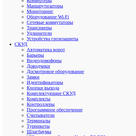
Конвертеры
Маршрутизаторы
Мониторинг
Подарки
Оборудование Wi-Fi
при
Сетевые коммутаторы
заказе
Трансиверы
от
Удлинители
3000
Устройства грозозащиты
рублей
СКУД
Автоматика ворот
Барьеры
Видеодомофоны
Доводчики
Досмотровое оборудование
Приним
Замки
все
Идентификаторы
способы
Кнопки выхода
оплаты
Комплектующие СКУД
Комплекты
Контроллеры
Программное обеспечение
Считыватели
Приним
Терминалы
заказы
Турникеты
на
Шлагбаумы
сайте