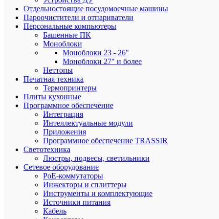
50
Отдельностоящие посудомоечные машины
000
Пароочистители и отпариватели
руб
Персональные компьютеры
Башенные ПК
Моноблоки
Моноблоки 23 - 26"
Моноблоки 27" и более
Неттопы
Более
Печатная техника
1
Термопринтеры
000
Плиты кухонные
пунктов
Программное обеспечение
самовыв
Интеграция
по
Интеллектуальные модули
РФ
Приложения
Программное обеспечение TRASSIR
Светотехника
Люстры, подвесы, светильники
Весь
Сетевое оборудование
ассорти
PoE-коммутаторы
сертифи
Инжекторы и сплиттеры
Инструменты и комплектующие
Источники питания
Кабель