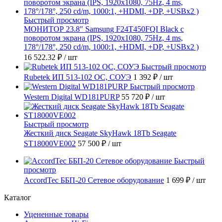
Быстрый просмотр
МОНИТОР 23.8" Samsung F24T450FQI Black с
поворотом экрана (IPS, 1920x1080, 75Hz, 4 ms,
178°/178°, 250 cd/m, 1000:1, +HDMI, +DP, +USBx2 )
16 522.32 ₽
/ шт
Быстрый просмотр
Rubetek ИП 513-102 ОС, СОУЭ
1 392 ₽
/ шт
Быстрый просмотр
Western Digital WD181PURP
55 720 ₽
/ шт
Быстрый просмотр
Жесткий диск Seagate SkyHawk 18Tb Seagate
ST18000VE002
57 500 ₽
/ шт
Быстрый
просмотр
AccordTec ББП-20 Сетевое оборудование
1 699 ₽
/ шт
Каталог
Уцененные товары