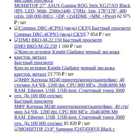
Быстрый просмотр
МОНИТОР 27" ASUS Gaming ROG Strix XG27AQ Black
(IPS, LED, Wide, 2560x1440, 170Hz, 1ms, 178°/178°, 400
cd/m, 100,000,000:1, +DP, +2хHDMI, +MM, +Pivot)
62 975
₽
/ шт
Быстрый просмотр
Commax DRC-4CPN3 (медь) СКУД
7 854 ₽
/ шт
Быстрый просмотр
ЦМО ВКО-М-22.150
1 160 ₽
/ шт
Быстрый просмотр
Кресло игровое Knight Gladiator черный эко.кожа
крестов. металл
23 770 ₽
/ шт
Быстрый просмотр
МФУ Катюша M240 принтер/копир/сканер/факс, 40 стр/
мин А4 Ч/Б, 1200 dpi. CPU 800 МГц, 2048/4096 Мб
RAM, Ethernet, USB, USB-host. Стартовый тонер 3000
отп. До 100 000 отп/мес
85 820 ₽
/ шт