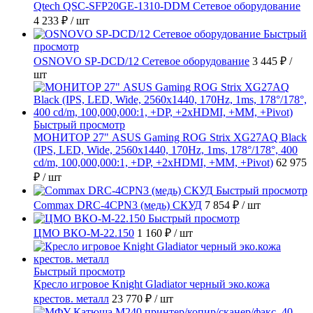
Qtech QSC-SFP20GE-1310-DDM Сетевое оборудование
4 233 ₽
/ шт
Быстрый
просмотр
OSNOVO SP-DCD/12 Сетевое оборудование
3 445 ₽
/
шт
Быстрый просмотр
МОНИТОР 27" ASUS Gaming ROG Strix XG27AQ Black
(IPS, LED, Wide, 2560x1440, 170Hz, 1ms, 178°/178°, 400
cd/m, 100,000,000:1, +DP, +2хHDMI, +MM, +Pivot)
62 975
₽
/ шт
Быстрый просмотр
Commax DRC-4CPN3 (медь) СКУД
7 854 ₽
/ шт
Быстрый просмотр
ЦМО ВКО-М-22.150
1 160 ₽
/ шт
Быстрый просмотр
Кресло игровое Knight Gladiator черный эко.кожа
крестов. металл
23 770 ₽
/ шт