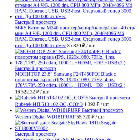
Быстрый просмотр
МФУ Катюша M240 принтер/копир/сканер/факс, 40 стр/
мин А4 Ч/Б, 1200 dpi. CPU 800 МГц, 2048/4096 Мб
RAM, Ethernet, USB, USB-host. Стартовый тонер 3000
отп. До 100 000 отп/мес
85 820 ₽
/ шт
Быстрый просмотр
МОНИТОР 23.8" Samsung F24T450FQI Black с
поворотом экрана (IPS, 1920x1080, 75Hz, 4 ms,
178°/178°, 250 cd/m, 1000:1, +HDMI, +DP, +USBx2 )
16 522.32 ₽
/ шт
Быстрый просмотр
Rubetek ИП 513-102 ОС, СОУЭ
1 392 ₽
/ шт
Быстрый просмотр
Western Digital WD181PURP
55 720 ₽
/ шт
Быстрый просмотр
Жесткий диск Seagate SkyHawk 18Tb Seagate