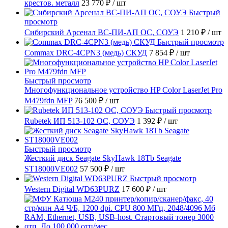
крестов. металл
23 770 ₽
/ шт
Быстрый
просмотр
Сибирский Арсенал ВС-ПИ-АП ОС, СОУЭ
1 210 ₽
/ шт
Быстрый просмотр
Commax DRC-4CPN3 (медь) СКУД
7 854 ₽
/ шт
Быстрый просмотр
Многофункциональное устройство HP Color LaserJet Pro
M479fdn MFP
76 500 ₽
/ шт
Быстрый просмотр
Rubetek ИП 513-102 ОС, СОУЭ
1 392 ₽
/ шт
Быстрый просмотр
Жесткий диск Seagate SkyHawk 18Tb Seagate
ST18000VE002
57 500 ₽
/ шт
Быстрый просмотр
Western Digital WD63PURZ
17 600 ₽
/ шт