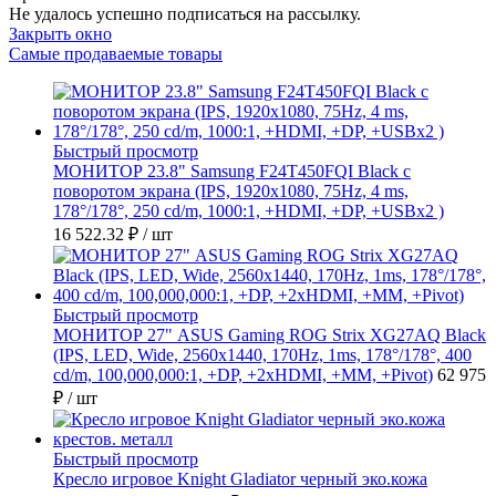
Не удалось успешно подписаться на рассылку.
Закрыть окно
Самые продаваемые товары
Быстрый просмотр
МОНИТОР 23.8" Samsung F24T450FQI Black с
поворотом экрана (IPS, 1920x1080, 75Hz, 4 ms,
178°/178°, 250 cd/m, 1000:1, +HDMI, +DP, +USBx2 )
16 522.32 ₽
/ шт
Быстрый просмотр
МОНИТОР 27" ASUS Gaming ROG Strix XG27AQ Black
(IPS, LED, Wide, 2560x1440, 170Hz, 1ms, 178°/178°, 400
cd/m, 100,000,000:1, +DP, +2хHDMI, +MM, +Pivot)
62 975
₽
/ шт
Быстрый просмотр
Кресло игровое Knight Gladiator черный эко.кожа