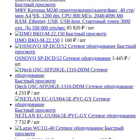
Быстрый просмотр
МФУ Катюша M240 принтер/копир/сканер/факс, 40 стр/
мин А4 Ч/Б, 1200 dpi. CPU 800 МГц, 2048/4096 Мб
RAM, Ethernet, USB, USB-host. Стартовый тонер 3000
отп. До 100 000 отп/мес
85 820 ₽
/ шт
Быстрый просмотр
ЦМО ВКО-М-22.150
1 160 ₽
/ шт
Быстрый
просмотр
OSNOVO SP-DCD/12 Сетевое оборудование
3 445 ₽
/
шт
Быстрый просмотр
Qtech QSC-SFP20GE-1310-DDM Сетевое оборудование
4 233 ₽
/ шт
Быстрый просмотр
NETLAN EC-UU004-5E-PVC-GY Сетевое оборудование
7 732 ₽
/ шт
Быстрый
просмотр