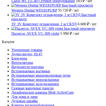
Lazso WC111-40 Сетевое оборудование
183 ₽
/ шт
Быстрый просмотр
Western Digital WD181PURP
55 720 ₽
/ шт
Быстрый
просмотр
3V 3V Комплект ограждения, 1 м СКУД
6 600 ₽
/ шт
Быстрый просмотр
Пылесос AVEX VC-309 violet
5 990 ₽
/ шт
Каталог
Уцененные товары
Аудио-видео, Hi-Fi
Блендеры
Вентиляторы
Видеорегистраторы
Встраиваемые вытяжки
Встраиваемые микроволновые печи
Встраиваемые морозильники
Встраиваемые холодильники
Газовые варочные панели
Дизайнерские камеры Мой ActiveCam
Для дома и дачи
Духовые шкафы
Камеры видеонаблюдения