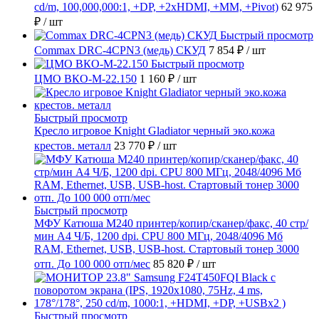
cd/m, 100,000,000:1, +DP, +2хHDMI, +MM, +Pivot)
62 975
₽
/ шт
Быстрый просмотр
Commax DRC-4CPN3 (медь) СКУД
7 854 ₽
/ шт
Быстрый просмотр
ЦМО ВКО-М-22.150
1 160 ₽
/ шт
Быстрый просмотр
Кресло игровое Knight Gladiator черный эко.кожа
крестов. металл
23 770 ₽
/ шт
Быстрый просмотр
МФУ Катюша M240 принтер/копир/сканер/факс, 40 стр/
мин А4 Ч/Б, 1200 dpi. CPU 800 МГц, 2048/4096 Мб
RAM, Ethernet, USB, USB-host. Стартовый тонер 3000
отп. До 100 000 отп/мес
85 820 ₽
/ шт
Быстрый просмотр