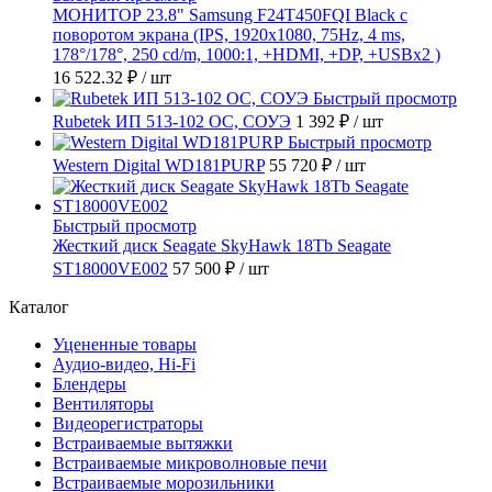
МОНИТОР 23.8" Samsung F24T450FQI Black с
поворотом экрана (IPS, 1920x1080, 75Hz, 4 ms,
178°/178°, 250 cd/m, 1000:1, +HDMI, +DP, +USBx2 )
16 522.32 ₽
/ шт
Быстрый просмотр
Rubetek ИП 513-102 ОС, СОУЭ
1 392 ₽
/ шт
Быстрый просмотр
Western Digital WD181PURP
55 720 ₽
/ шт
Быстрый просмотр
Жесткий диск Seagate SkyHawk 18Tb Seagate
ST18000VE002
57 500 ₽
/ шт
Каталог
Уцененные товары
Аудио-видео, Hi-Fi
Блендеры
Вентиляторы
Видеорегистраторы
Встраиваемые вытяжки
Встраиваемые микроволновые печи
Встраиваемые морозильники