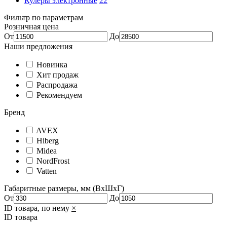
Кулеры электронные
22
Фильтр по параметрам
Розничная цена
От
До
Наши предложения
Новинка
Хит продаж
Распродажа
Рекомендуем
Бренд
AVEX
Hiberg
Midea
NordFrost
Vatten
Габаритные размеры, мм (ВxШxГ)
От
До
ID товара, по нему
×
ID товара