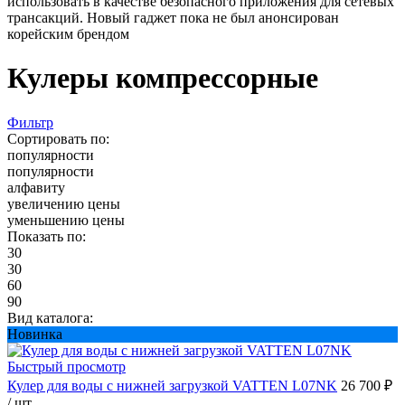
использовать в качестве безопасного приложения для сетевых
трансакций. Новый гаджет пока не был анонсирован
корейским брендом
Кулеры компрессорные
Фильтр
Сортировать по:
популярности
популярности
алфавиту
увеличению цены
уменьшению цены
Показать по:
30
30
60
90
Вид каталога:
Новинка
Быстрый просмотр
Кулер для воды с нижней загрузкой VATTEN L07NK
26 700 ₽
/ шт