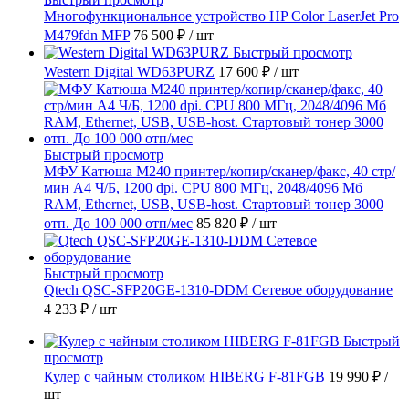
Многофункциональное устройство HP Color LaserJet Pro
M479fdn MFP
76 500 ₽
/ шт
Быстрый просмотр
Western Digital WD63PURZ
17 600 ₽
/ шт
Быстрый просмотр
МФУ Катюша M240 принтер/копир/сканер/факс, 40 стр/
мин А4 Ч/Б, 1200 dpi. CPU 800 МГц, 2048/4096 Мб
RAM, Ethernet, USB, USB-host. Стартовый тонер 3000
отп. До 100 000 отп/мес
85 820 ₽
/ шт
Быстрый просмотр
Qtech QSC-SFP20GE-1310-DDM Сетевое оборудование
4 233 ₽
/ шт
Быстрый
просмотр
Кулер с чайным столиком HIBERG F-81FGB
19 990 ₽
/
шт