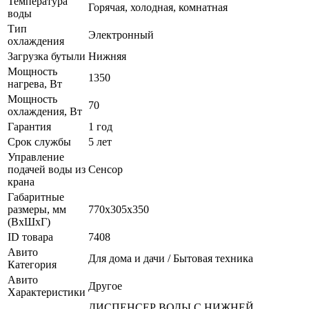
Температура
Горячая, холодная, комнатная
воды
Тип
Электронный
охлаждения
Загрузка бутыли
Нижняя
Мощность
1350
нагрева, Вт
Мощность
70
охлаждения, Вт
Гарантия
1 год
Срок службы
5 лет
Управление
подачей воды из
Сенсор
крана
Габаритные
размеры, мм
770x305x350
(ВxШxГ)
ID товара
7408
Авито
Для дома и дачи / Бытовая техника
Категория
Авито
Другое
Характеристики
ДИСПЕНСЕР ВОДЫ С НИЖНЕЙ