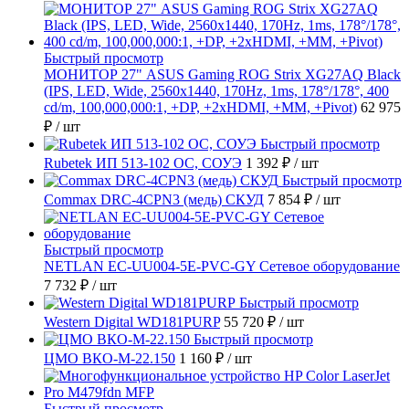
Быстрый просмотр
МОНИТОР 27" ASUS Gaming ROG Strix XG27AQ Black
(IPS, LED, Wide, 2560x1440, 170Hz, 1ms, 178°/178°, 400
cd/m, 100,000,000:1, +DP, +2хHDMI, +MM, +Pivot)
62 975
₽
/ шт
Быстрый просмотр
Rubetek ИП 513-102 ОС, СОУЭ
1 392 ₽
/ шт
Быстрый просмотр
Commax DRC-4CPN3 (медь) СКУД
7 854 ₽
/ шт
Быстрый просмотр
NETLAN EC-UU004-5E-PVC-GY Сетевое оборудование
7 732 ₽
/ шт
Быстрый просмотр
Western Digital WD181PURP
55 720 ₽
/ шт
Быстрый просмотр
ЦМО ВКО-М-22.150
1 160 ₽
/ шт
Быстрый просмотр