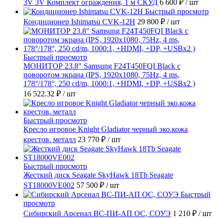
3V 3V Комплект ограждения, 1 м СКУД
6 600 ₽
/ шт
Быстрый просмотр
Кондиционер Ishimatsu CVK-12H
29 800 ₽
/ шт
Быстрый просмотр
МОНИТОР 23.8" Samsung F24T450FQI Black с
поворотом экрана (IPS, 1920x1080, 75Hz, 4 ms,
178°/178°, 250 cd/m, 1000:1, +HDMI, +DP, +USBx2 )
16 522.32 ₽
/ шт
Быстрый просмотр
Кресло игровое Knight Gladiator черный эко.кожа
крестов. металл
23 770 ₽
/ шт
Быстрый просмотр
Жесткий диск Seagate SkyHawk 18Tb Seagate
ST18000VE002
57 500 ₽
/ шт
Быстрый
просмотр
Сибирский Арсенал ВС-ПИ-АП ОС, СОУЭ
1 210 ₽
/ шт