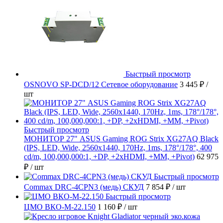
Быстрый просмотр
OSNOVO SP-DCD/12 Сетевое оборудование
3 445 ₽
/
шт
Быстрый просмотр
МОНИТОР 27" ASUS Gaming ROG Strix XG27AQ Black
(IPS, LED, Wide, 2560x1440, 170Hz, 1ms, 178°/178°, 400
cd/m, 100,000,000:1, +DP, +2хHDMI, +MM, +Pivot)
62 975
₽
/ шт
Быстрый просмотр
Commax DRC-4CPN3 (медь) СКУД
7 854 ₽
/ шт
Быстрый просмотр
ЦМО ВКО-М-22.150
1 160 ₽
/ шт