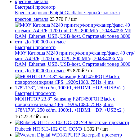
Быстрый просмотр
Кресло игровое Knight Gladiator черный эко.кожа
крестов. металл
23 770 ₽
/ шт
Быстрый просмотр
МФУ Катюша M240 принтер/копир/сканер/факс, 40 стр/
мин А4 Ч/Б, 1200 dpi. CPU 800 МГц, 2048/4096 Мб
RAM, Ethernet, USB, USB-host. Стартовый тонер 3000
отп. До 100 000 отп/мес
85 820 ₽
/ шт
Быстрый просмотр
МОНИТОР 23.8" Samsung F24T450FQI Black с
поворотом экрана (IPS, 1920x1080, 75Hz, 4 ms,
178°/178°, 250 cd/m, 1000:1, +HDMI, +DP, +USBx2 )
16 522.32 ₽
/ шт
Быстрый просмотр
Rubetek ИП 513-102 ОС, СОУЭ
1 392 ₽
/ шт
Быстрый просмотр