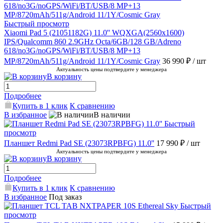
Быстрый просмотр
Xiaomi Pad 5 (21051182G) 11.0'' WQXGA(2560x1600)
IPS/Qualcomm 860 2.9GHz Octa/6GB/128 GB/Adreno
618/no3G/noGPS/WiFi/BT/USB/8 MP+13
MP/8720mAh/511g/Android 11/1Y/Cosmic Gray
36 990 ₽
/ шт
Актуальность цены подтвердите у менеджера
В корзину
Подробнее
Купить в 1 клик
К сравнению
В избранное
В наличии
Быстрый
просмотр
Планшет Redmi Pad SE (23073RPBFG) 11.0''
17 990 ₽
/ шт
Актуальность цены подтвердите у менеджера
В корзину
Подробнее
Купить в 1 клик
К сравнению
В избранное
Под заказ
Быстрый
просмотр