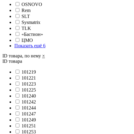
OSNOVO
Rem
SLT
Sysmatrix
TLK
«Бастион»
ЦМО
Показать ещё 6
ID товара, по нему
×
ID товара
101219
101221
101223
101225
101240
101242
101244
101247
101249
101251
101253