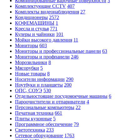
Комбинированные варочные поверхности
3
Комплектующие CCTV
407
Комплекты видеонаблюдения
27
Кондиционеры
2572
КОФЕМАШИНЫ
1
Кресла и стулья
771
Кулеры и чайники
101
Мойки высокого давления
11
Мониторы
603
Мониторы и профессиональные панели
63
Мониторы и профпанели
246
Морозильники
8
Мясорубки
5
Новые товары
8
Носители информации
290
Ноутбуки и планшеты
200
ОПС, СОУЭ
530
Отдельностоящие посудомоечные машины
6
Пароочистители и отпариватели
4
Персональные компьютеры
22
Печатная техника
661
Плиты кухонные
5
Программное обеспечение
79
Светотехника
233
Сетевое оборудование
1763