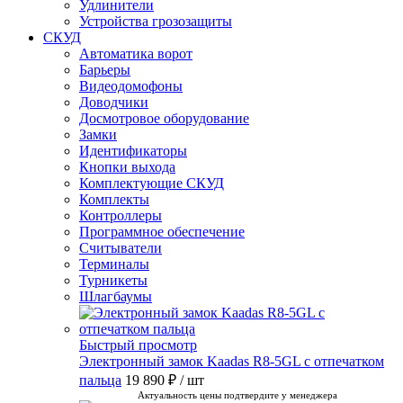
Удлинители
Устройства грозозащиты
СКУД
Автоматика ворот
Барьеры
Видеодомофоны
Доводчики
Досмотровое оборудование
Замки
Идентификаторы
Кнопки выхода
Комплектующие СКУД
Комплекты
Контроллеры
Программное обеспечение
Считыватели
Терминалы
Турникеты
Шлагбаумы
Быстрый просмотр
Электронный замок Kaadas R8-5GL с отпечатком
пальца
19 890 ₽
/ шт
Актуальность цены подтвердите у менеджера