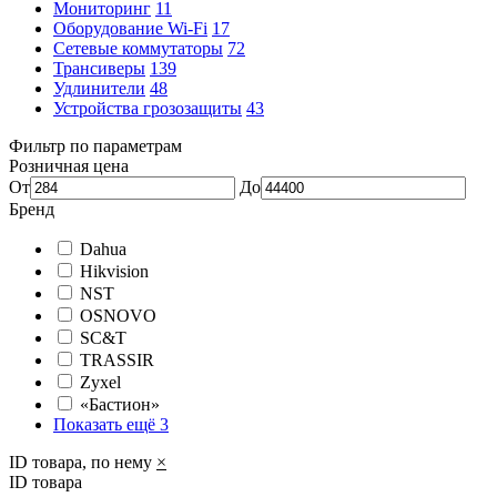
Мониторинг
11
Оборудование Wi-Fi
17
Сетевые коммутаторы
72
Трансиверы
139
Удлинители
48
Устройства грозозащиты
43
Фильтр по параметрам
Розничная цена
От
До
Бренд
Dahua
Hikvision
NST
OSNOVO
SC&T
TRASSIR
Zyxel
«Бастион»
Показать ещё 3
ID товара, по нему
×
ID товара