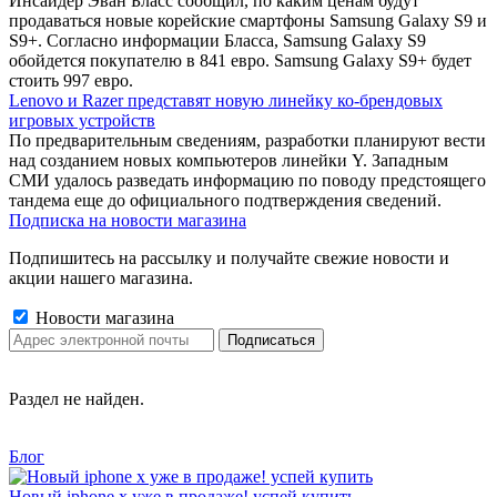
Инсайдер Эван Бласс сообщил, по каким ценам будут
продаваться новые корейские смартфоны Samsung Galaxy S9 и
S9+. Согласно информации Бласса, Samsung Galaxy S9
обойдется покупателю в 841 евро. Samsung Galaxy S9+ будет
стоить 997 евро.
Lenovo и Razer представят новую линейку ко-брендовых
игровых устройств
По предварительным сведениям, разработки планируют вести
над созданием новых компьютеров линейки Y. Западным
СМИ удалось разведать информацию по поводу предстоящего
тандема еще до официального подтверждения сведений.
Подписка на новости магазина
Подпишитесь на рассылку и получайте свежие новости и
акции нашего магазина.
Новости магазина
Раздел не найден.
Блог
Новый iphone x уже в продаже! успей купить