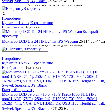
Swivel, Speakers, 3Y, Black
25 678.80 ₽
/ шт
Актуальность цены подтвердите у менеджера
В корзину
Подробнее
Купить в 1 клик
К сравнению
В избранное
Под заказ
Быстрый
просмотр
Монитор LСD Dis 24 HP E24mv IPS Webcam
26 114.55 ₽
/ шт
Актуальность цены подтвердите у менеджера
В корзину
Подробнее
Купить в 1 клик
К сравнению
В избранное
Под заказ
Быстрый просмотр
Монитор LCD 39,6 cm (15.6") 16:9 1920х1080(FHD) IPS,
nonGLARE, 75 Гц, 250cd/m2, H170°/V170°, 700:1, 50M:1,
16.2M, 4ms, VGA, DVI, HDMI, DP, USB-Hub, Height adj, Tilt,
Swivel, Speakers, 3Y, Black
20 711.25 ₽
/ шт