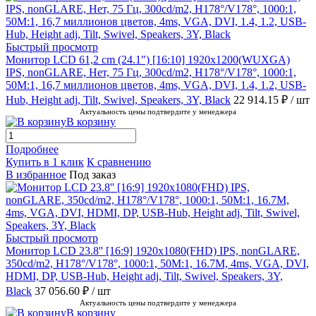
Быстрый просмотр
Монитор LCD 61,2 cm (24.1") [16:10] 1920х1200(WUXGA)
IPS, nonGLARE, Нет, 75 Гц, 300cd/m2, H178°/V178°, 1000:1,
50M:1, 16,7 миллионов цветов, 4ms, VGA, DVI, 1.4, 1.2, USB-
Hub, Height adj, Tilt, Swivel, Speakers, 3Y, Black
22 914.15 ₽
/ шт
Актуальность цены подтвердите у менеджера
В корзину
Подробнее
Купить в 1 клик
К сравнению
В избранное
Под заказ
Быстрый просмотр
Монитор LCD 23.8'' [16:9] 1920х1080(FHD) IPS, nonGLARE,
350cd/m2, H178°/V178°, 1000:1, 50M:1, 16.7M, 4ms, VGA, DVI,
HDMI, DP, USB-Hub, Height adj, Tilt, Swivel, Speakers, 3Y,
Black
37 056.60 ₽
/ шт
Актуальность цены подтвердите у менеджера
В корзину