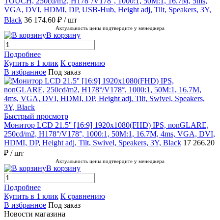
TOUCH, 250cd/m2, H178°/V178°, 1000:1, 50M:1, 16.7M, 5ms,
VGA, DVI, HDMI, DP, USB-Hub, Height adj, Tilt, Speakers, 3Y,
Black
36 174.60 ₽
/ шт
Актуальность цены подтвердите у менеджера
В корзину
Подробнее
Купить в 1 клик
К сравнению
В избранное
Под заказ
Быстрый просмотр
Монитор LCD 21.5'' [16:9] 1920х1080(FHD) IPS, nonGLARE,
250cd/m2, H178°/V178°, 1000:1, 50M:1, 16.7M, 4ms, VGA, DVI,
HDMI, DP, Height adj, Tilt, Swivel, Speakers, 3Y, Black
17 266.20
₽
/ шт
Актуальность цены подтвердите у менеджера
В корзину
Подробнее
Купить в 1 клик
К сравнению
В избранное
Под заказ
Новости магазина