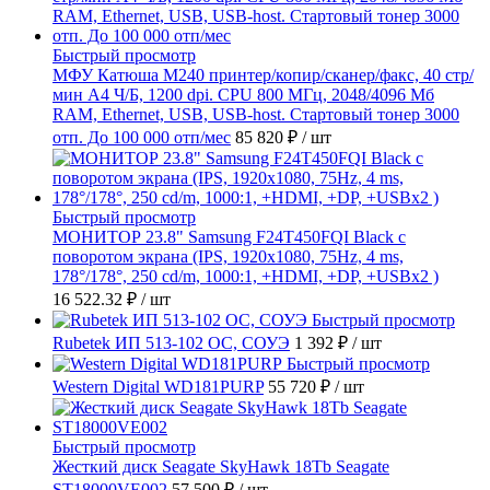
Быстрый просмотр
МФУ Катюша M240 принтер/копир/сканер/факс, 40 стр/
мин А4 Ч/Б, 1200 dpi. CPU 800 МГц, 2048/4096 Мб
RAM, Ethernet, USB, USB-host. Стартовый тонер 3000
отп. До 100 000 отп/мес
85 820 ₽
/ шт
Быстрый просмотр
МОНИТОР 23.8" Samsung F24T450FQI Black с
поворотом экрана (IPS, 1920x1080, 75Hz, 4 ms,
178°/178°, 250 cd/m, 1000:1, +HDMI, +DP, +USBx2 )
16 522.32 ₽
/ шт
Быстрый просмотр
Rubetek ИП 513-102 ОС, СОУЭ
1 392 ₽
/ шт
Быстрый просмотр
Western Digital WD181PURP
55 720 ₽
/ шт
Быстрый просмотр
Жесткий диск Seagate SkyHawk 18Tb Seagate
ST18000VE002
57 500 ₽
/ шт