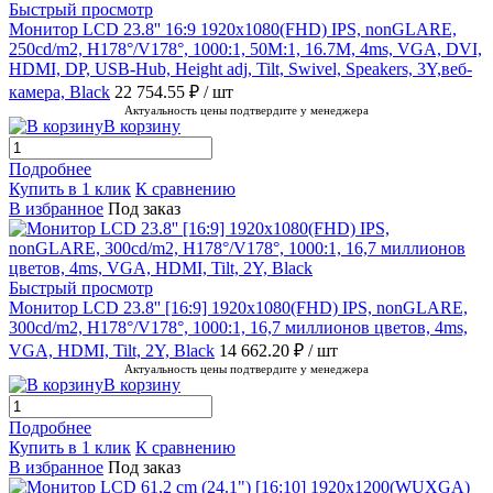
Быстрый просмотр
Монитор LCD 23.8'' 16:9 1920х1080(FHD) IPS, nonGLARE,
250cd/m2, H178°/V178°, 1000:1, 50M:1, 16.7M, 4ms, VGA, DVI,
HDMI, DP, USB-Hub, Height adj, Tilt, Swivel, Speakers, 3Y,веб-
камера, Black
22 754.55 ₽
/ шт
Актуальность цены подтвердите у менеджера
В корзину
Подробнее
Купить в 1 клик
К сравнению
В избранное
Под заказ
Быстрый просмотр
Монитор LCD 23.8'' [16:9] 1920х1080(FHD) IPS, nonGLARE,
300cd/m2, H178°/V178°, 1000:1, 16,7 миллионов цветов, 4ms,
VGA, HDMI, Tilt, 2Y, Black
14 662.20 ₽
/ шт
Актуальность цены подтвердите у менеджера
В корзину
Подробнее
Купить в 1 клик
К сравнению
В избранное
Под заказ