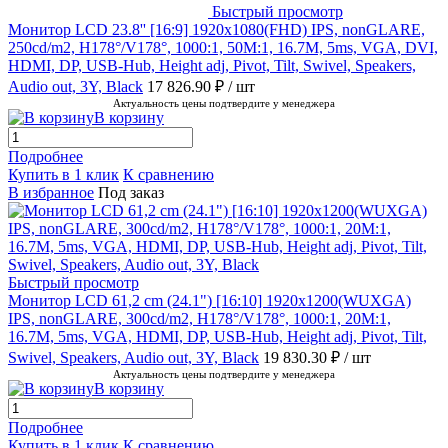
Быстрый просмотр
Монитор LCD 23.8'' [16:9] 1920х1080(FHD) IPS, nonGLARE,
250cd/m2, H178°/V178°, 1000:1, 50M:1, 16.7M, 5ms, VGA, DVI,
HDMI, DP, USB-Hub, Height adj, Pivot, Tilt, Swivel, Speakers,
Audio out, 3Y, Black
17 826.90 ₽
/ шт
Актуальность цены подтвердите у менеджера
В корзину
Подробнее
Купить в 1 клик
К сравнению
В избранное
Под заказ
Быстрый просмотр
Монитор LCD 61,2 cm (24.1") [16:10] 1920х1200(WUXGA)
IPS, nonGLARE, 300cd/m2, H178°/V178°, 1000:1, 20M:1,
16.7M, 5ms, VGA, HDMI, DP, USB-Hub, Height adj, Pivot, Tilt,
Swivel, Speakers, Audio out, 3Y, Black
19 830.30 ₽
/ шт
Актуальность цены подтвердите у менеджера
В корзину
Подробнее
Купить в 1 клик
К сравнению