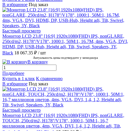
В избранное
Под заказ
Быстрый просмотр
Монитор LCD 23.8'' [16:9] 1920х1080(FHD) IPS, nonGLARE,
250cd/m2, H178°/V178°, 1000:1, 50M:1, 16.7M, 4ms, VGA, DVI,
HDMI, DP, USB-Hub, Height adj, Tilt, Swivel, Speakers, 3Y,
Black
18 067.35 ₽
/ шт
Актуальность цены подтвердите у менеджера
В корзину
Подробнее
Купить в 1 клик
К сравнению
В избранное
Под заказ
Быстрый просмотр
Монитор LCD 23.8'' [16:9] 1920х1080(FHD) IPS, nonGLARE,
TOUCH, 250cd/m2, H178°/V178°, 1000:1, 50M:1, 16,7
миллионов цветов, 4ms, VGA, DVI, 1,4, 1,2, Height adj, Tilt,