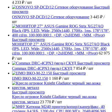
4 233 ₽
/ шт
Быстрый
просмотр
OSNOVO SP-DCD/12 Сетевое оборудование
3 445 ₽
/
шт
Быстрый просмотр
МОНИТОР 27" ASUS Gaming ROG Strix XG27AQ Black
(IPS, LED, Wide, 2560x1440, 170Hz, 1ms, 178°/178°, 400
cd/m, 100,000,000:1, +DP, +2хHDMI, +MM, +Pivot)
62 975
₽
/ шт
Быстрый просмотр
Commax DRC-4CPN3 (медь) СКУД
7 854 ₽
/ шт
Быстрый просмотр
ЦМО ВКО-М-22.150
1 160 ₽
/ шт
Быстрый просмотр
Кресло игровое Knight Gladiator черный эко.кожа
крестов. металл
23 770 ₽
/ шт