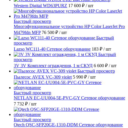
Western Digital WD63PURZ
17 600 ₽
/ шт
Быстрый просмотр
Многофункциональное устройство HP Color LaserJet Pro
M479fdn MFP
76 500 ₽
/ шт
Быстрый
просмотр
Lazso WC111-40 Сетевое оборудование
183 ₽
/ шт
Быстрый
просмотр
3V 3V Комплект ограждения, 1 м СКУД
6 600 ₽
/ шт
Быстрый просмотр
Пылесос AVEX VC-309 violet
5 990 ₽
/ шт
Быстрый просмотр
NETLAN EC-UU004-5E-PVC-GY Сетевое оборудование
7 732 ₽
/ шт
Быстрый просмотр
Qtech QSC-SFP20GE-1310-DDM Сетевое оборудование