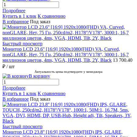
Подробнее
Купить в 1 клик
К сравнению
В избранное
Под заказ
Быстрый просмотр
Монитор LCD 23.6'' [16:9] 1920х1080(FHD) VA, Curved,
nonGLARE, Нет, 75 Гц, 250cd/m2, H178°/V178°, 3000:1, 16,7
миллионов цветов, 4ms, VGA, HDMI, Tilt, 2Y, Black
13 700.40
₽
/ шт
Актуальность цены подтвердите у менеджера
В корзину
Подробнее
Купить в 1 клик
К сравнению
В избранное
Под заказ
Быстрый просмотр
Монитор LCD 23.8'' [16:9] 1920х1080(FHD) IPS, GLARE,