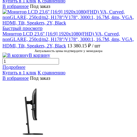
Купить в 1 клик
К сравнению
В избранное
Под заказ
Быстрый просмотр
Монитор LCD 23.6'' [16:9] 1920х1080(FHD) VA, Curved,
nonGLARE, 250cd/m2, H178°/V178°, 3000:1, 16.7M, 4ms, VGA,
HDMI, Tilt, Speakers, 2Y, Black
13 380.15 ₽
/ шт
Актуальность цены подтвердите у менеджера
В корзину
Подробнее
Купить в 1 клик
К сравнению
В избранное
Под заказ