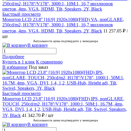
Быстрый просмотр
Монитор LCD 23.8'' [16:9] 1920х1080(FHD) VA, nonGLARE,
250cd/m2, H178°/V178°, 3000:1, 10M:1, 16,7 миллионов
цветов, 4ms, VGA, HDMI, Tilt, Speakers, 2Y, Black
11 257.05 ₽
/
шт
Актуальность цены подтвердите у менеджера
В корзину
Подробнее
Купить в 1 клик
К сравнению
В избранное
Под заказ
Быстрый просмотр
Монитор LCD 23.8'' [16:9] 1920х1080(FHD) IPS, nonGLARE,
TOUCH, 250cd/m2, H178°/V178°, 1000:1, 50M:1, 16.7M, 4ms,
VGA, DVI, 1,4, 1,2, USB-Hub, Height adj, Tilt, Swivel, Speakers,
3Y, Black
41 342.70 ₽
/ шт
Актуальность цены подтвердите у менеджера
В корзину