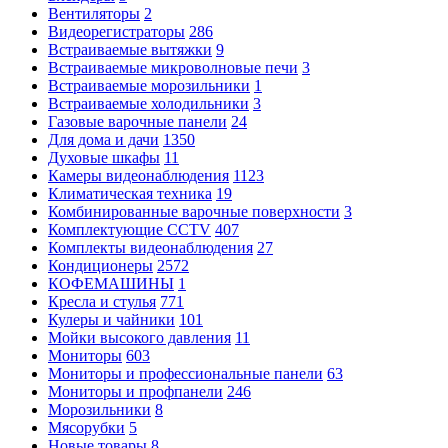
Вентиляторы
2
Видеорегистраторы
286
Встраиваемые вытяжки
9
Встраиваемые микроволновые печи
3
Встраиваемые морозильники
1
Встраиваемые холодильники
3
Газовые варочные панели
24
Для дома и дачи
1350
Духовые шкафы
11
Камеры видеонаблюдения
1123
Климатическая техника
19
Комбинированные варочные поверхности
3
Комплектующие CCTV
407
Комплекты видеонаблюдения
27
Кондиционеры
2572
КОФЕМАШИНЫ
1
Кресла и стулья
771
Кулеры и чайники
101
Мойки высокого давления
11
Мониторы
603
Мониторы и профессиональные панели
63
Мониторы и профпанели
246
Морозильники
8
Мясорубки
5
Новые товары
8