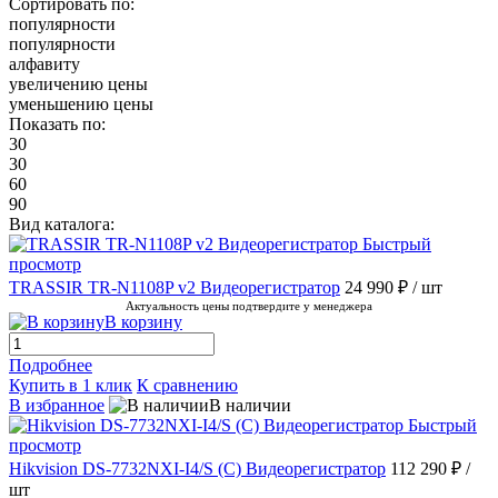
Сортировать по:
популярности
популярности
алфавиту
увеличению цены
уменьшению цены
Показать по:
30
30
60
90
Вид каталога:
Быстрый
просмотр
TRASSIR TR-N1108P v2 Видеорегистратор
24 990 ₽
/ шт
Актуальность цены подтвердите у менеджера
В корзину
Подробнее
Купить в 1 клик
К сравнению
В избранное
В наличии
Быстрый
просмотр
Hikvision DS-7732NXI-I4/S (C) Видеорегистратор
112 290 ₽
/
шт