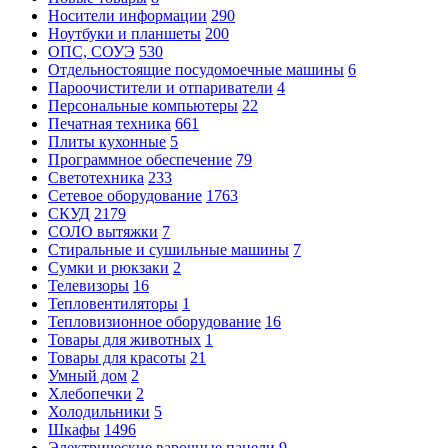
Носители информации
290
Ноутбуки и планшеты
200
ОПС, СОУЭ
530
Отдельностоящие посудомоечные машины
6
Пароочистители и отпариватели
4
Персональные компьютеры
22
Печатная техника
661
Плиты кухонные
5
Программное обеспечение
79
Светотехника
233
Сетевое оборудование
1763
СКУД
2179
СОЛО вытяжки
7
Стиральные и сушильные машины
7
Сумки и рюкзаки
2
Телевизоры
16
Тепловентиляторы
1
Тепловизионное оборудование
16
Товары для животных
1
Товары для красоты
21
Умный дом
2
Хлебопечки
2
Холодильники
5
Шкафы
1496
Электрические варочные панели
9