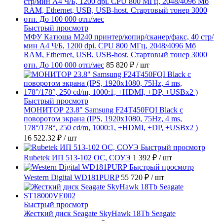
Быстрый просмотр
МФУ Катюша M240 принтер/копир/сканер/факс, 40 стр/
мин А4 Ч/Б, 1200 dpi. CPU 800 МГц, 2048/4096 Мб
RAM, Ethernet, USB, USB-host. Стартовый тонер 3000
отп. До 100 000 отп/мес
85 820 ₽
/ шт
Быстрый просмотр
МОНИТОР 23.8" Samsung F24T450FQI Black с
поворотом экрана (IPS, 1920x1080, 75Hz, 4 ms,
178°/178°, 250 cd/m, 1000:1, +HDMI, +DP, +USBx2 )
16 522.32 ₽
/ шт
Быстрый просмотр
Rubetek ИП 513-102 ОС, СОУЭ
1 392 ₽
/ шт
Быстрый просмотр
Western Digital WD181PURP
55 720 ₽
/ шт
Быстрый просмотр
Жесткий диск Seagate SkyHawk 18Tb Seagate