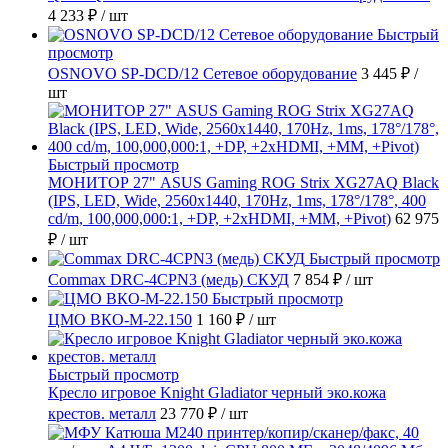
4 233 ₽
/ шт
Быстрый
просмотр
OSNOVO SP-DCD/12 Сетевое оборудование
3 445 ₽
/
шт
Быстрый просмотр
МОНИТОР 27" ASUS Gaming ROG Strix XG27AQ Black
(IPS, LED, Wide, 2560x1440, 170Hz, 1ms, 178°/178°, 400
cd/m, 100,000,000:1, +DP, +2хHDMI, +MM, +Pivot)
62 975
₽
/ шт
Быстрый просмотр
Commax DRC-4CPN3 (медь) СКУД
7 854 ₽
/ шт
Быстрый просмотр
ЦМО ВКО-М-22.150
1 160 ₽
/ шт
Быстрый просмотр
Кресло игровое Knight Gladiator черный эко.кожа
крестов. металл
23 770 ₽
/ шт