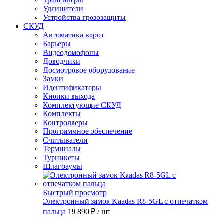
Удлинители
Устройства грозозащиты
СКУД
Автоматика ворот
Барьеры
Видеодомофоны
Доводчики
Досмотровое оборудование
Замки
Идентификаторы
Кнопки выхода
Комплектующие СКУД
Комплекты
Контроллеры
Программное обеспечение
Считыватели
Терминалы
Турникеты
Шлагбаумы
Быстрый просмотр
Электронный замок Kaadas R8-5GL с отпечатком
пальца
19 890 ₽
/ шт