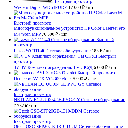
Быстрый просмотр
Western Digital WD63PURZ
17 600 ₽
/ шт
Быстрый просмотр
Многофункциональное устройство HP Color LaserJet Pro
M479fdn MFP
76 500 ₽
/ шт
Быстрый
просмотр
Lazso WC111-40 Сетевое оборудование
183 ₽
/ шт
Быстрый
просмотр
3V 3V Комплект ограждения, 1 м СКУД
6 600 ₽
/ шт
Быстрый просмотр
Пылесос AVEX VC-309 violet
5 990 ₽
/ шт
Быстрый просмотр
NETLAN EC-UU004-5E-PVC-GY Сетевое оборудование
7 732 ₽
/ шт
Быстрый просмотр
Qtech QSC-SFP20GE-1310-DDM Сетевое оборудование