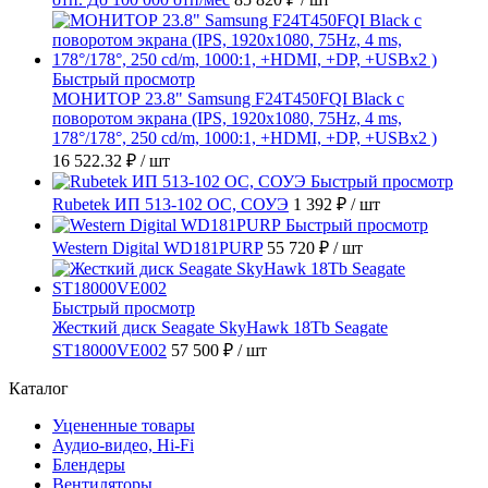
Быстрый просмотр
МОНИТОР 23.8" Samsung F24T450FQI Black с
поворотом экрана (IPS, 1920x1080, 75Hz, 4 ms,
178°/178°, 250 cd/m, 1000:1, +HDMI, +DP, +USBx2 )
16 522.32 ₽
/ шт
Быстрый просмотр
Rubetek ИП 513-102 ОС, СОУЭ
1 392 ₽
/ шт
Быстрый просмотр
Western Digital WD181PURP
55 720 ₽
/ шт
Быстрый просмотр
Жесткий диск Seagate SkyHawk 18Tb Seagate
ST18000VE002
57 500 ₽
/ шт
Каталог
Уцененные товары
Аудио-видео, Hi-Fi
Блендеры
Вентиляторы