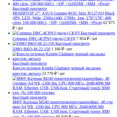
Быстрый просмотр
МОНИТОР 27" ASUS Gaming ROG Strix XG27AQ Black
(IPS, LED, Wide, 2560x1440, 170Hz, 1ms, 178°/178°, 400
cd/m, 100,000,000:1, +DP, +2хHDMI, +MM, +Pivot)
62 975
₽
/ шт
Быстрый просмотр
Commax DRC-4CPN3 (медь) СКУД
7 854 ₽
/ шт
Быстрый просмотр
ЦМО ВКО-М-22.150
1 160 ₽
/ шт
Быстрый просмотр
Кресло игровое Knight Gladiator черный эко.кожа
крестов. металл
23 770 ₽
/ шт
Быстрый просмотр
МФУ Катюша M240 принтер/копир/сканер/факс, 40 стр/
мин А4 Ч/Б, 1200 dpi. CPU 800 МГц, 2048/4096 Мб
RAM, Ethernet, USB, USB-host. Стартовый тонер 3000
отп. До 100 000 отп/мес
85 820 ₽
/ шт