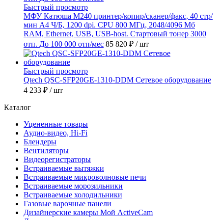
Быстрый просмотр
МФУ Катюша M240 принтер/копир/сканер/факс, 40 стр/
мин А4 Ч/Б, 1200 dpi. CPU 800 МГц, 2048/4096 Мб
RAM, Ethernet, USB, USB-host. Стартовый тонер 3000
отп. До 100 000 отп/мес
85 820 ₽
/ шт
Быстрый просмотр
Qtech QSC-SFP20GE-1310-DDM Сетевое оборудование
4 233 ₽
/ шт
Каталог
Уцененные товары
Аудио-видео, Hi-Fi
Блендеры
Вентиляторы
Видеорегистраторы
Встраиваемые вытяжки
Встраиваемые микроволновые печи
Встраиваемые морозильники
Встраиваемые холодильники
Газовые варочные панели
Дизайнерские камеры Мой ActiveCam