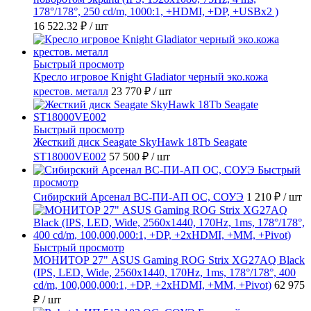
178°/178°, 250 cd/m, 1000:1, +HDMI, +DP, +USBx2 )
16 522.32 ₽
/ шт
Быстрый просмотр
Кресло игровое Knight Gladiator черный эко.кожа
крестов. металл
23 770 ₽
/ шт
Быстрый просмотр
Жесткий диск Seagate SkyHawk 18Tb Seagate
ST18000VE002
57 500 ₽
/ шт
Быстрый
просмотр
Сибирский Арсенал ВС-ПИ-АП ОС, СОУЭ
1 210 ₽
/ шт
Быстрый просмотр
МОНИТОР 27" ASUS Gaming ROG Strix XG27AQ Black
(IPS, LED, Wide, 2560x1440, 170Hz, 1ms, 178°/178°, 400
cd/m, 100,000,000:1, +DP, +2хHDMI, +MM, +Pivot)
62 975
₽
/ шт