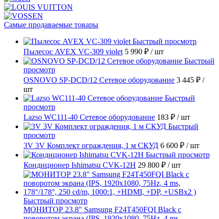
Самые продаваемые товары
Быстрый просмотр
Пылесос AVEX VC-309 violet
5 990 ₽
/ шт
Быстрый
просмотр
OSNOVO SP-DCD/12 Сетевое оборудование
3 445 ₽
/
шт
Быстрый
просмотр
Lazso WC111-40 Сетевое оборудование
183 ₽
/ шт
Быстрый
просмотр
3V 3V Комплект ограждения, 1 м СКУД
6 600 ₽
/ шт
Быстрый просмотр
Кондиционер Ishimatsu CVK-12H
29 800 ₽
/ шт
Быстрый просмотр
МОНИТОР 23.8" Samsung F24T450FQI Black с
поворотом экрана (IPS, 1920x1080, 75Hz, 4 ms,