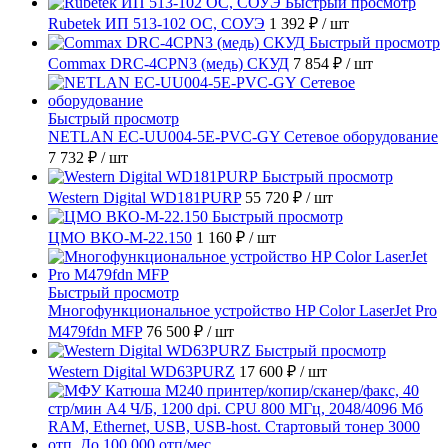
Быстрый просмотр
Rubetek ИП 513-102 ОС, СОУЭ
1 392 ₽
/ шт
Быстрый просмотр
Commax DRC-4CPN3 (медь) СКУД
7 854 ₽
/ шт
Быстрый просмотр
NETLAN EC-UU004-5E-PVC-GY Сетевое оборудование
7 732 ₽
/ шт
Быстрый просмотр
Western Digital WD181PURP
55 720 ₽
/ шт
Быстрый просмотр
ЦМО ВКО-М-22.150
1 160 ₽
/ шт
Быстрый просмотр
Многофункциональное устройство HP Color LaserJet Pro
M479fdn MFP
76 500 ₽
/ шт
Быстрый просмотр
Western Digital WD63PURZ
17 600 ₽
/ шт