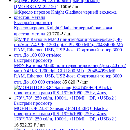
Быстрый просмотр
ЦМО ВКО-М-22.150
1 160 ₽
/ шт
Быстрый просмотр
Кресло игровое Knight Gladiator черный эко.кожа
крестов. металл
23 770 ₽
/ шт
Быстрый просмотр
МФУ Катюша M240 принтер/копир/сканер/факс, 40 стр/
мин А4 Ч/Б, 1200 dpi. CPU 800 МГц, 2048/4096 Мб
RAM, Ethernet, USB, USB-host. Стартовый тонер 3000
отп. До 100 000 отп/мес
85 820 ₽
/ шт
Быстрый просмотр
МОНИТОР 23.8" Samsung F24T450FQI Black с
поворотом экрана (IPS, 1920x1080, 75Hz, 4 ms,
178°/178°, 250 cd/m, 1000:1, +HDMI, +DP, +USBx2 )
16 522.32 ₽
/ шт