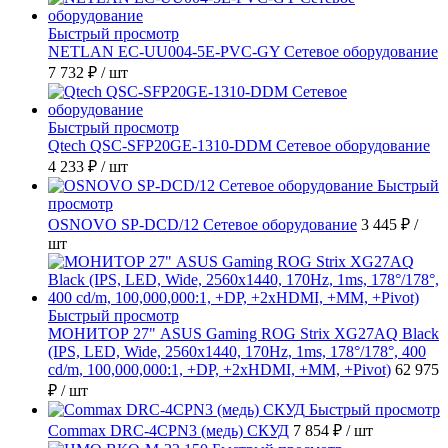
Быстрый просмотр
NETLAN EC-UU004-5E-PVC-GY Сетевое оборудование
7 732 ₽
/ шт
Быстрый просмотр
Qtech QSC-SFP20GE-1310-DDM Сетевое оборудование
4 233 ₽
/ шт
Быстрый
просмотр
OSNOVO SP-DCD/12 Сетевое оборудование
3 445 ₽
/
шт
Быстрый просмотр
МОНИТОР 27" ASUS Gaming ROG Strix XG27AQ Black
(IPS, LED, Wide, 2560x1440, 170Hz, 1ms, 178°/178°, 400
cd/m, 100,000,000:1, +DP, +2хHDMI, +MM, +Pivot)
62 975
₽
/ шт
Быстрый просмотр
Commax DRC-4CPN3 (медь) СКУД
7 854 ₽
/ шт