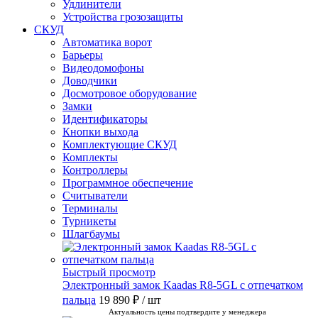
Удлинители
Устройства грозозащиты
СКУД
Автоматика ворот
Барьеры
Видеодомофоны
Доводчики
Досмотровое оборудование
Замки
Идентификаторы
Кнопки выхода
Комплектующие СКУД
Комплекты
Контроллеры
Программное обеспечение
Считыватели
Терминалы
Турникеты
Шлагбаумы
Быстрый просмотр
Электронный замок Kaadas R8-5GL с отпечатком
пальца
19 890 ₽
/ шт
Актуальность цены подтвердите у менеджера