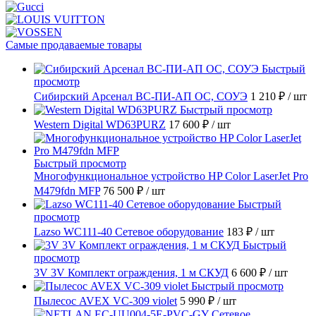
Самые продаваемые товары
Быстрый
просмотр
Сибирский Арсенал ВС-ПИ-АП ОС, СОУЭ
1 210 ₽
/ шт
Быстрый просмотр
Western Digital WD63PURZ
17 600 ₽
/ шт
Быстрый просмотр
Многофункциональное устройство HP Color LaserJet Pro
M479fdn MFP
76 500 ₽
/ шт
Быстрый
просмотр
Lazso WC111-40 Сетевое оборудование
183 ₽
/ шт
Быстрый
просмотр
3V 3V Комплект ограждения, 1 м СКУД
6 600 ₽
/ шт
Быстрый просмотр
Пылесос AVEX VC-309 violet
5 990 ₽
/ шт