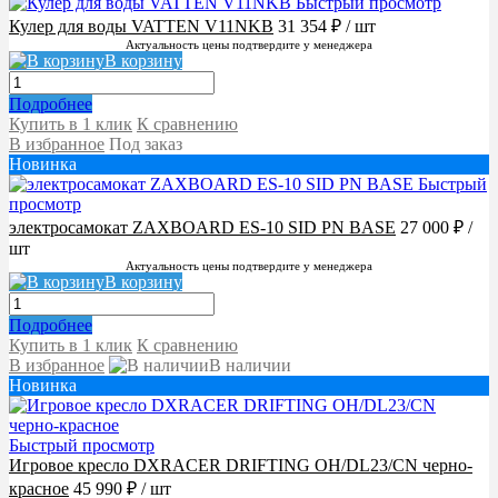
Быстрый просмотр
Кулер для воды VATTEN V11NKB
31 354 ₽
/ шт
Актуальность цены подтвердите у менеджера
В корзину
Подробнее
Купить в 1 клик
К сравнению
В избранное
Под заказ
Новинка
Быстрый
просмотр
электросамокат ZAXBOARD ES-10 SID PN BASE
27 000 ₽
/
шт
Актуальность цены подтвердите у менеджера
В корзину
Подробнее
Купить в 1 клик
К сравнению
В избранное
В наличии
Новинка
Быстрый просмотр
Игровое кресло DXRACER DRIFTING OH/DL23/CN черно-
красное
45 990 ₽
/ шт