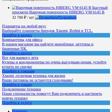
Быстрый
просмотр
Варочная поверхность HIBERG VM 6145 B
32 700 ₽
/ шт
Подробнее
Планшеты на любой вкус
Выбирайте планшеты брендов Xiaomi, Redmi и TCL.
Перейти в раздел
Компьютеры для офиса
В нашем магазине вы найдете моноблоки, неттопы и
башенные ПК.
Перейти в раздел
Все для жаркого лета
Кулеры и кондиционеры по очень выгодным ценам. успейте
купить по скидке
Перейти к товарам
Xiaomi -отличная техника для жизни
Ваши питомцы не останутся голодными!
Перейти к товару
Подключение техники
Наши специалисты помогут Вам подключить и настроить
новую технику
Перейти к услуге
Новинка