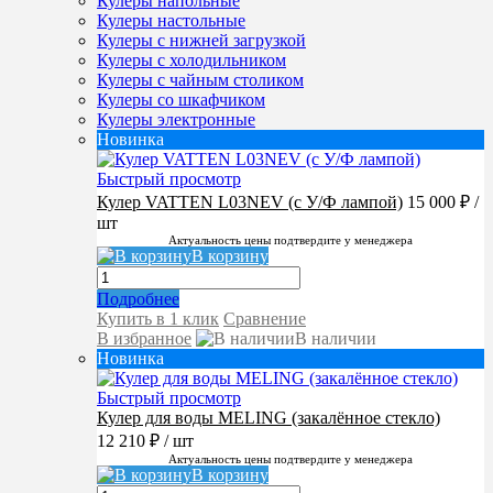
Кулеры напольные
Кулеры настольные
Кулеры с нижней загрузкой
Кулеры с холодильником
Кулеры с чайным столиком
Кулеры со шкафчиком
Кулеры электронные
Новинка
Быстрый просмотр
Кулер VATTEN L03NEV (с У/Ф лампой)
15 000 ₽
/
шт
Актуальность цены подтвердите у менеджера
В корзину
Подробнее
Купить в 1 клик
Сравнение
В избранное
В наличии
Новинка
Быстрый просмотр
Кулер для воды MELING (закалённое стекло)
12 210 ₽
/ шт
Актуальность цены подтвердите у менеджера
В корзину