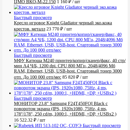
ЦМО ВКО-М-22.150
1 160 ₽
/ шт
Быстрый просмотр
Кресло игровое Knight Gladiator черный эко.кожа
крестов. металл
23 770 ₽
/ шт
Быстрый просмотр
МФУ Катюша M240 принтер/копир/сканер/факс, 40 стр/
мин А4 Ч/Б, 1200 dpi. CPU 800 МГц, 2048/4096 Мб
RAM, Ethernet, USB, USB-host. Стартовый тонер 3000
отп. До 100 000 отп/мес
85 820 ₽
/ шт
Быстрый просмотр
МОНИТОР 23.8" Samsung F24T450FQI Black с
поворотом экрана (IPS, 1920x1080, 75Hz, 4 ms,
178°/178°, 250 cd/m, 1000:1, +HDMI, +DP, +USBx2 )
16 522.32 ₽
/ шт
Быстрый просмотр