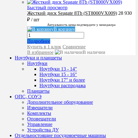
Быстрый просмотр
Жесткий диск Seagate 8Tb (ST8000VX009)
28 930
₽
/ шт
Актуальность цены подтвердите у менеджера
В корзину
Подробнее
Купить в 1 клик
Сравнение
В избранное
В наличии
Ноутбуки и планшеты
Ноутбуки
Ноутбуки 13 - 14"
Ноутбуки 15 - 16"
Ноутбуки 17" и более
Ноутбуки распродажа
Планшеты
ОПС, СОУЭ
Дополнительное оборудование
Извещатели
Комплекты
Оповещатели
Управление
Устройства ДУ
Отдельностоящие посудомоечные машины