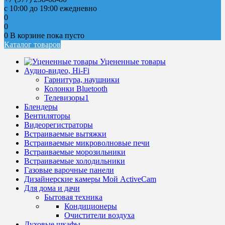
с 10:00 до 19:00 ежедневно
0
0
0
В корзине
пока пусто
Каталог товаров
Уцененные товары
Аудио-видео, Hi-Fi
Гарнитура, наушники
Колонки Bluetooth
Телевизоры1
Блендеры
Вентиляторы
Видеорегистраторы
Встраиваемые вытяжки
Встраиваемые микроволновые печи
Встраиваемые морозильники
Встраиваемые холодильники
Газовые варочные панели
Дизайнерские камеры Мой ActiveCam
Для дома и дачи
Бытовая техника
Кондиционеры
Очистители воздуха
Духовые шкафы