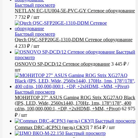
Быстрый просмотр
NETLAN EC-UU004-5E-PVC-GY Сетевое оборудование
7 732 ₽
/ шт
Быстрый просмотр
Qtech QSC-SFP20GE-1310-DDM Сетевое оборудование
4 233 ₽
/ шт
Быстрый
просмотр
OSNOVO SP-DCD/12 Сетевое оборудование
3 445 ₽
/
шт
Быстрый просмотр
МОНИТОР 27" ASUS Gaming ROG Strix XG27AQ Black
(IPS, LED, Wide, 2560x1440, 170Hz, 1ms, 178°/178°, 400
cd/m, 100,000,000:1, +DP, +2хHDMI, +MM, +Pivot)
62 975
₽
/ шт
Быстрый просмотр
Commax DRC-4CPN3 (медь) СКУД
7 854 ₽
/ шт
Быстрый просмотр