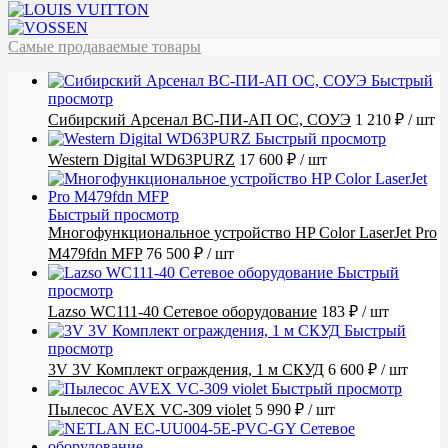
Самые продаваемые товары
Быстрый
просмотр
Сибирский Арсенал ВС-ПИ-АП ОС, СОУЭ
1 210 ₽
/ шт
Быстрый просмотр
Western Digital WD63PURZ
17 600 ₽
/ шт
Быстрый просмотр
Многофункциональное устройство HP Color LaserJet Pro
M479fdn MFP
76 500 ₽
/ шт
Быстрый
просмотр
Lazso WC111-40 Сетевое оборудование
183 ₽
/ шт
Быстрый
просмотр
3V 3V Комплект ограждения, 1 м СКУД
6 600 ₽
/ шт
Быстрый просмотр
Пылесос AVEX VC-309 violet
5 990 ₽
/ шт