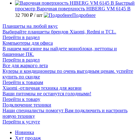
Быстрый
просмотр
Варочная поверхность HIBERG VM 6145 B
32 700 ₽
/ шт
Подробнее
Планшеты на любой вкус
Выбирайте планшеты брендов Xiaomi, Redmi и TCL.
Перейти в раздел
Компьютеры для офиса
В нашем магазине вы найдете моноблоки, неттопы и
башенные ПК.
Перейти в раздел
Все для жаркого лета
Кулеры и кондиционеры по очень выгодным ценам. успейте
купить по скидке
Перейти к товарам
Xiaomi -отличная техника для жизни
Ваши питомцы не останутся голодными!
Перейти к товару
Подключение техники
Наши специалисты помогут Вам подключить и настроить
новую технику
Перейти к услуге
Новинка
Хит продаж