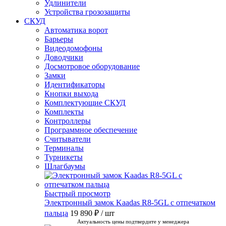
Удлинители
Устройства грозозащиты
СКУД
Автоматика ворот
Барьеры
Видеодомофоны
Доводчики
Досмотровое оборудование
Замки
Идентификаторы
Кнопки выхода
Комплектующие СКУД
Комплекты
Контроллеры
Программное обеспечение
Считыватели
Терминалы
Турникеты
Шлагбаумы
Быстрый просмотр
Электронный замок Kaadas R8-5GL с отпечатком
пальца
19 890 ₽
/ шт
Актуальность цены подтвердите у менеджера