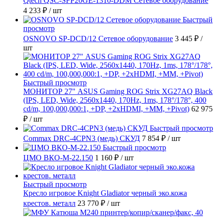
Qtech QSC-SFP20GE-1310-DDM Сетевое оборудование
4 233 ₽
/ шт
Быстрый
просмотр
OSNOVO SP-DCD/12 Сетевое оборудование
3 445 ₽
/
шт
Быстрый просмотр
МОНИТОР 27" ASUS Gaming ROG Strix XG27AQ Black
(IPS, LED, Wide, 2560x1440, 170Hz, 1ms, 178°/178°, 400
cd/m, 100,000,000:1, +DP, +2хHDMI, +MM, +Pivot)
62 975
₽
/ шт
Быстрый просмотр
Commax DRC-4CPN3 (медь) СКУД
7 854 ₽
/ шт
Быстрый просмотр
ЦМО ВКО-М-22.150
1 160 ₽
/ шт
Быстрый просмотр
Кресло игровое Knight Gladiator черный эко.кожа
крестов. металл
23 770 ₽
/ шт