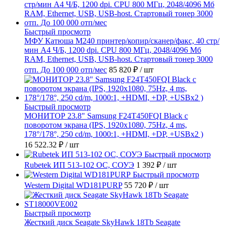
Быстрый просмотр
МФУ Катюша M240 принтер/копир/сканер/факс, 40 стр/
мин А4 Ч/Б, 1200 dpi. CPU 800 МГц, 2048/4096 Мб
RAM, Ethernet, USB, USB-host. Стартовый тонер 3000
отп. До 100 000 отп/мес
85 820 ₽
/ шт
Быстрый просмотр
МОНИТОР 23.8" Samsung F24T450FQI Black с
поворотом экрана (IPS, 1920x1080, 75Hz, 4 ms,
178°/178°, 250 cd/m, 1000:1, +HDMI, +DP, +USBx2 )
16 522.32 ₽
/ шт
Быстрый просмотр
Rubetek ИП 513-102 ОС, СОУЭ
1 392 ₽
/ шт
Быстрый просмотр
Western Digital WD181PURP
55 720 ₽
/ шт
Быстрый просмотр
Жесткий диск Seagate SkyHawk 18Tb Seagate