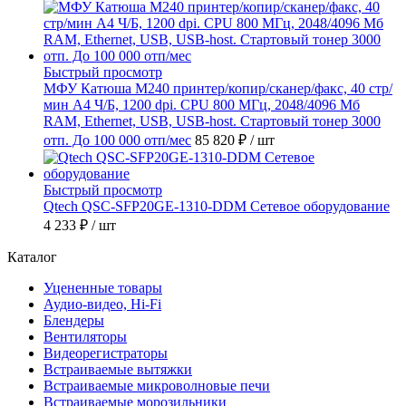
Быстрый просмотр
МФУ Катюша M240 принтер/копир/сканер/факс, 40 стр/
мин А4 Ч/Б, 1200 dpi. CPU 800 МГц, 2048/4096 Мб
RAM, Ethernet, USB, USB-host. Стартовый тонер 3000
отп. До 100 000 отп/мес
85 820 ₽
/ шт
Быстрый просмотр
Qtech QSC-SFP20GE-1310-DDM Сетевое оборудование
4 233 ₽
/ шт
Каталог
Уцененные товары
Аудио-видео, Hi-Fi
Блендеры
Вентиляторы
Видеорегистраторы
Встраиваемые вытяжки
Встраиваемые микроволновые печи
Встраиваемые морозильники