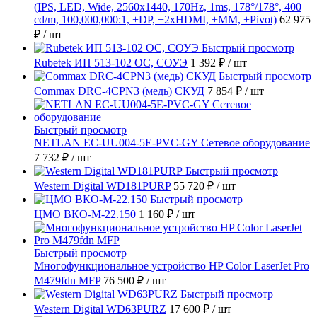
(IPS, LED, Wide, 2560x1440, 170Hz, 1ms, 178°/178°, 400
cd/m, 100,000,000:1, +DP, +2хHDMI, +MM, +Pivot)
62 975
₽
/ шт
Быстрый просмотр
Rubetek ИП 513-102 ОС, СОУЭ
1 392 ₽
/ шт
Быстрый просмотр
Commax DRC-4CPN3 (медь) СКУД
7 854 ₽
/ шт
Быстрый просмотр
NETLAN EC-UU004-5E-PVC-GY Сетевое оборудование
7 732 ₽
/ шт
Быстрый просмотр
Western Digital WD181PURP
55 720 ₽
/ шт
Быстрый просмотр
ЦМО ВКО-М-22.150
1 160 ₽
/ шт
Быстрый просмотр
Многофункциональное устройство HP Color LaserJet Pro
M479fdn MFP
76 500 ₽
/ шт
Быстрый просмотр
Western Digital WD63PURZ
17 600 ₽
/ шт