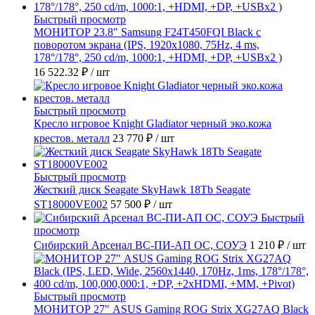
Быстрый просмотр
МОНИТОР 23.8" Samsung F24T450FQI Black с
поворотом экрана (IPS, 1920x1080, 75Hz, 4 ms,
178°/178°, 250 cd/m, 1000:1, +HDMI, +DP, +USBx2 )
16 522.32 ₽
/ шт
Быстрый просмотр
Кресло игровое Knight Gladiator черный эко.кожа
крестов. металл
23 770 ₽
/ шт
Быстрый просмотр
Жесткий диск Seagate SkyHawk 18Tb Seagate
ST18000VE002
57 500 ₽
/ шт
Быстрый
просмотр
Сибирский Арсенал ВС-ПИ-АП ОС, СОУЭ
1 210 ₽
/ шт
Быстрый просмотр
МОНИТОР 27" ASUS Gaming ROG Strix XG27AQ Black