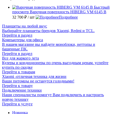
Быстрый
просмотр
Варочная поверхность HIBERG VM 6145 B
32 700 ₽
/ шт
Подробнее
Планшеты на любой вкус
Выбирайте планшеты брендов Xiaomi, Redmi и TCL.
Перейти в раздел
Компьютеры для офиса
В нашем магазине вы найдете моноблоки, неттопы и
башенные ПК.
Перейти в раздел
Все для жаркого лета
Кулеры и кондиционеры по очень выгодным ценам. успейте
купить по скидке
Перейти к товарам
Xiaomi -отличная техника для жизни
Ваши питомцы не останутся голодными!
Перейти к товару
Подключение техники
Наши специалисты помогут Вам подключить и настроить
новую технику
Перейти к услуге
Новинка