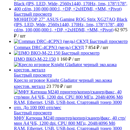
Быстрый просмотр
МОНИТОР 27" ASUS Gaming ROG Strix XG27AQ Black
(IPS, LED, Wide, 2560x1440, 170Hz, 1ms, 178°/178°, 400
cd/m, 100,000,000:1, +DP, +2хHDMI, +MM, +Pivot)
62 975
₽
/ шт
Быстрый просмотр
Commax DRC-4CPN3 (медь) СКУД
7 854 ₽
/ шт
Быстрый просмотр
ЦМО ВКО-М-22.150
1 160 ₽
/ шт
Быстрый просмотр
Кресло игровое Knight Gladiator черный эко.кожа
крестов. металл
23 770 ₽
/ шт
Быстрый просмотр
МФУ Катюша M240 принтер/копир/сканер/факс, 40 стр/
мин А4 Ч/Б, 1200 dpi. CPU 800 МГц, 2048/4096 Мб
RAM, Ethernet, USB, USB-host. Стартовый тонер 3000