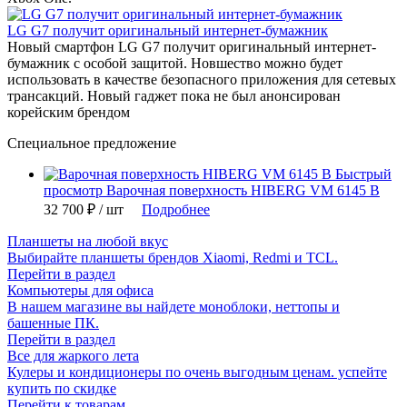
LG G7 получит оригинальный интернет-бумажник
Новый смартфон LG G7 получит оригинальный интернет-
бумажник с особой защитой. Новшество можно будет
использовать в качестве безопасного приложения для сетевых
трансакций. Новый гаджет пока не был анонсирован
корейским брендом
Специальное предложение
Быстрый
просмотр
Варочная поверхность HIBERG VM 6145 B
32 700 ₽
/ шт
Подробнее
Планшеты на любой вкус
Выбирайте планшеты брендов Xiaomi, Redmi и TCL.
Перейти в раздел
Компьютеры для офиса
В нашем магазине вы найдете моноблоки, неттопы и
башенные ПК.
Перейти в раздел
Все для жаркого лета
Кулеры и кондиционеры по очень выгодным ценам. успейте
купить по скидке
Перейти к товарам