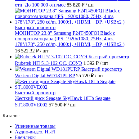
отп. До 100 000 отп/мес
85 820 ₽
/ шт
Быстрый просмотр
МОНИТОР 23.8" Samsung F24T450FQI Black с
поворотом экрана (IPS, 1920x1080, 75Hz, 4 ms,
178°/178°, 250 cd/m, 1000:1, +HDMI, +DP, +USBx2 )
16 522.32 ₽
/ шт
Быстрый просмотр
Rubetek ИП 513-102 ОС, СОУЭ
1 392 ₽
/ шт
Быстрый просмотр
Western Digital WD181PURP
55 720 ₽
/ шт
Быстрый просмотр
Жесткий диск Seagate SkyHawk 18Tb Seagate
ST18000VE002
57 500 ₽
/ шт
Каталог
Уцененные товары
Аудио-видео, Hi-Fi
Блендеры