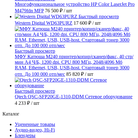
Многофункциональное устройство HP Color LaserJet Pro
M479fdn MFP
76 500 ₽
/ шт
Быстрый просмотр
Western Digital WD63PURZ
17 600 ₽
/ шт
Быстрый просмотр
МФУ Катюша M240 принтер/копир/сканер/факс, 40 стр/
мин А4 Ч/Б, 1200 dpi. CPU 800 МГц, 2048/4096 Мб
RAM, Ethernet, USB, USB-host. Стартовый тонер 3000
отп. До 100 000 отп/мес
85 820 ₽
/ шт
Быстрый просмотр
Qtech QSC-SFP20GE-1310-DDM Сетевое оборудование
4 233 ₽
/ шт
Каталог
Уцененные товары
Аудио-видео, Hi-Fi
Блендеры