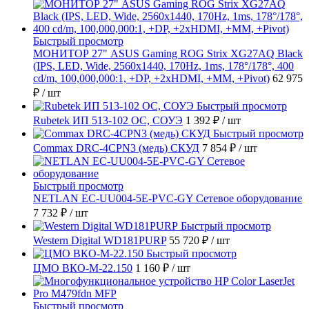
Быстрый просмотр
МОНИТОР 27" ASUS Gaming ROG Strix XG27AQ Black
(IPS, LED, Wide, 2560x1440, 170Hz, 1ms, 178°/178°, 400
cd/m, 100,000,000:1, +DP, +2хHDMI, +MM, +Pivot)
62 975
₽
/ шт
Быстрый просмотр
Rubetek ИП 513-102 ОС, СОУЭ
1 392 ₽
/ шт
Быстрый просмотр
Commax DRC-4CPN3 (медь) СКУД
7 854 ₽
/ шт
Быстрый просмотр
NETLAN EC-UU004-5E-PVC-GY Сетевое оборудование
7 732 ₽
/ шт
Быстрый просмотр
Western Digital WD181PURP
55 720 ₽
/ шт
Быстрый просмотр
ЦМО ВКО-М-22.150
1 160 ₽
/ шт
Быстрый просмотр