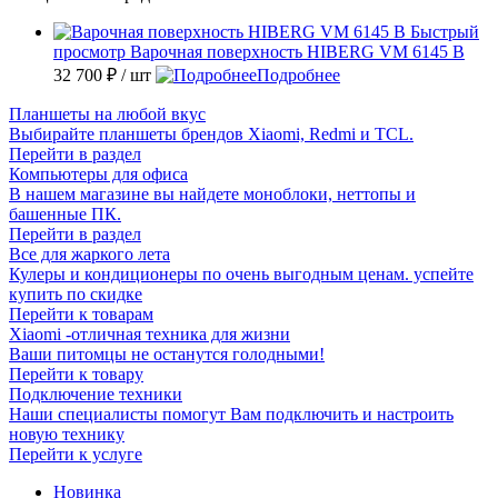
Быстрый
просмотр
Варочная поверхность HIBERG VM 6145 B
32 700 ₽
/ шт
Подробнее
Планшеты на любой вкус
Выбирайте планшеты брендов Xiaomi, Redmi и TCL.
Перейти в раздел
Компьютеры для офиса
В нашем магазине вы найдете моноблоки, неттопы и
башенные ПК.
Перейти в раздел
Все для жаркого лета
Кулеры и кондиционеры по очень выгодным ценам. успейте
купить по скидке
Перейти к товарам
Xiaomi -отличная техника для жизни
Ваши питомцы не останутся голодными!
Перейти к товару
Подключение техники
Наши специалисты помогут Вам подключить и настроить
новую технику
Перейти к услуге
Новинка