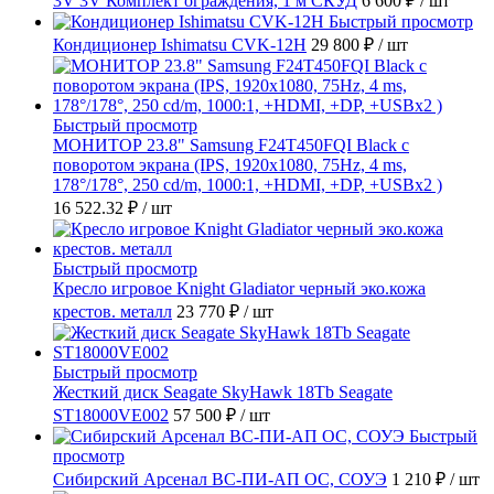
3V 3V Комплект ограждения, 1 м СКУД
6 600 ₽
/ шт
Быстрый просмотр
Кондиционер Ishimatsu CVK-12H
29 800 ₽
/ шт
Быстрый просмотр
МОНИТОР 23.8" Samsung F24T450FQI Black с
поворотом экрана (IPS, 1920x1080, 75Hz, 4 ms,
178°/178°, 250 cd/m, 1000:1, +HDMI, +DP, +USBx2 )
16 522.32 ₽
/ шт
Быстрый просмотр
Кресло игровое Knight Gladiator черный эко.кожа
крестов. металл
23 770 ₽
/ шт
Быстрый просмотр
Жесткий диск Seagate SkyHawk 18Tb Seagate
ST18000VE002
57 500 ₽
/ шт
Быстрый
просмотр
Сибирский Арсенал ВС-ПИ-АП ОС, СОУЭ
1 210 ₽
/ шт