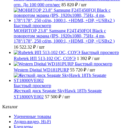
отп. До 100 000 отп/мес
85 820 ₽
/ шт
Быстрый просмотр
МОНИТОР 23.8" Samsung F24T450FQI Black с
поворотом экрана (IPS, 1920x1080, 75Hz, 4 ms,
178°/178°, 250 cd/m, 1000:1, +HDMI, +DP, +USBx2 )
16 522.32 ₽
/ шт
Быстрый просмотр
Rubetek ИП 513-102 ОС, СОУЭ
1 392 ₽
/ шт
Быстрый просмотр
Western Digital WD181PURP
55 720 ₽
/ шт
Быстрый просмотр
Жесткий диск Seagate SkyHawk 18Tb Seagate
ST18000VE002
57 500 ₽
/ шт
Каталог
Уцененные товары
Аудио-видео, Hi-Fi
Блендеры