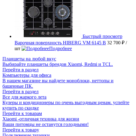
Быстрый просмотр
Варочная поверхность HIBERG VM 6145 B
32 700 ₽
/
шт
Подробнее
Планшеты на любой вкус
Выбирайте планшеты брендов Xiaomi, Redmi и TCL.
Перейти в раздел
Компьютеры для офиса
В нашем магазине вы найдете моноблоки, неттопы и
башенные ПК.
Перейти в раздел
Все для жаркого лета
Кулеры и кондиционеры по очень выгодным ценам. успейте
купить по скидке
Перейти к товарам
Xiaomi -отличная техника для жизни
Ваши питомцы не останутся голодными!
Перейти к товару
Подключение техники