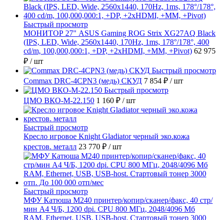
Быстрый просмотр
МОНИТОР 27" ASUS Gaming ROG Strix XG27AQ Black
(IPS, LED, Wide, 2560x1440, 170Hz, 1ms, 178°/178°, 400
cd/m, 100,000,000:1, +DP, +2хHDMI, +MM, +Pivot)
62 975
₽
/ шт
Быстрый просмотр
Commax DRC-4CPN3 (медь) СКУД
7 854 ₽
/ шт
Быстрый просмотр
ЦМО ВКО-М-22.150
1 160 ₽
/ шт
Быстрый просмотр
Кресло игровое Knight Gladiator черный эко.кожа
крестов. металл
23 770 ₽
/ шт
Быстрый просмотр
МФУ Катюша M240 принтер/копир/сканер/факс, 40 стр/
мин А4 Ч/Б, 1200 dpi. CPU 800 МГц, 2048/4096 Мб
RAM, Ethernet, USB, USB-host. Стартовый тонер 3000