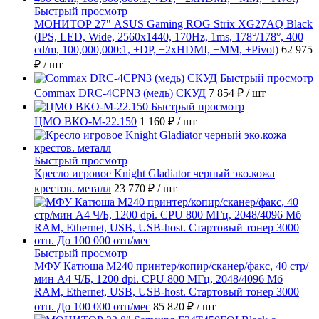
Быстрый просмотр
МОНИТОР 27" ASUS Gaming ROG Strix XG27AQ Black
(IPS, LED, Wide, 2560x1440, 170Hz, 1ms, 178°/178°, 400
cd/m, 100,000,000:1, +DP, +2хHDMI, +MM, +Pivot)
62 975
₽
/ шт
Быстрый просмотр
Commax DRC-4CPN3 (медь) СКУД
7 854 ₽
/ шт
Быстрый просмотр
ЦМО ВКО-М-22.150
1 160 ₽
/ шт
Быстрый просмотр
Кресло игровое Knight Gladiator черный эко.кожа
крестов. металл
23 770 ₽
/ шт
Быстрый просмотр
МФУ Катюша M240 принтер/копир/сканер/факс, 40 стр/
мин А4 Ч/Б, 1200 dpi. CPU 800 МГц, 2048/4096 Мб
RAM, Ethernet, USB, USB-host. Стартовый тонер 3000
отп. До 100 000 отп/мес
85 820 ₽
/ шт