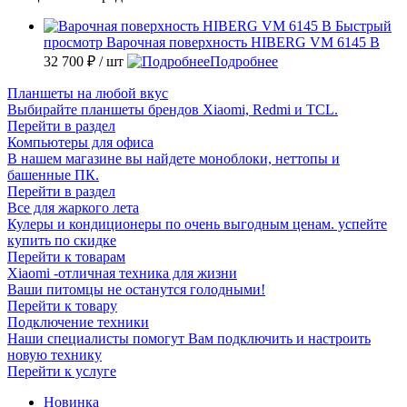
Быстрый
просмотр
Варочная поверхность HIBERG VM 6145 B
32 700 ₽
/ шт
Подробнее
Планшеты на любой вкус
Выбирайте планшеты брендов Xiaomi, Redmi и TCL.
Перейти в раздел
Компьютеры для офиса
В нашем магазине вы найдете моноблоки, неттопы и
башенные ПК.
Перейти в раздел
Все для жаркого лета
Кулеры и кондиционеры по очень выгодным ценам. успейте
купить по скидке
Перейти к товарам
Xiaomi -отличная техника для жизни
Ваши питомцы не останутся голодными!
Перейти к товару
Подключение техники
Наши специалисты помогут Вам подключить и настроить
новую технику
Перейти к услуге
Новинка