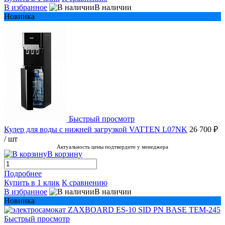
В избранное
В наличии
Новинка
Быстрый просмотр
Кулер для воды с нижней загрузкой VATTEN L07NK
26 700 ₽
/ шт
Актуальность цены подтвердите у менеджера
В корзину
Подробнее
Купить в 1 клик
К сравнению
В избранное
В наличии
Новинка
Быстрый просмотр