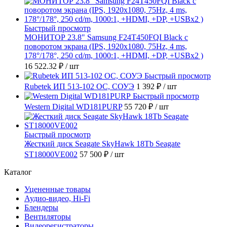
Быстрый просмотр
МОНИТОР 23.8" Samsung F24T450FQI Black с
поворотом экрана (IPS, 1920x1080, 75Hz, 4 ms,
178°/178°, 250 cd/m, 1000:1, +HDMI, +DP, +USBx2 )
16 522.32 ₽
/ шт
Быстрый просмотр
Rubetek ИП 513-102 ОС, СОУЭ
1 392 ₽
/ шт
Быстрый просмотр
Western Digital WD181PURP
55 720 ₽
/ шт
Быстрый просмотр
Жесткий диск Seagate SkyHawk 18Tb Seagate
ST18000VE002
57 500 ₽
/ шт
Каталог
Уцененные товары
Аудио-видео, Hi-Fi
Блендеры
Вентиляторы
Видеорегистраторы