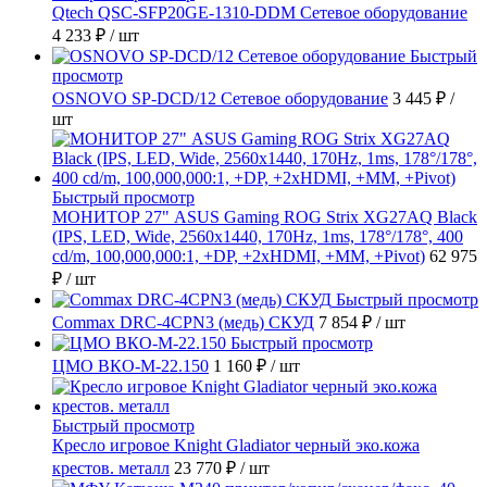
Qtech QSC-SFP20GE-1310-DDM Сетевое оборудование
4 233 ₽
/ шт
Быстрый
просмотр
OSNOVO SP-DCD/12 Сетевое оборудование
3 445 ₽
/
шт
Быстрый просмотр
МОНИТОР 27" ASUS Gaming ROG Strix XG27AQ Black
(IPS, LED, Wide, 2560x1440, 170Hz, 1ms, 178°/178°, 400
cd/m, 100,000,000:1, +DP, +2хHDMI, +MM, +Pivot)
62 975
₽
/ шт
Быстрый просмотр
Commax DRC-4CPN3 (медь) СКУД
7 854 ₽
/ шт
Быстрый просмотр
ЦМО ВКО-М-22.150
1 160 ₽
/ шт
Быстрый просмотр
Кресло игровое Knight Gladiator черный эко.кожа
крестов. металл
23 770 ₽
/ шт