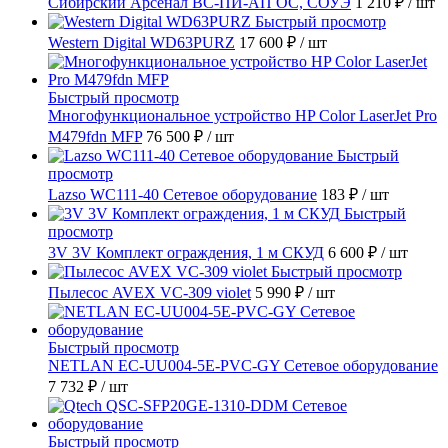
Сибирский Арсенал ВС-ПИ-АП ОС, СОУЭ
1 210 ₽
/ шт
Быстрый просмотр
Western Digital WD63PURZ
17 600 ₽
/ шт
Быстрый просмотр
Многофункциональное устройство HP Color LaserJet Pro
M479fdn MFP
76 500 ₽
/ шт
Быстрый
просмотр
Lazso WC111-40 Сетевое оборудование
183 ₽
/ шт
Быстрый
просмотр
3V 3V Комплект ограждения, 1 м СКУД
6 600 ₽
/ шт
Быстрый просмотр
Пылесос AVEX VC-309 violet
5 990 ₽
/ шт
Быстрый просмотр
NETLAN EC-UU004-5E-PVC-GY Сетевое оборудование
7 732 ₽
/ шт
Быстрый просмотр