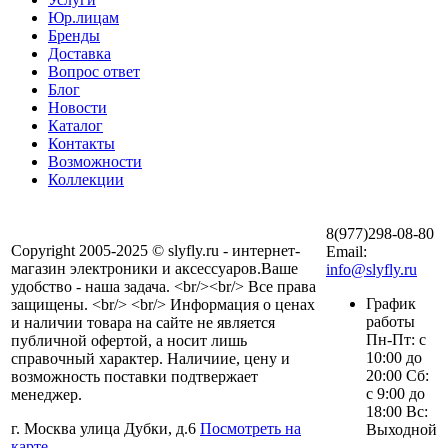
Юр.лицам
Бренды
Доставка
Вопрос ответ
Блог
Новости
Каталог
Контакты
Возможности
Коллекции
8(977)298-08-80
Copyright 2005-2025 © slyfly.ru - интернет-
Email:
магазин электроники и аксессуаров.Ваше
info@slyfly.ru
удобство - наша задача. <br/><br/> Все права
График
защищены. <br/> <br/> Информация о ценах
работы
и наличии товара на сайте не является
Пн-Пт: с
публичной офертой, а носит лишь
10:00 до
справочный характер. Наличиие, цену и
20:00 Сб:
возможность поставки подтвержает
с 9:00 до
менеджер.
18:00 Вс:
г. Москва улица Дубки, д.6
Посмотреть на
Выходной
карте