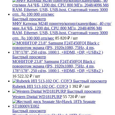
Быстрый просмотр
МФУ Катюша M240 принтер/копир/сканер/факс, 40 стр/
мин А4 Ч/Б, 1200 dpi. CPU 800 МГц, 2048/4096 Мб
RAM, Ethernet, USB, USB-host. Стартовый тонер 3000
отп. До 100 000 отп/мес
85 820 ₽
/ шт
Быстрый просмотр
МОНИТОР 23.8" Samsung F24T450FQI Black с
поворотом экрана (IPS, 1920x1080, 75Hz, 4 ms,
178°/178°, 250 cd/m, 1000:1, +HDMI, +DP, +USBx2 )
16 522.32 ₽
/ шт
Быстрый просмотр
Rubetek ИП 513-102 ОС, СОУЭ
1 392 ₽
/ шт
Быстрый просмотр
Western Digital WD181PURP
55 720 ₽
/ шт
Быстрый просмотр