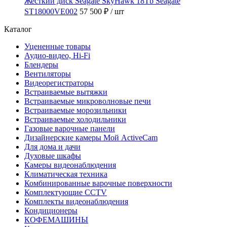
Жесткий диск Seagate SkyHawk 18Tb Seagate
ST18000VE002
57 500 ₽
/ шт
Каталог
Уцененные товары
Аудио-видео, Hi-Fi
Блендеры
Вентиляторы
Видеорегистраторы
Встраиваемые вытяжки
Встраиваемые микроволновые печи
Встраиваемые морозильники
Встраиваемые холодильники
Газовые варочные панели
Дизайнерские камеры Мой ActiveCam
Для дома и дачи
Духовые шкафы
Камеры видеонаблюдения
Климатическая техника
Комбинированные варочные поверхности
Комплектующие CCTV
Комплекты видеонаблюдения
Кондиционеры
КОФЕМАШИНЫ