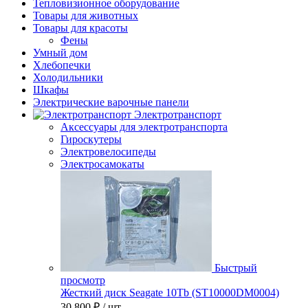
Тепловизионное оборудование
Товары для животных
Товары для красоты
Фены
Умный дом
Хлебопечки
Холодильники
Шкафы
Электрические варочные панели
Электротранспорт
Аксессуары для электротранспорта
Гироскутеры
Электровелосипеды
Электросамокаты
Быстрый
просмотр
Жесткий диск Seagate 10Tb (ST10000DM0004)
30 800 ₽
/ шт